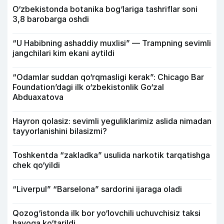
O‘zbekistonda botanika bog‘lariga tashriflar soni
3,8 barobarga oshdi
“U Habibning ashaddiy muxlisi” — Trampning sevimli
jangchilari kim ekani aytildi
“Odamlar suddan qo‘rqmasligi kerak”: Chicago Bar
Foundation’dagi ilk o‘zbekistonlik Go‘zal
Abduaxatova
Hayron qolasiz: sevimli yeguliklarimiz aslida nimadan
tayyorlanishini bilasizmi?
Toshkentda “zakladka” usulida narkotik tarqatishga
chek qo‘yildi
“Liverpul” “Barselona” sardorini ijaraga oladi
Qozog‘istonda ilk bor yo‘lovchili uchuvchisiz taksi
havoga ko‘tarildi