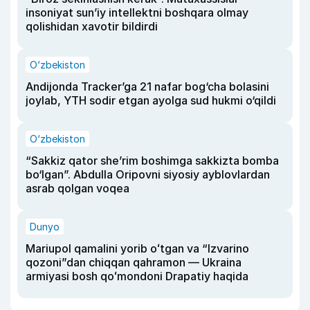
insoniyat sun’iy intellektni boshqara olmay
qolishidan xavotir bildirdi
O‘zbekiston
Andijonda Tracker’ga 21 nafar bog‘cha bolasini
joylab, YTH sodir etgan ayolga sud hukmi o‘qildi
O‘zbekiston
“Sakkiz qator she’rim boshimga sakkizta bomba
bo‘lgan”. Abdulla Oripovni siyosiy ayblovlardan
asrab qolgan voqea
Dunyo
Mariupol qamalini yorib oʻtgan va “Izvarino
qozoni”dan chiqqan qahramon — Ukraina
armiyasi bosh qoʻmondoni Drapatiy haqida