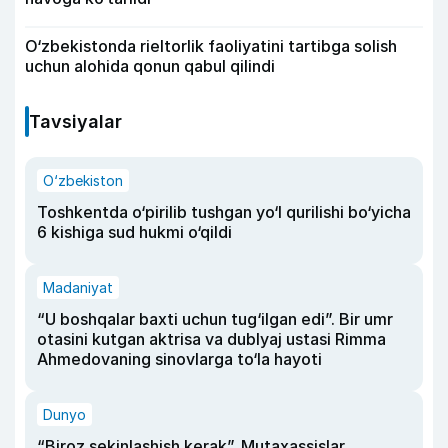
O‘zbekistonda rieltorlik faoliyatini tartibga solish
uchun alohida qonun qabul qilindi
Tavsiyalar
O‘zbekiston
Toshkentda o‘pirilib tushgan yo‘l qurilishi bo‘yicha
6 kishiga sud hukmi o‘qildi
Madaniyat
“U boshqalar baxti uchun tug‘ilgan edi”. Bir umr
otasini kutgan aktrisa va dublyaj ustasi Rimma
Ahmedovaning sinovlarga to‘la hayoti
Dunyo
“Biroz sekinlashish kerak”. Mutaxassislar