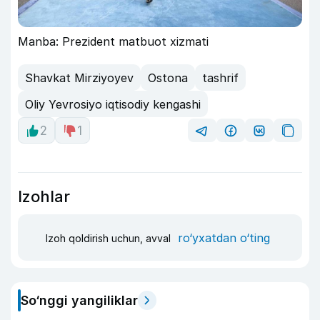
Manba: Prezident matbuot xizmati
Shavkat Mirziyoyev
Ostona
tashrif
Oliy Yevrosiyo iqtisodiy kengashi
2
1
Izohlar
ro‘yxatdan o‘ting
Izoh qoldirish uchun, avval
So‘nggi yangiliklar