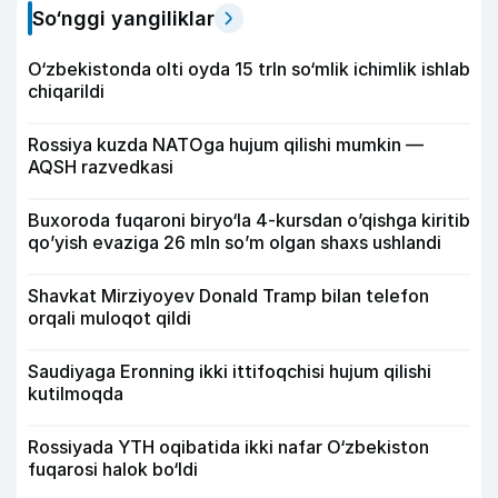
So‘nggi yangiliklar
O‘zbekistonda olti oyda 15 trln so‘mlik ichimlik ishlab
chiqarildi
Rossiya kuzda NATOga hujum qilishi mumkin —
AQSH razvedkasi
Buxoroda fuqaroni biryo‘la 4-kursdan o’qishga kiritib
qo’yish evaziga 26 mln so’m olgan shaxs ushlandi
Shavkat Mirziyoyev Donald Tramp bilan telefon
orqali muloqot qildi
Saudiyaga Eronning ikki ittifoqchisi hujum qilishi
kutilmoqda
Rossiyada YTH oqibatida ikki nafar O‘zbekiston
fuqarosi halok bo‘ldi