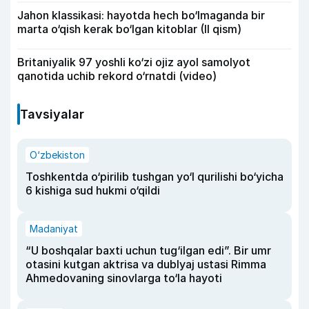
Jahon klassikasi: hayotda hech bo‘lmaganda bir
marta o‘qish kerak bo‘lgan kitoblar (II qism)
Britaniyalik 97 yoshli ko‘zi ojiz ayol samolyot
qanotida uchib rekord o‘rnatdi (video)
Tavsiyalar
O‘zbekiston
Toshkentda o‘pirilib tushgan yo‘l qurilishi bo‘yicha
6 kishiga sud hukmi o‘qildi
Madaniyat
“U boshqalar baxti uchun tug‘ilgan edi”. Bir umr
otasini kutgan aktrisa va dublyaj ustasi Rimma
Ahmedovaning sinovlarga to‘la hayoti