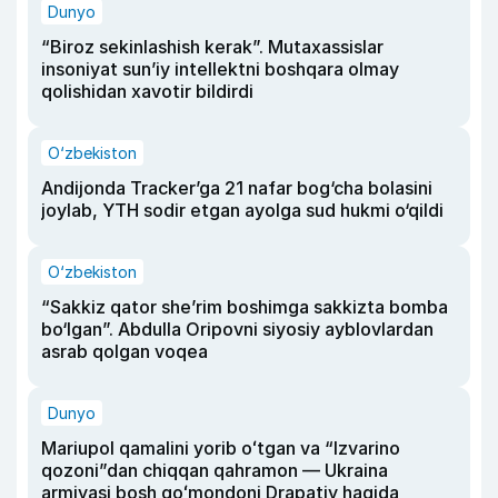
Dunyo
“Biroz sekinlashish kerak”. Mutaxassislar
insoniyat sun’iy intellektni boshqara olmay
qolishidan xavotir bildirdi
O‘zbekiston
Andijonda Tracker’ga 21 nafar bog‘cha bolasini
joylab, YTH sodir etgan ayolga sud hukmi o‘qildi
O‘zbekiston
“Sakkiz qator she’rim boshimga sakkizta bomba
bo‘lgan”. Abdulla Oripovni siyosiy ayblovlardan
asrab qolgan voqea
Dunyo
Mariupol qamalini yorib oʻtgan va “Izvarino
qozoni”dan chiqqan qahramon — Ukraina
armiyasi bosh qoʻmondoni Drapatiy haqida