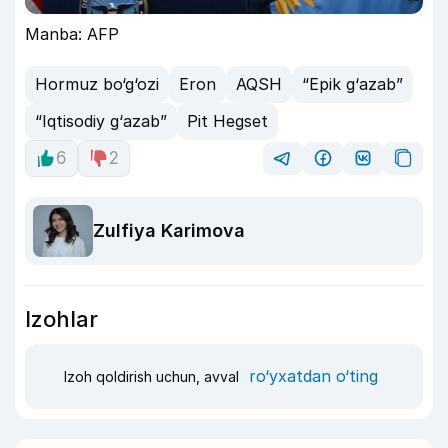
Manba: AFP
Hormuz bo‘g‘ozi
Eron
AQSH
“Epik g‘azab”
“Iqtisodiy g‘azab”
Pit Hegset
6
2
Zulfiya Karimova
Izohlar
ro‘yxatdan o‘ting
Izoh qoldirish uchun, avval