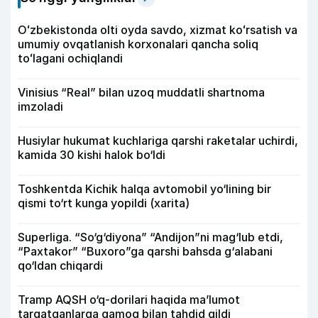
Oʻzbekistonda olti oyda savdo, xizmat koʻrsatish va
umumiy ovqatlanish korxonalari qancha soliq
toʻlagani ochiqlandi
Vinisius “Real” bilan uzoq muddatli shartnoma
imzoladi
Husiylar hukumat kuchlariga qarshi raketalar uchirdi,
kamida 30 kishi halok bo‘ldi
Toshkentda Kichik halqa avtomobil yo‘lining bir
qismi to‘rt kunga yopildi (xarita)
Superliga. “So‘g‘diyona” “Andijon”ni mag‘lub etdi,
“Paxtakor” “Buxoro”ga qarshi bahsda g‘alabani
qo‘ldan chiqardi
Tramp AQSH o‘q-dorilari haqida ma’lumot
tarqatganlarga qamoq bilan tahdid qildi