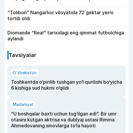
“Tolibon” Nangarhor viloyatida 72 gektar yerni
tortib oldi
Diomande “Real” tarixidagi eng qimmat futbolchiga
aylandi
Tavsiyalar
O‘zbekiston
Toshkentda o‘pirilib tushgan yo‘l qurilishi bo‘yicha
6 kishiga sud hukmi o‘qildi
Madaniyat
“U boshqalar baxti uchun tug‘ilgan edi”. Bir umr
otasini kutgan aktrisa va dublyaj ustasi Rimma
Ahmedovaning sinovlarga to‘la hayoti