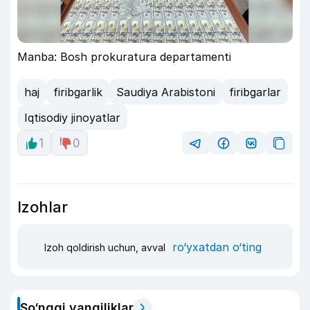
Manba: Bosh prokuratura departamenti
haj
firibgarlik
Saudiya Arabistoni
firibgarlar
Iqtisodiy jinoyatlar
1
0
Izohlar
ro‘yxatdan o‘ting
Izoh qoldirish uchun, avval
So‘nggi yangiliklar