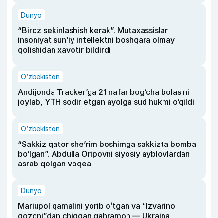
Dunyo
“Biroz sekinlashish kerak”. Mutaxassislar
insoniyat sun’iy intellektni boshqara olmay
qolishidan xavotir bildirdi
O‘zbekiston
Andijonda Tracker’ga 21 nafar bog‘cha bolasini
joylab, YTH sodir etgan ayolga sud hukmi o‘qildi
O‘zbekiston
“Sakkiz qator she’rim boshimga sakkizta bomba
bo‘lgan”. Abdulla Oripovni siyosiy ayblovlardan
asrab qolgan voqea
Dunyo
Mariupol qamalini yorib oʻtgan va “Izvarino
qozoni”dan chiqqan qahramon — Ukraina