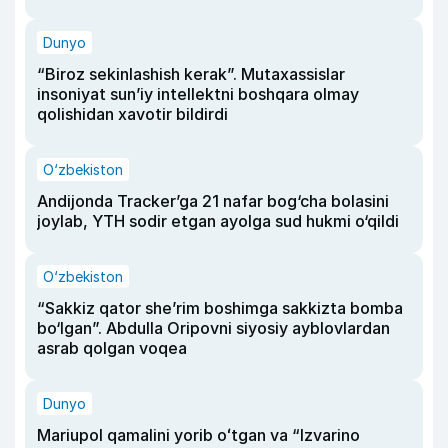
Dunyo
“Biroz sekinlashish kerak”. Mutaxassislar
insoniyat sun’iy intellektni boshqara olmay
qolishidan xavotir bildirdi
O‘zbekiston
Andijonda Tracker’ga 21 nafar bog‘cha bolasini
joylab, YTH sodir etgan ayolga sud hukmi o‘qildi
O‘zbekiston
“Sakkiz qator she’rim boshimga sakkizta bomba
bo‘lgan”. Abdulla Oripovni siyosiy ayblovlardan
asrab qolgan voqea
Dunyo
Mariupol qamalini yorib oʻtgan va “Izvarino