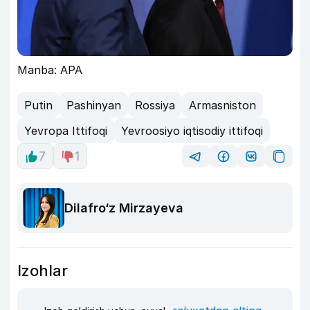
Manba: APA
Putin
Pashinyan
Rossiya
Armasniston
Yevropa Ittifoqi
Yevroosiyo iqtisodiy ittifoqi
7
1
Dilafro‘z Mirzayeva
Izohlar