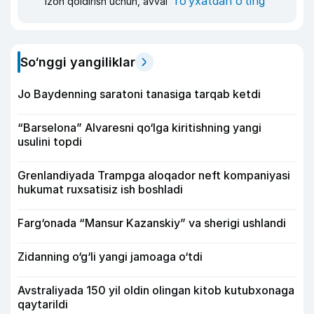
ro‘yxatdan o‘ting
Izoh qoldirish uchun, avval
So‘nggi yangiliklar
Jo Baydenning saratoni tanasiga tarqab ketdi
“Barselona” Alvaresni qo‘lga kiritishning yangi
usulini topdi
Grenlandiyada Trampga aloqador neft kompaniyasi
hukumat ruxsatisiz ish boshladi
Farg‘onada “Mansur Kazanskiy” va sherigi ushlandi
Zidanning o‘g‘li yangi jamoaga o‘tdi
Avstraliyada 150 yil oldin olingan kitob kutubxonaga
qaytarildi