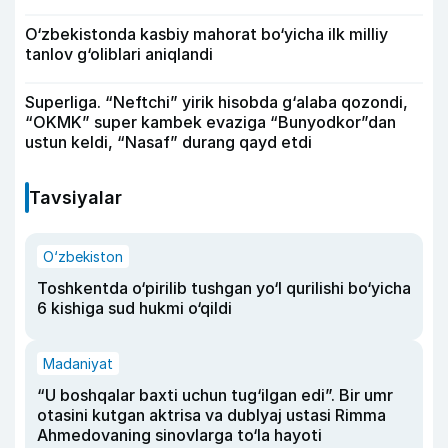
O‘zbekistonda kasbiy mahorat bo‘yicha ilk milliy
tanlov g‘oliblari aniqlandi
Superliga. “Neftchi” yirik hisobda g‘alaba qozondi,
“OKMK” super kambek evaziga “Bunyodkor”dan
ustun keldi, “Nasaf” durang qayd etdi
Tavsiyalar
O‘zbekiston
Toshkentda o‘pirilib tushgan yo‘l qurilishi bo‘yicha
6 kishiga sud hukmi o‘qildi
Madaniyat
“U boshqalar baxti uchun tug‘ilgan edi”. Bir umr
otasini kutgan aktrisa va dublyaj ustasi Rimma
Ahmedovaning sinovlarga to‘la hayoti