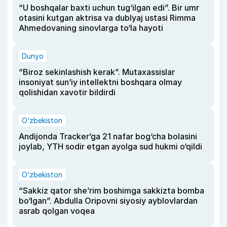
“U boshqalar baxti uchun tug‘ilgan edi”. Bir umr
otasini kutgan aktrisa va dublyaj ustasi Rimma
Ahmedovaning sinovlarga to‘la hayoti
Dunyo
“Biroz sekinlashish kerak”. Mutaxassislar
insoniyat sun’iy intellektni boshqara olmay
qolishidan xavotir bildirdi
O‘zbekiston
Andijonda Tracker’ga 21 nafar bog‘cha bolasini
joylab, YTH sodir etgan ayolga sud hukmi o‘qildi
O‘zbekiston
“Sakkiz qator she’rim boshimga sakkizta bomba
bo‘lgan”. Abdulla Oripovni siyosiy ayblovlardan
asrab qolgan voqea