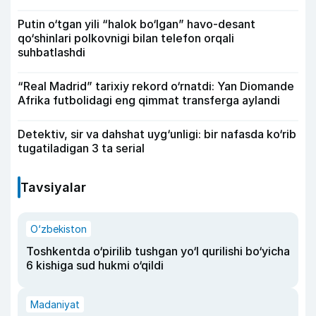
Putin o‘tgan yili “halok bo‘lgan” havo-desant
qo‘shinlari polkovnigi bilan telefon orqali
suhbatlashdi
“Real Madrid” tarixiy rekord o‘rnatdi: Yan Diomande
Afrika futbolidagi eng qimmat transferga aylandi
Detektiv, sir va dahshat uyg‘unligi: bir nafasda ko‘rib
tugatiladigan 3 ta serial
Tavsiyalar
O‘zbekiston
Toshkentda o‘pirilib tushgan yo‘l qurilishi bo‘yicha
6 kishiga sud hukmi o‘qildi
Madaniyat