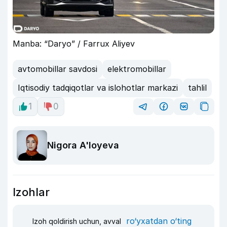
Manba: “Daryo” / Farrux Aliyev
avtomobillar savdosi
elektromobillar
Iqtisodiy tadqiqotlar va islohotlar markazi
tahlil
1
0
Nigora A'loyeva
Izohlar
ro‘yxatdan o‘ting
Izoh qoldirish uchun, avval