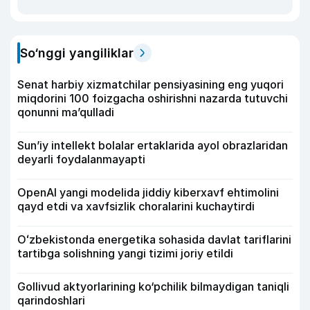
So‘nggi yangiliklar
Senat harbiy xizmatchilar pensiyasining eng yuqori
miqdorini 100 foizgacha oshirishni nazarda tutuvchi
qonunni ma’qulladi
Sun’iy intellekt bolalar ertaklarida ayol obrazlaridan
deyarli foydalanmayapti
OpenAI yangi modelida jiddiy kiberxavf ehtimolini
qayd etdi va xavfsizlik choralarini kuchaytirdi
Oʻzbekistonda energetika sohasida davlat tariflarini
tartibga solishning yangi tizimi joriy etildi
Gollivud aktyorlarining ko‘pchilik bilmaydigan taniqli
qarindoshlari