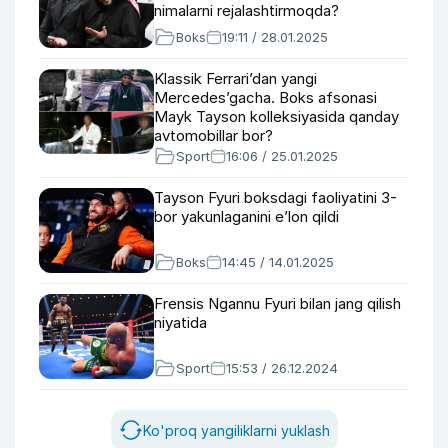
nimalarni rejalashtirmoqda?
Boks
19:11 / 28.01.2025
Klassik Ferrari’dan yangi
Mercedes’gacha. Boks afsonasi
Mayk Tayson kolleksiyasida qanday
avtomobillar bor?
Sport
16:06 / 25.01.2025
Tayson Fyuri boksdagi faoliyatini 3-
bor yakunlaganini e’lon qildi
Boks
14:45 / 14.01.2025
Frensis Ngannu Fyuri bilan jang qilish
niyatida
Sport
15:53 / 26.12.2024
Ko'proq yangiliklarni yuklash