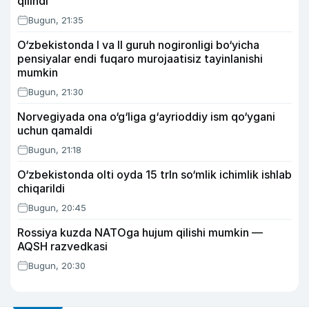
qilindi
Bugun, 21:35
O‘zbekistonda I va II guruh nogironligi bo‘yicha
pensiyalar endi fuqaro murojaatisiz tayinlanishi
mumkin
Bugun, 21:30
Norvegiyada ona o‘g‘liga g‘ayrioddiy ism qo‘ygani
uchun qamaldi
Bugun, 21:18
O‘zbekistonda olti oyda 15 trln so‘mlik ichimlik ishlab
chiqarildi
Bugun, 20:45
Rossiya kuzda NATOga hujum qilishi mumkin —
AQSH razvedkasi
Bugun, 20:30