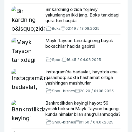
Bir kardning o‘zida fojiaviy
yakunlangan ikki jang. Boks tarixidagi
qora tun haqida
Boks
02:49 / 13.08.2025
Mayk Tayson tarixdagi eng buyuk
bokschilar haqida gapirdi
Sport
16:45 / 04.08.2025
Instagram’da badavlat, hayotda esa
qashshoq: soxta hashamat ortiga
yashiringan mashhurlar
Shou-biznes
20:20 / 01.08.2025
Bankrotlikdan keyingi hayot: 59
yoshli bokschi Mayk Tayson bugungi
kunda nimalar bilan shug‘ullanmoqda?
Shou-biznes
01:50 / 04.07.2025