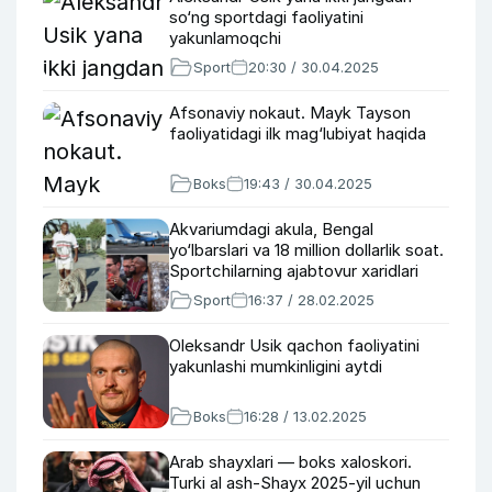
so‘ng sportdagi faoliyatini
yakunlamoqchi
Sport
20:30 / 30.04.2025
Afsonaviy nokaut. Mayk Tayson
faoliyatidagi ilk mag‘lubiyat haqida
Boks
19:43 / 30.04.2025
Akvariumdagi akula, Bengal
yo‘lbarslari va 18 million dollarlik soat.
Sportchilarning ajabtovur xaridlari
Sport
16:37 / 28.02.2025
Oleksandr Usik qachon faoliyatini
yakunlashi mumkinligini aytdi
Boks
16:28 / 13.02.2025
Arab shayxlari — boks xaloskori.
Turki al ash-Shayx 2025-yil uchun