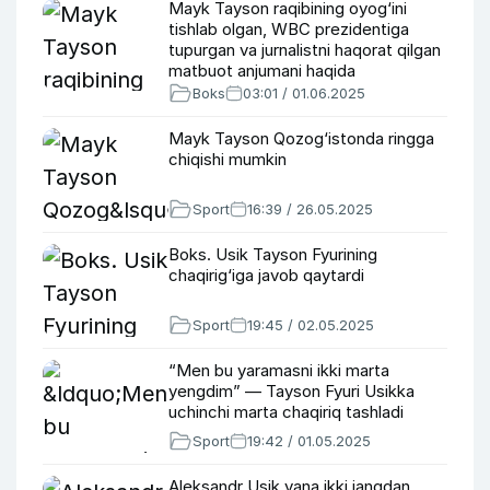
Mayk Tayson raqibining oyog‘ini
tishlab olgan, WBC prezidentiga
tupurgan va jurnalistni haqorat qilgan
matbuot anjumani haqida
Boks
03:01 / 01.06.2025
Mayk Tayson Qozog‘istonda ringga
chiqishi mumkin
Sport
16:39 / 26.05.2025
Boks. Usik Tayson Fyurining
chaqirig‘iga javob qaytardi
Sport
19:45 / 02.05.2025
“Men bu yaramasni ikki marta
yengdim” — Tayson Fyuri Usikka
uchinchi marta chaqiriq tashladi
Sport
19:42 / 01.05.2025
Aleksandr Usik yana ikki jangdan