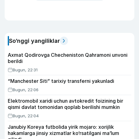
So‘nggi yangiliklar
Axmat Qodirovga Checheniston Qahramoni unvoni
berildi
Bugun, 22:31
“Manchester Siti” tarixiy transferni yakunladi
Bugun, 22:06
Elektromobil xaridi uchun avtokredit foizining bir
qismi davlat tomonidan qoplab berilishi mumkin
Bugun, 22:04
Janubiy Koreya futbolida yirik mojaro: xorijlik
hakamlarga jinsiy xizmatlar ko‘rsatilgani ma’lum