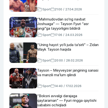
Sport
21:00 / 27.04.2026
“Mahmudovdan so‘ng navbat
Joshuaga” — Tayson Fyuri “asr
jangi”ga tayyorligini bildirdi
Sport
17:06 / 24.03.2026
“Uning hayot yo‘li juda ta’sirli” – Zidan
Mayk Tayson haqida
Sport
20:00 / 28.02.2026
Tayson – Meyveyzer jangining sanasi
va manzili ma’lum qilindi
Sport
14:40 / 17.02.2026
“Boksni avvalgi darajaga
qaytaraman” — Fyuri ringga qaytishi
sababini ochiqladi