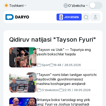
Toshkent
O‘zbekcha
Qidiruv natijasi "Tayson Fyuri"
“Tayson va Usik” — Topuriya eng
yaxshi bokschilar haqida
Sport
16:48 / 28.05.2026
“Tayson” nomi bilan tanilgan sportchi
haydovchilik guvohnomasisiz
mashina boshqargani aniqlandi
O‘zbekiston
22:35 / 09.05.2026
Britaniya boksi tarixidagi eng yirik
jang: Fyuri va Joshua to‘qnashadi