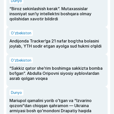
Dunyo
“Biroz sekinlashish kerak”. Mutaxassislar
insoniyat sun’iy intellektni boshqara olmay
qolishidan xavotir bildirdi
O‘zbekiston
Andijonda Tracker’ga 21 nafar bog‘cha bolasini
joylab, YTH sodir etgan ayolga sud hukmi o‘qildi
O‘zbekiston
“Sakkiz qator she’rim boshimga sakkizta bomba
bo‘lgan”. Abdulla Oripovni siyosiy ayblovlardan
asrab qolgan voqea
Dunyo
Mariupol qamalini yorib oʻtgan va “Izvarino
qozoni”dan chiqqan qahramon — Ukraina
armiyasi bosh qoʻmondoni Drapatiy haqida