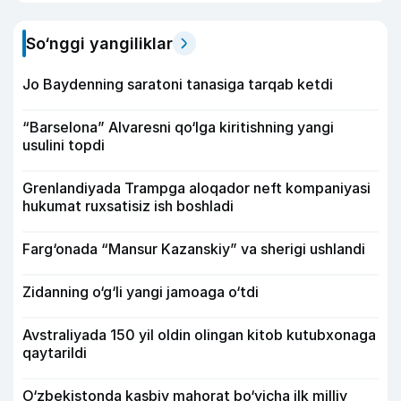
So‘nggi yangiliklar
Jo Baydenning saratoni tanasiga tarqab ketdi
“Barselona” Alvaresni qo‘lga kiritishning yangi
usulini topdi
Grenlandiyada Trampga aloqador neft kompaniyasi
hukumat ruxsatisiz ish boshladi
Farg‘onada “Mansur Kazanskiy” va sherigi ushlandi
Zidanning o‘g‘li yangi jamoaga o‘tdi
Avstraliyada 150 yil oldin olingan kitob kutubxonaga
qaytarildi
O‘zbekistonda kasbiy mahorat bo‘yicha ilk milliy