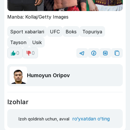
Manba: Kollaj/Getty Images
Sport xabarlari
UFC
Boks
Topuriya
Tayson
Usik
0
0
Humoyun Oripov
Izohlar
ro‘yxatdan o‘ting
Izoh qoldirish uchun, avval