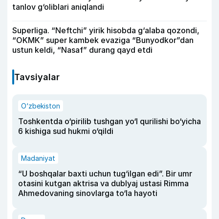
tanlov g‘oliblari aniqlandi
Superliga. “Neftchi” yirik hisobda g‘alaba qozondi,
“OKMK” super kambek evaziga “Bunyodkor”dan
ustun keldi, “Nasaf” durang qayd etdi
Tavsiyalar
O‘zbekiston
Toshkentda o‘pirilib tushgan yo‘l qurilishi bo‘yicha
6 kishiga sud hukmi o‘qildi
Madaniyat
“U boshqalar baxti uchun tug‘ilgan edi”. Bir umr
otasini kutgan aktrisa va dublyaj ustasi Rimma
Ahmedovaning sinovlarga to‘la hayoti