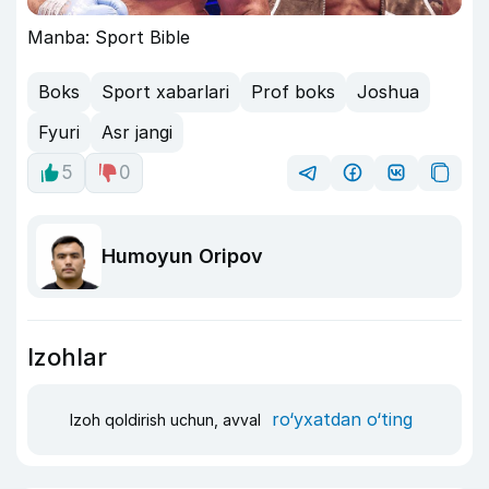
Manba: Sport Bible
Boks
Sport xabarlari
Prof boks
Joshua
Fyuri
Asr jangi
5
0
Humoyun Oripov
Izohlar
ro‘yxatdan o‘ting
Izoh qoldirish uchun, avval