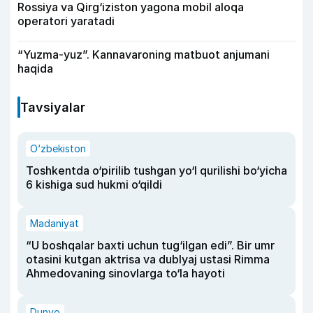
Rossiya va Qirg‘iziston yagona mobil aloqa
operatori yaratadi
“Yuzma-yuz”. Kannavaroning matbuot anjumani
haqida
Tavsiyalar
O‘zbekiston
Toshkentda o‘pirilib tushgan yo‘l qurilishi bo‘yicha
6 kishiga sud hukmi o‘qildi
Madaniyat
“U boshqalar baxti uchun tug‘ilgan edi”. Bir umr
otasini kutgan aktrisa va dublyaj ustasi Rimma
Ahmedovaning sinovlarga to‘la hayoti
Dunyo