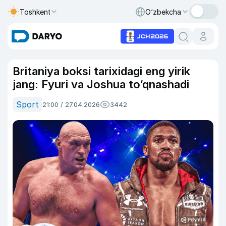
Toshkent
O‘zbekcha
Britaniya boksi tarixidagi eng yirik
jang: Fyuri va Joshua to‘qnashadi
Sport
21:00 / 27.04.2026
3442