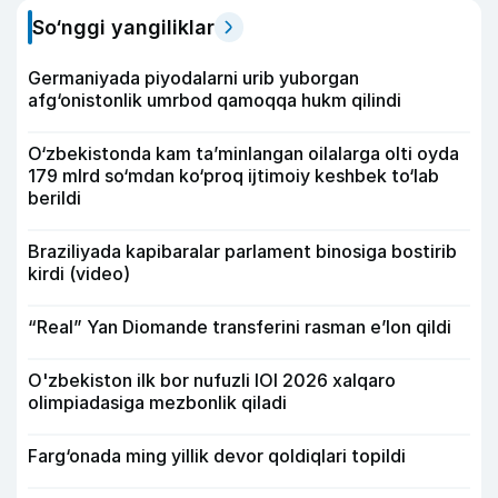
So‘nggi yangiliklar
Germaniyada piyodalarni urib yuborgan
afg‘onistonlik umrbod qamoqqa hukm qilindi
O‘zbekistonda kam ta’minlangan oilalarga olti oyda
179 mlrd so‘mdan ko‘proq ijtimoiy keshbek to‘lab
berildi
Braziliyada kapibaralar parlament binosiga bostirib
kirdi (video)
“Real” Yan Diomande transferini rasman e’lon qildi
O'zbekiston ilk bor nufuzli IOI 2026 xalqaro
olimpiadasiga mezbonlik qiladi
Farg‘onada ming yillik devor qoldiqlari topildi