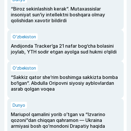
“Biroz sekinlashish kerak”. Mutaxassislar
insoniyat sun’iy intellektni boshqara olmay
qolishidan xavotir bildirdi
O‘zbekiston
Andijonda Tracker’ga 21 nafar bog‘cha bolasini
joylab, YTH sodir etgan ayolga sud hukmi o‘qildi
O‘zbekiston
“Sakkiz qator she’rim boshimga sakkizta bomba
bo‘lgan”. Abdulla Oripovni siyosiy ayblovlardan
asrab qolgan voqea
Dunyo
Mariupol qamalini yorib oʻtgan va “Izvarino
qozoni”dan chiqqan qahramon — Ukraina
armiyasi bosh qoʻmondoni Drapatiy haqida