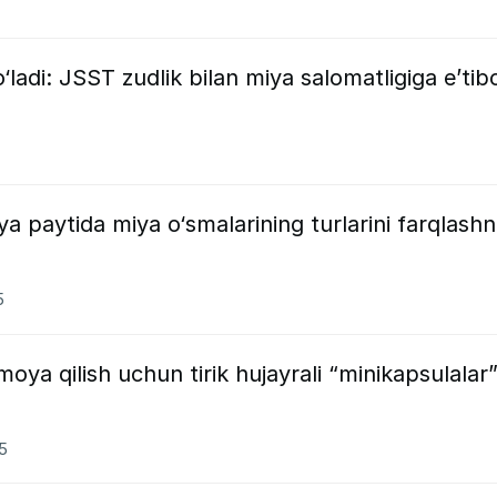
o‘ladi: JSST zudlik bilan miya salomatligiga e’tib
iya paytida miya o‘smalarining turlarini farqlashn
5
imoya qilish uchun tirik hujayrali “minikapsulalar
5