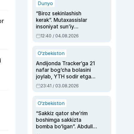
Dunyo
“Biroz sekinlashish
kerak”. Mutaxassislar
or
insoniyat sun’iy
intellektni boshqara
12:40 / 04.08.2026
olmay qolishidan xavotir
bildirdi
O‘zbekiston
i
Andijonda Tracker’ga 21
nafar bog‘cha bolasini
joylab, YTH sodir etgan
ayolga sud hukmi o‘qildi
23:41 / 03.08.2026
”
O‘zbekiston
“Sakkiz qator she’rim
boshimga sakkizta
bomba bo‘lgan”. Abdulla
Oripovni siyosiy