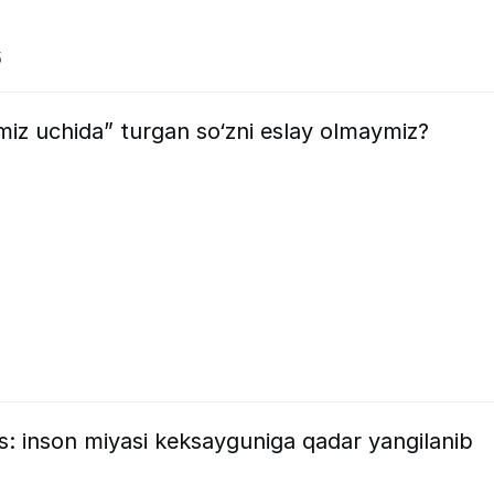
5
miz uchida” turgan so‘zni eslay olmaymiz?
 inson miyasi keksayguniga qadar yangilanib