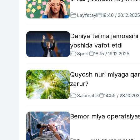
Layfstayl
18:40 / 20.12.2025
Daniya terma jamoasini
yoshida vafot etdi
Sport
18:15 / 19.12.2025
Quyosh nuri miyaga qand
zarur?
Salomatlik
14:55 / 28.10.20
Bemor miya operatsiyasi