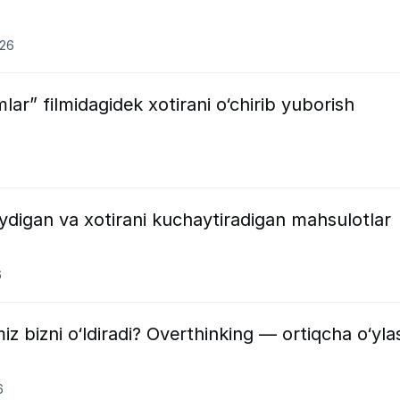
026
lar” filmidagidek xotirani o‘chirib yuborish
6
aydigan va xotirani kuchaytiradigan mahsulotlar
6
miz bizni o‘ldiradi? Overthinking — ortiqcha o‘yla
6