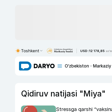
Toshkent
USD :
12 178,85
so'm
O‘zbekiston
Markaziy
Qidiruv natijasi "Miya"
Stressga qarshi “vaksi