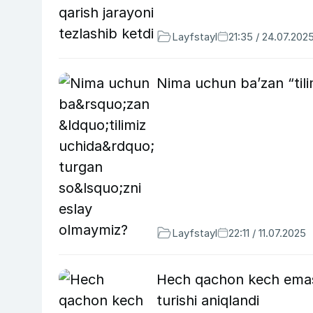
Layfstayl
21:35 / 24.07.202
Nima uchun ba’zan “tili
Layfstayl
22:11 / 11.07.2025
Hech qachon kech emas:
turishi aniqlandi