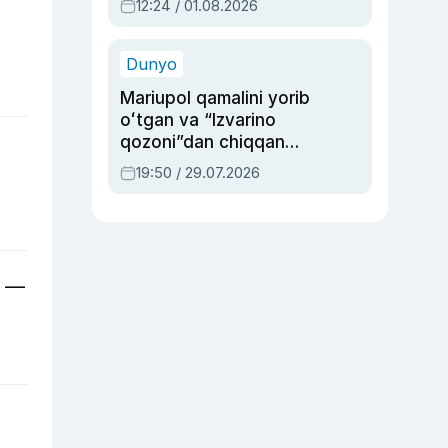
12:24 / 01.08.2026
ayblovlardan asrab
qolgan voqea
Dunyo
Mariupol qamalini yorib
oʻtgan va “Izvarino
qozoni”dan chiqqan
qahramon — Ukraina
19:50 / 29.07.2026
armiyasi bosh
qoʻmondoni Drapatiy
haqida
n —