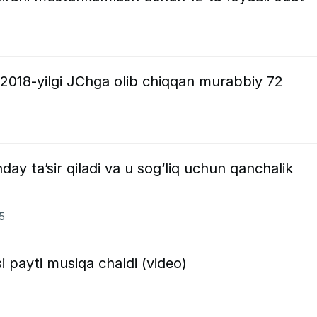
 2018-yilgi JChga olib chiqqan murabbiy 72
ay ta’sir qiladi va u sog‘liq uchun qanchalik
25
 payti musiqa chaldi (video)