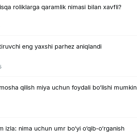
isqa roliklarga qaramlik nimasi bilan xavfli?
5
tiruvchi eng yaxshi parhez aniqlandi
5
omosha qilish miya uchun foydali bo‘lishi mumki
 izla: nima uchun umr bo‘yi o‘qib-o‘rganish