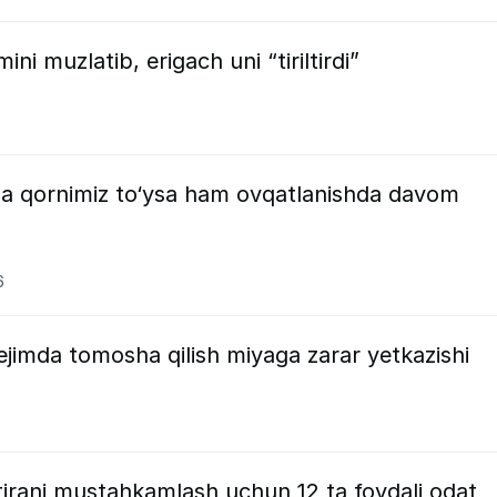
ini muzlatib, erigach uni “tiriltirdi”
ega qornimiz to‘ysa ham ovqatlanishda davom
6
rejimda tomosha qilish miyaga zarar yetkazishi
tirani mustahkamlash uchun 12 ta foydali odat