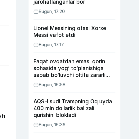
jarohatlanganlar bor
Bugun, 17:20
Lionel Messining otasi Xorxe
Messi vafot etdi
Bugun, 17:17
Faqat ovqatdan emas: qorin
sohasida yog‘ to‘planishiga
sabab bo‘luvchi oltita zararli
odat
Bugun, 16:58
AQSH sudi Trampning Oq uyda
400 mln dollarlik bal zali
qurishini blokladi
sh
Bugun, 16:36