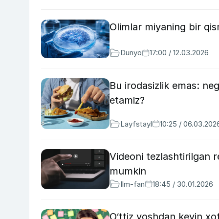
Olimlar miyaning bir qism
Dunyo
17:00 / 12.03.2026
Bu irodasizlik emas: n
etamiz?
Layfstayl
10:25 / 06.03.202
Videoni tezlashtirilgan 
mumkin
Ilm-fan
18:45 / 30.01.2026
O‘ttiz yoshdan keyin xo