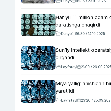
Dunyo
16:35 / 23.10.2025
Har yili 11 million odam 
qaratishga chaqirdi
Dunyo
16:30 / 14.10.2025
Sun’iy intellekt operats
o‘rgandi
Layfstayl
21:00 / 29.09.202
Miya yallig‘lanishidan h
yaratildi
Layfstayl
23:20 / 25.09.202