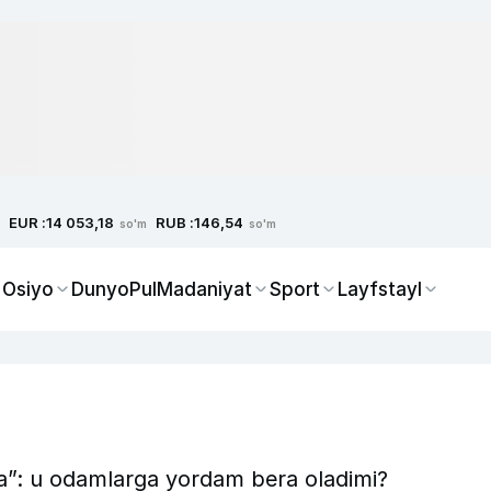
EUR :
RUB :
14 053,18
146,54
so'm
so'm
 Osiyo
Dunyo
Pul
Madaniyat
Sport
Layfstayl
na”: u odamlarga yordam bera oladimi?