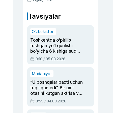
Tavsiyalar
O‘zbekiston
Toshkentda o‘pirilib
tushgan yo‘l qurilishi
bo‘yicha 6 kishiga sud
hukmi o‘qildi
10:10 / 05.08.2026
Madaniyat
“U boshqalar baxti uchun
tug‘ilgan edi”. Bir umr
otasini kutgan aktrisa va
dublyaj ustasi Rimma
13:55 / 04.08.2026
Ahmedovaning
sinovlarga to‘la hayoti