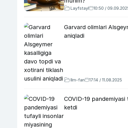
muhim?
Layfstayl
10:50 / 09.09.202
Garvard olimlari Alsgeym
aniqladi
Ilm-fan
17:14 / 11.08.2025
COVID-19 pandemiyasi tu
ketdi