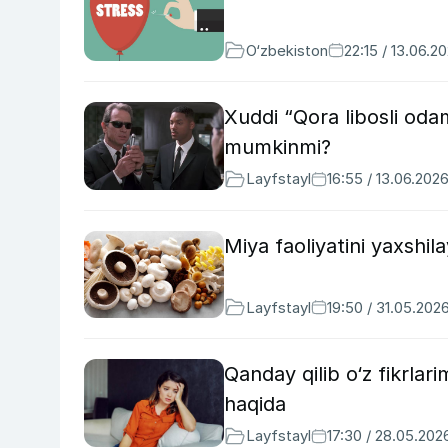
O‘zbekiston
22:15 / 13.06.2
Xuddi “Qora libosli odam
mumkinmi?
Layfstayl
16:55 / 13.06.202
Miya faoliyatini yaxshil
Layfstayl
19:50 / 31.05.202
Qanday qilib o‘z fikrlari
haqida
Layfstayl
17:30 / 28.05.202