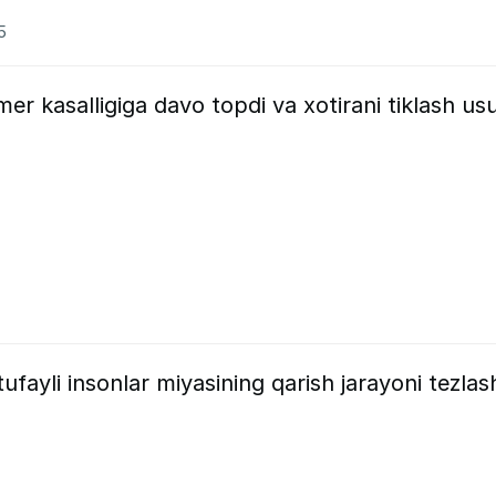
5
er kasalligiga davo topdi va xotirani tiklash usu
fayli insonlar miyasining qarish jarayoni tezlas