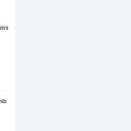
lini
hib