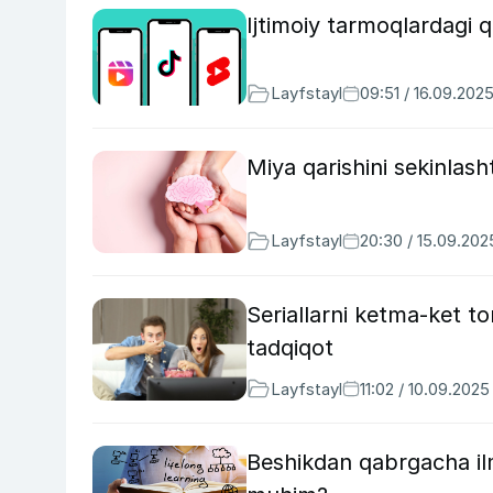
Ijtimoiy tarmoqlardagi q
Layfstayl
09:51 / 16.09.202
Miya qarishini sekinlash
Layfstayl
20:30 / 15.09.202
Seriallarni ketma-ket t
tadqiqot
Layfstayl
11:02 / 10.09.2025
Beshikdan qabrgacha ilm