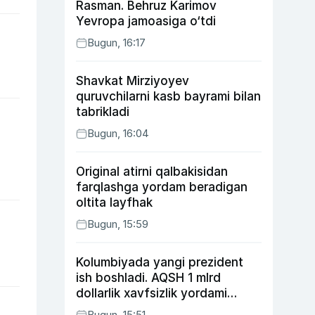
Rasman. Behruz Karimov
Yevropa jamoasiga o‘tdi
Bugun, 16:17
Shavkat Mirziyoyev
quruvchilarni kasb bayrami bilan
tabrikladi
Bugun, 16:04
Original atirni qalbakisidan
farqlashga yordam beradigan
oltita layfhak
Bugun, 15:59
Kolumbiyada yangi prezident
ish boshladi. AQSH 1 mlrd
dollarlik xavfsizlik yordami
bermoqchi
Bugun, 15:51