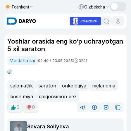
Toshkent
O‘zbekcha
Yoshlar orasida eng ko‘p uchrayotgan
5 xil saraton
Maslahatlar
00:40 / 23.05.2025
3201
salomatlik
saraton
onkologiya
melanoma
bosh miya
qalqonsimon bez
0
0
Sevara Soliyeva