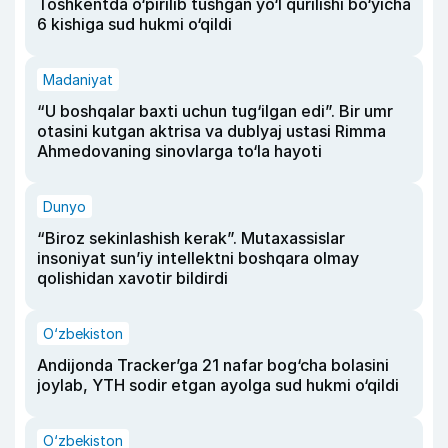
Toshkentda o‘pirilib tushgan yo‘l qurilishi bo‘yicha
6 kishiga sud hukmi o‘qildi
Madaniyat
“U boshqalar baxti uchun tug‘ilgan edi”. Bir umr
otasini kutgan aktrisa va dublyaj ustasi Rimma
Ahmedovaning sinovlarga to‘la hayoti
Dunyo
“Biroz sekinlashish kerak”. Mutaxassislar
insoniyat sun’iy intellektni boshqara olmay
qolishidan xavotir bildirdi
O‘zbekiston
Andijonda Tracker’ga 21 nafar bog‘cha bolasini
joylab, YTH sodir etgan ayolga sud hukmi o‘qildi
O‘zbekiston