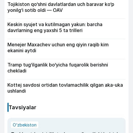
Tojikiston qo‘shni davlatlardan uch baravar ko‘p
yonilg‘i sotib oldi — OAV
Keskin syujet va kutilmagan yakun: barcha
davrlarning eng yaxshi 5 ta trilleri
Menejer Maxachev uchun eng qiyin raqib kim
ekanini aytdi
Tramp tug‘ilganlik bo‘yicha fuqarolik berishni
chekladi
Kottej savdosi ortidan tovlamachilik qilgan aka-uka
ushlandi
Tavsiyalar
O‘zbekiston