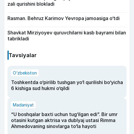
zali qurishini blokladi
Rasman. Behruz Karimov Yevropa jamoasiga o‘tdi
Shavkat Mirziyoyev quruvchilarni kasb bayrami bilan
tabrikladi
Tavsiyalar
O‘zbekiston
Toshkentda o‘pirilib tushgan yo‘l qurilishi bo‘yicha
6 kishiga sud hukmi o‘qildi
Madaniyat
“U boshqalar baxti uchun tug‘ilgan edi”. Bir umr
otasini kutgan aktrisa va dublyaj ustasi Rimma
Ahmedovaning sinovlarga to‘la hayoti