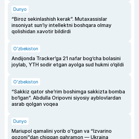
Dunyo
“Biroz sekinlashish kerak”. Mutaxassislar
insoniyat sun’iy intellektni boshqara olmay
qolishidan xavotir bildirdi
O‘zbekiston
Andijonda Tracker’ga 21 nafar bog‘cha bolasini
joylab, YTH sodir etgan ayolga sud hukmi o‘qildi
O‘zbekiston
“Sakkiz qator she’rim boshimga sakkizta bomba
bo‘lgan”. Abdulla Oripovni siyosiy ayblovlardan
asrab qolgan voqea
Dunyo
Mariupol qamalini yorib oʻtgan va “Izvarino
qozoni”dan chiqqan qahramon — Ukraina