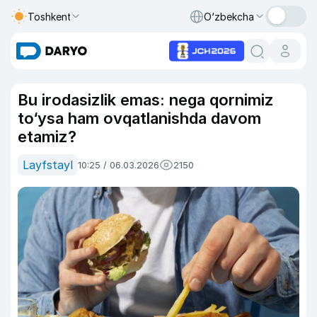
Toshkent
O‘zbekcha
Bu irodasizlik emas: nega qornimiz
to‘ysa ham ovqatlanishda davom
etamiz?
Layfstayl
10:25 / 06.03.2026
2150