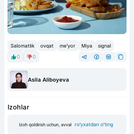
Salomatlik
ovqat
me’yor
Miya
signal
0
0
Asila Aliboyeva
Izohlar
ro‘yxatdan o‘ting
Izoh qoldirish uchun, avval