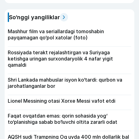
So‘nggi yangiliklar
Mashhur film va seriallardagi tomoshabin
payqamagan qo‘pol xatolar (foto)
Rossiyada terakt rejalashtirgan va Suriyaga
ketishga uringan surxondaryolik 4 nafar yigit
qamaldi
Shri Lankada mahbuslar isyon ko‘tardi: qurbon va
jarohatlanganlar bor
Lionel Messining otasi Xorxe Messi vafot etdi
Faqat ovqatdan emas: qorin sohasida yog‘
to‘planishiga sabab bo‘luvchi oltita zararli odat
AQSH sudi Trampning Oq uyda 400 mln dollarlik bal