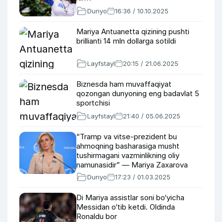
Dunyo
16:36 / 10.10.2025
Mariya Antuanetta qizining pushti
brillianti 14 mln dollarga sotildi
Layfstayl
20:15 / 21.06.2025
Biznesda ham muvaffaqiyat
qozongan dunyoning eng badavlat 5
sportchisi
Layfstayl
21:40 / 05.06.2025
“Tramp va vitse-prezident bu
ahmoqning basharasiga musht
tushirmagani vazminlikning oliy
namunasidir” — Mariya Zaxarova
Zelenskiy haqida
Dunyo
17:23 / 01.03.2025
Di Mariya assistlar soni bo‘yicha
Messidan o‘tib ketdi. Oldinda
Ronaldu bor