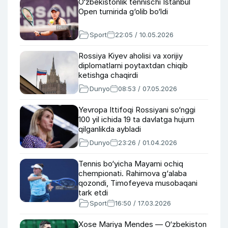
O‘zbekistonlik tennischi Istanbul
Open turnirida g‘olib bo‘ldi
Sport
22:05 / 10.05.2026
Rossiya Kiyev aholisi va xorijiy
diplomatlarni poytaxtdan chiqib
ketishga chaqirdi
Dunyo
08:53 / 07.05.2026
Yevropa Ittifoqi Rossiyani so‘nggi
100 yil ichida 19 ta davlatga hujum
qilganlikda aybladi
Dunyo
23:26 / 01.04.2026
Tennis bo‘yicha Mayami ochiq
chempionati. Rahimova g‘alaba
qozondi, Timofeyeva musobaqani
tark etdi
Sport
16:50 / 17.03.2026
Xose Mariya Mendes — O‘zbekiston