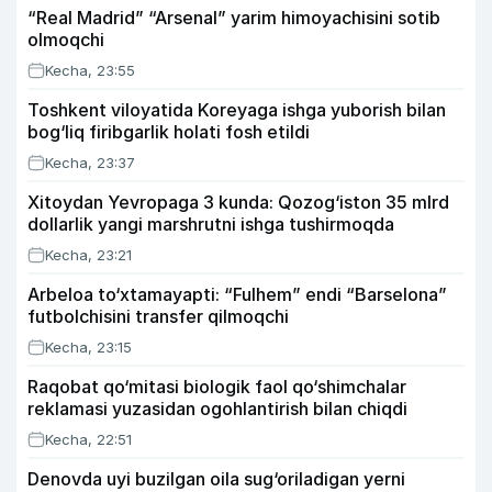
“Real Madrid” “Arsenal” yarim himoyachisini sotib
olmoqchi
Kecha, 23:55
Toshkent viloyatida Koreyaga ishga yuborish bilan
bog‘liq firibgarlik holati fosh etildi
Kecha, 23:37
Xitoydan Yevropaga 3 kunda: Qozog‘iston 35 mlrd
dollarlik yangi marshrutni ishga tushirmoqda
Kecha, 23:21
Arbeloa to‘xtamayapti: “Fulhem” endi “Barselona”
futbolchisini transfer qilmoqchi
Kecha, 23:15
Raqobat qo‘mitasi biologik faol qo‘shimchalar
reklamasi yuzasidan ogohlantirish bilan chiqdi
Kecha, 22:51
Denovda uyi buzilgan oila sug‘oriladigan yerni