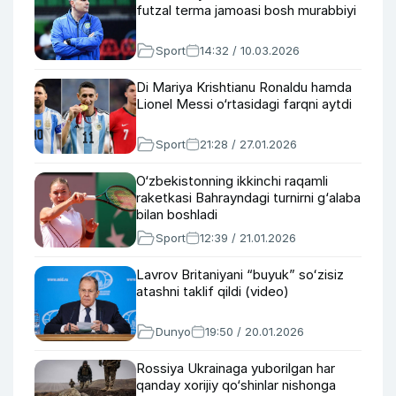
futzal terma jamoasi bosh murabbiyi
Sport
14:32 / 10.03.2026
Di Mariya Krishtianu Ronaldu hamda
Lionel Messi o‘rtasidagi farqni aytdi
Sport
21:28 / 27.01.2026
O‘zbekistonning ikkinchi raqamli
raketkasi Bahrayndagi turnirni g‘alaba
bilan boshladi
Sport
12:39 / 21.01.2026
Lavrov Britaniyani “buyuk” soʻzisiz
atashni taklif qildi (video)
Dunyo
19:50 / 20.01.2026
Rossiya Ukrainaga yuborilgan har
qanday xorijiy qo‘shinlar nishonga