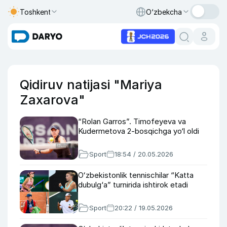
Toshkent
O‘zbekcha
Qidiruv natijasi "Mariya
Zaxarova"
“Rolan Garros”. Timofeyeva va
Kudermetova 2-bosqichga yo‘l oldi
Sport
18:54 / 20.05.2026
Oʻzbekistonlik tennischilar “Katta
dubulg‘a” turnirida ishtirok etadi
Sport
20:22 / 19.05.2026