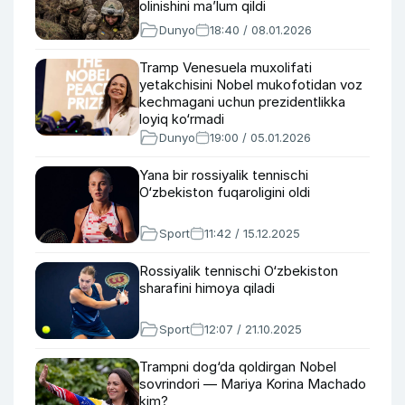
olinishini ma’lum qildi
Dunyo
18:40 / 08.01.2026
Tramp Venesuela muxolifati
yetakchisini Nobel mukofotidan voz
kechmagani uchun prezidentlikka
loyiq ko‘rmadi
Dunyo
19:00 / 05.01.2026
Yana bir rossiyalik tennischi
O‘zbekiston fuqaroligini oldi
Sport
11:42 / 15.12.2025
Rossiyalik tennischi O‘zbekiston
sharafini himoya qiladi
Sport
12:07 / 21.10.2025
Trampni dog‘da qoldirgan Nobel
sovrindori — Mariya Korina Machado
kim?