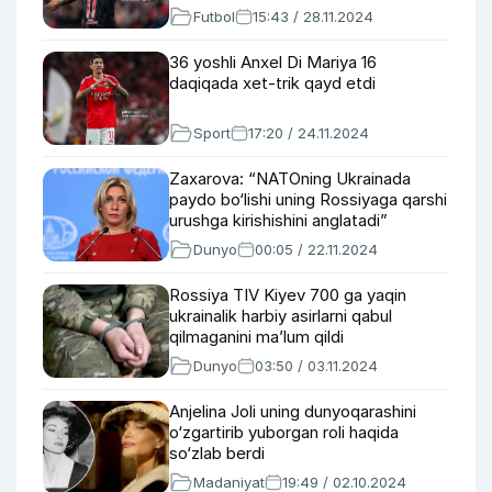
Futbol
15:43 / 28.11.2024
36 yoshli Anxel Di Mariya 16
daqiqada xet-trik qayd etdi
Sport
17:20 / 24.11.2024
Zaxarova: “NATOning Ukrainada
paydo bo‘lishi uning Rossiyaga qarshi
urushga kirishishini anglatadi”
Dunyo
00:05 / 22.11.2024
Rossiya TIV Kiyev 700 ga yaqin
ukrainalik harbiy asirlarni qabul
qilmaganini ma’lum qildi
Dunyo
03:50 / 03.11.2024
Anjelina Joli uning dunyoqarashini
o‘zgartirib yuborgan roli haqida
so‘zlab berdi
Madaniyat
19:49 / 02.10.2024