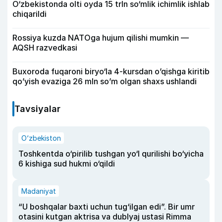
O‘zbekistonda olti oyda 15 trln so‘mlik ichimlik ishlab
chiqarildi
Rossiya kuzda NATOga hujum qilishi mumkin —
AQSH razvedkasi
Buxoroda fuqaroni biryo‘la 4-kursdan o’qishga kiritib
qo’yish evaziga 26 mln so’m olgan shaxs ushlandi
Tavsiyalar
O‘zbekiston
Toshkentda o‘pirilib tushgan yo‘l qurilishi bo‘yicha
6 kishiga sud hukmi o‘qildi
Madaniyat
“U boshqalar baxti uchun tug‘ilgan edi”. Bir umr
otasini kutgan aktrisa va dublyaj ustasi Rimma