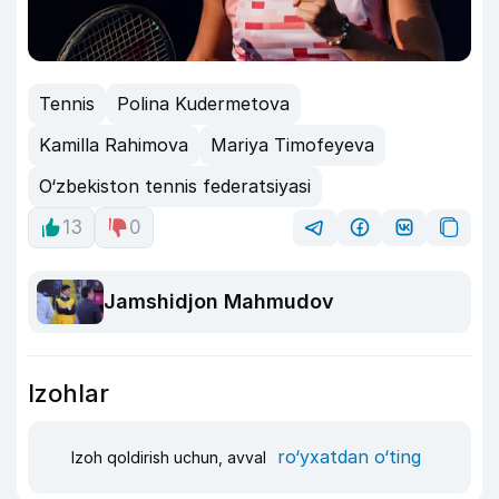
Tennis
Polina Kudermetova
Kamilla Rahimova
Mariya Timofeyeva
O‘zbekiston tennis federatsiyasi
13
0
Jamshidjon Mahmudov
Izohlar
ro‘yxatdan o‘ting
Izoh qoldirish uchun, avval