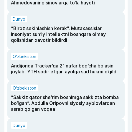
Ahmedovaning sinovlarga to‘la hayoti
Dunyo
“Biroz sekinlashish kerak”. Mutaxassislar
insoniyat sun’iy intellektni boshqara olmay
qolishidan xavotir bildirdi
O‘zbekiston
Andijonda Tracker’ga 21 nafar bog‘cha bolasini
joylab, YTH sodir etgan ayolga sud hukmi o‘qildi
O‘zbekiston
“Sakkiz qator she’rim boshimga sakkizta bomba
bo‘lgan”. Abdulla Oripovni siyosiy ayblovlardan
asrab qolgan voqea
Dunyo