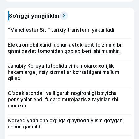
So‘nggi yangiliklar
“Manchester Siti” tarixiy transferni yakunladi
Elektromobil xaridi uchun avtokredit foizining bir
qismi davlat tomonidan qoplab berilishi mumkin
Janubiy Koreya futbolida yirik mojaro: xorijlik
hakamlarga jinsiy xizmatlar ko‘rsatilgani ma’lum
qilindi
O‘zbekistonda I va II guruh nogironligi bo‘yicha
pensiyalar endi fuqaro murojaatisiz tayinlanishi
mumkin
Norvegiyada ona o‘g‘liga g‘ayrioddiy ism qo‘ygani
uchun qamaldi