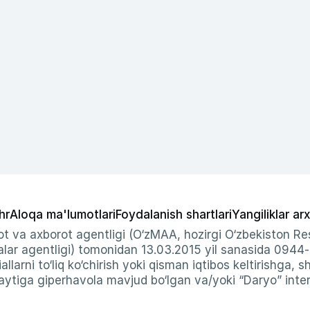
hr
Aloqa ma'lumotlari
Foydalanish shartlari
Yangiliklar arx
t va axborot agentligi (O‘zMAA, hozirgi O‘zbekiston Res
ar agentligi) tomonidan 13.03.2015 yil sanasida 0944
allarni to‘liq ko‘chirish yoki qisman iqtibos keltirishga, 
ytiga giperhavola mavjud bo‘lgan va/yoki “Daryo” intern