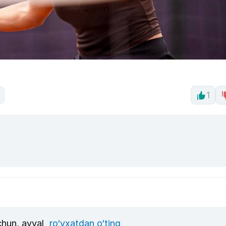
1
uchun, avval
ro‘yxatdan o‘ting