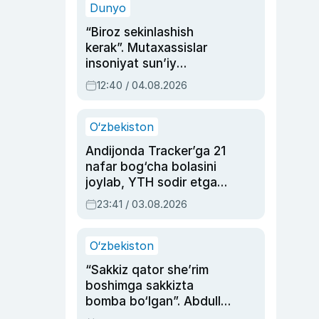
Dunyo
“Biroz sekinlashish
kerak”. Mutaxassislar
insoniyat sun’iy
intellektni boshqara
12:40 / 04.08.2026
olmay qolishidan xavotir
bildirdi
O‘zbekiston
Andijonda Tracker’ga 21
nafar bog‘cha bolasini
joylab, YTH sodir etgan
ayolga sud hukmi o‘qildi
23:41 / 03.08.2026
O‘zbekiston
“Sakkiz qator she’rim
boshimga sakkizta
bomba bo‘lgan”. Abdulla
Oripovni siyosiy