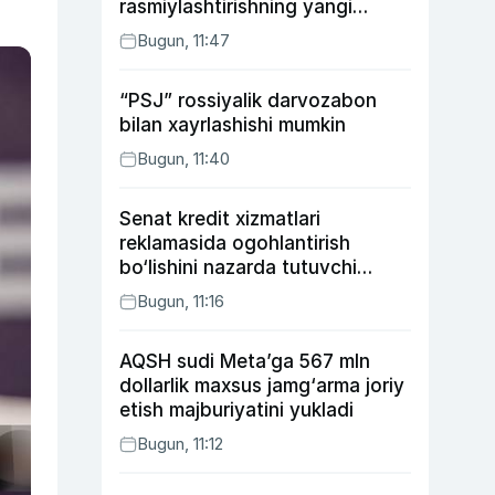
rasmiylashtirishning yangi
tartibini taklif qildi
Bugun, 11:47
“PSJ” rossiyalik darvozabon
bilan xayrlashishi mumkin
Bugun, 11:40
Senat kredit xizmatlari
reklamasida ogohlantirish
bo‘lishini nazarda tutuvchi
qonunni ma’qulladi
Bugun, 11:16
AQSH sudi Meta’ga 567 mln
dollarlik maxsus jamg‘arma joriy
etish majburiyatini yukladi
Bugun, 11:12