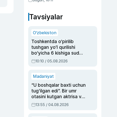
Abduaxatova
Tavsiyalar
O‘zbekiston
Toshkentda o‘pirilib
tushgan yo‘l qurilishi
bo‘yicha 6 kishiga sud
hukmi o‘qildi
10:10 / 05.08.2026
Madaniyat
“U boshqalar baxti uchun
tug‘ilgan edi”. Bir umr
otasini kutgan aktrisa va
dublyaj ustasi Rimma
13:55 / 04.08.2026
Ahmedovaning
sinovlarga to‘la hayoti