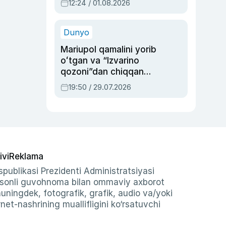
12:24 / 01.08.2026
ayblovlardan asrab
qolgan voqea
Dunyo
Mariupol qamalini yorib
oʻtgan va “Izvarino
qozoni”dan chiqqan
qahramon — Ukraina
19:50 / 29.07.2026
armiyasi bosh
qoʻmondoni Drapatiy
haqida
ivi
Reklama
publikasi Prezidenti Administratsiyasi
-sonli guvohnoma bilan ommaviy axborot
shuningdek, fotografik, grafik, audio va/yoki
et-nashrining muallifligini ko‘rsatuvchi