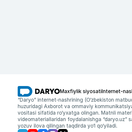
Maxfiylik siyosati
Internet-nas
“Daryo” internet-nashrining (O‘zbekiston matbuo
huzuridagi Axborot va ommaviy kommunikatsiyal
vositasi sifatida ro‘yxatga olingan. Matnli materi
videomateriallaridan foydalanishga “daryo.uz” sa
yozuv ilova qilingan taqdirda yo‘l qo‘yiladi.