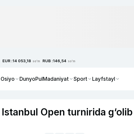
EUR :
RUB :
14 053,18
146,54
so'm
so'm
 Osiyo
Dunyo
Pul
Madaniyat
Sport
Layfstayl
 Istanbul Open turnirida g‘olib