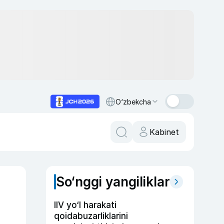
O‘zbekcha
Kabinet
So‘nggi yangiliklar
IIV yo‘l harakati
qoidabuzarliklarini