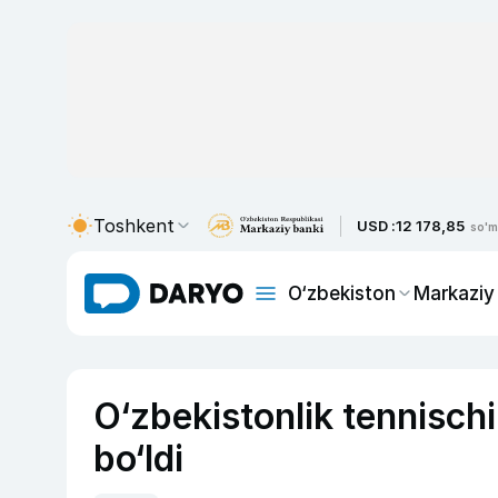
Toshkent
USD :
12 178,85
so'm
O‘zbekiston
Markaziy
O‘zbekistonlik tennischi
bo‘ldi