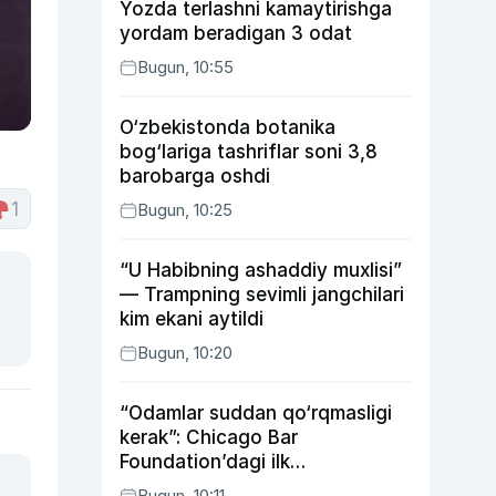
Yozda terlashni kamaytirishga
yordam beradigan 3 odat
Bugun, 10:55
O‘zbekistonda botanika
bog‘lariga tashriflar soni 3,8
barobarga oshdi
1
Bugun, 10:25
“U Habibning ashaddiy muxlisi”
— Trampning sevimli jangchilari
kim ekani aytildi
Bugun, 10:20
“Odamlar suddan qo‘rqmasligi
kerak”: Chicago Bar
Foundation’dagi ilk
o‘zbekistonlik Go‘zal
Bugun, 10:11