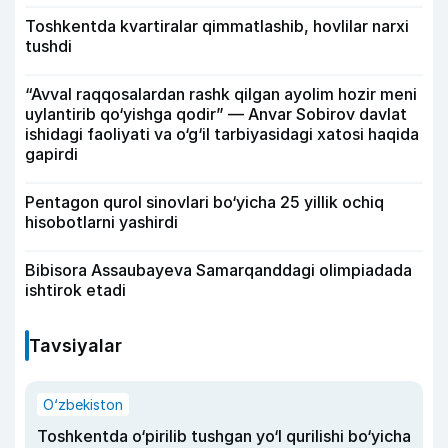
Toshkentda kvartiralar qimmatlashib, hovlilar narxi
tushdi
“Avval raqqosalardan rashk qilgan ayolim hozir meni
uylantirib qo‘yishga qodir” — Anvar Sobirov davlat
ishidagi faoliyati va o‘g‘il tarbiyasidagi xatosi haqida
gapirdi
Pentagon qurol sinovlari bo‘yicha 25 yillik ochiq
hisobotlarni yashirdi
Bibisora Assaubayeva Samarqanddagi olimpiadada
ishtirok etadi
Tavsiyalar
O‘zbekiston
Toshkentda o‘pirilib tushgan yo‘l qurilishi bo‘yicha