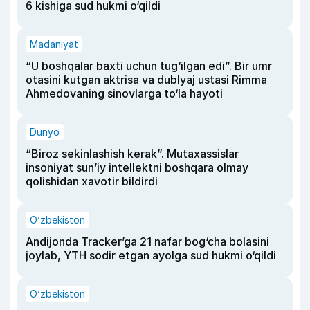
6 kishiga sud hukmi o‘qildi
Madaniyat
“U boshqalar baxti uchun tug‘ilgan edi”. Bir umr
otasini kutgan aktrisa va dublyaj ustasi Rimma
Ahmedovaning sinovlarga to‘la hayoti
Dunyo
“Biroz sekinlashish kerak”. Mutaxassislar
insoniyat sun’iy intellektni boshqara olmay
qolishidan xavotir bildirdi
O‘zbekiston
Andijonda Tracker’ga 21 nafar bog‘cha bolasini
joylab, YTH sodir etgan ayolga sud hukmi o‘qildi
O‘zbekiston