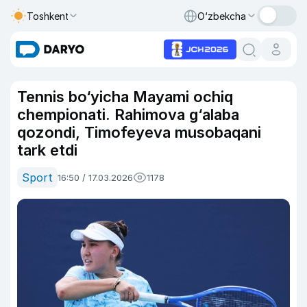
Toshkent
O‘zbekcha
Tennis bo‘yicha Mayami ochiq
chempionati. Rahimova g‘alaba
qozondi, Timofeyeva musobaqani
tark etdi
Sport
16:50 / 17.03.2026
1178