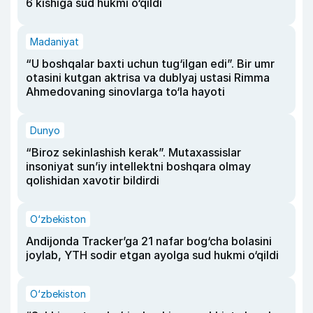
6 kishiga sud hukmi o‘qildi
Madaniyat
“U boshqalar baxti uchun tug‘ilgan edi”. Bir umr
otasini kutgan aktrisa va dublyaj ustasi Rimma
Ahmedovaning sinovlarga to‘la hayoti
Dunyo
“Biroz sekinlashish kerak”. Mutaxassislar
insoniyat sun’iy intellektni boshqara olmay
qolishidan xavotir bildirdi
O‘zbekiston
Andijonda Tracker’ga 21 nafar bog‘cha bolasini
joylab, YTH sodir etgan ayolga sud hukmi o‘qildi
O‘zbekiston