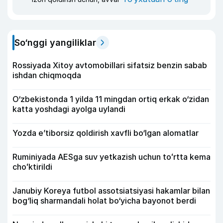
So‘nggi yangiliklar
Rossiyada Xitoy avtomobillari sifatsiz benzin sabab
ishdan chiqmoqda
O‘zbekistonda 1 yilda 11 mingdan ortiq erkak o‘zidan
katta yoshdagi ayolga uylandi
Yozda e’tiborsiz qoldirish xavfli bo‘lgan alomatlar
Ruminiyada AESga suv yetkazish uchun toʻrtta kema
choʻktirildi
Janubiy Koreya futbol assotsiatsiyasi hakamlar bilan
bog‘liq sharmandali holat bo‘yicha bayonot berdi