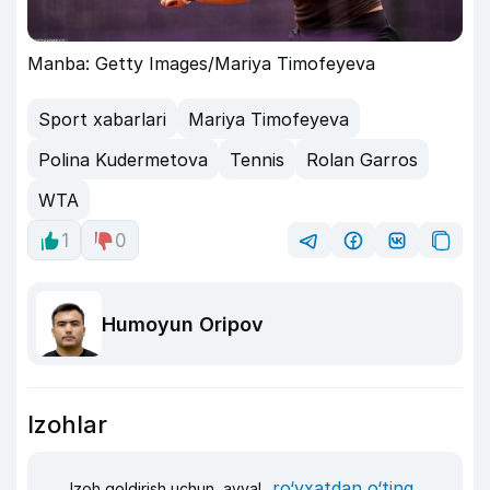
Manba: Getty Images/Mariya Timofeyeva
Sport xabarlari
Mariya Timofeyeva
Polina Kudermetova
Tennis
Rolan Garros
WTA
1
0
Humoyun Oripov
Izohlar
ro‘yxatdan o‘ting
Izoh qoldirish uchun, avval