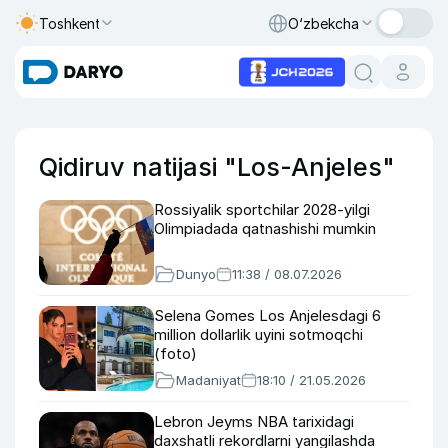
Toshkent
O‘zbekcha
Qidiruv natijasi "Los-Anjeles"
Rossiyalik sportchilar 2028-yilgi
Olimpiadada qatnashishi mumkin
Dunyo
11:38 / 08.07.2026
Selena Gomes Los Anjelesdagi 6
million dollarlik uyini sotmoqchi
(foto)
Madaniyat
18:10 / 21.05.2026
Lebron Jeyms NBA tarixidagi
daxshatli rekordlarni yangilashda