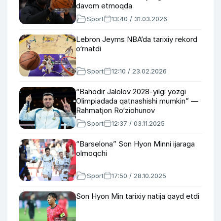
davom etmoqda
Sport
13:40 / 31.03.2026
Lebron Jeyms NBA’da tarixiy rekord
o‘rnatdi
Sport
12:10 / 23.02.2026
“Bahodir Jalolov 2028-yilgi yozgi
Olimpiadada qatnashishi mumkin” —
Rahmatjon Ro‘ziohunov
Sport
12:37 / 03.11.2025
“Barselona” Son Hyon Minni ijaraga
olmoqchi
Sport
17:50 / 28.10.2025
Son Hyon Min tarixiy natija qayd etdi