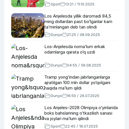
Sport
13:21 / 11.10.2025
Los Anjelesda yillik daromadi 84,5
ming dollardan past bo‘lganlar kam
ta’minlangan deb tan olindi
Dunyo
21:25 / 08.09.2025
Los-Anjelesda noma’lum erkak
odamlarga qarata o‘q uzdi
Dunyo
04:55 / 06.08.2025
Tramp yong‘indan jabrlanganlarga
ajratilgan 100 mln dollar yo‘qolgani
haqida ma’lum qildi
Dunyo
16:50 / 26.07.2025
Los Anjeles–2028 Olimpiya o‘yinlarida
boks bahslarining o‘tkazilish sanasi
va joylari ma’lum qilindi
Sport
22:45 / 18.07.2025