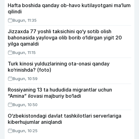
Hafta boshida qanday ob-havo kutilayotgani ma’lum
qilindi
Bugun, 11:35
Jizzaxda 77 yoshli taksichini qo‘y sotib olish
bahonasida yaylovga olib borib o‘ldirgan yigit 20
yilga qamaldi
Bugun, 11:15
Turk kinosi yulduzlarining ota-onasi qanday
ko‘rinishda? (foto)
Bugun, 10:59
Rossiyaning 13 ta hududida migrantlar uchun
“Amina” ilovasi majburiy bo‘ladi
Bugun, 10:50
O‘zbekistondagi davlat tashkilotlari serverlariga
kiberhujumlar aniqlandi
Bugun, 10:25