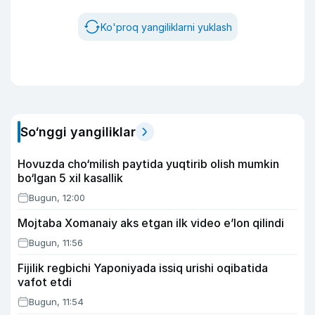
Ko'proq yangiliklarni yuklash
So‘nggi yangiliklar
Hovuzda cho‘milish paytida yuqtirib olish mumkin
bo‘lgan 5 xil kasallik
Bugun, 12:00
Mojtaba Xomanaiy aks etgan ilk video e’lon qilindi
Bugun, 11:56
Fijilik regbichi Yaponiyada issiq urishi oqibatida
vafot etdi
Bugun, 11:54