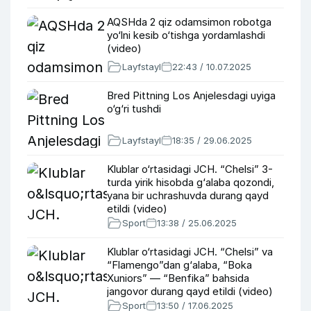
AQSHda 2 qiz odamsimon robotga
yo‘lni kesib o‘tishga yordamlashdi
(video)
Layfstayl
22:43 / 10.07.2025
Bred Pittning Los Anjelesdagi uyiga
o‘g‘ri tushdi
Layfstayl
18:35 / 29.06.2025
Klublar o‘rtasidagi JCH. “Chelsi” 3-
turda yirik hisobda g‘alaba qozondi,
yana bir uchrashuvda durang qayd
etildi (video)
Sport
13:38 / 25.06.2025
Klublar o‘rtasidagi JCH. “Chelsi” va
“Flamengo”dan g‘alaba, “Boka
Xuniors” — “Benfika” bahsida
jangovor durang qayd etildi (video)
Sport
13:50 / 17.06.2025