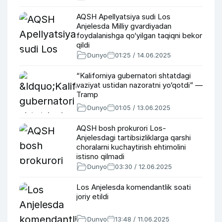
AQSH Apellyatsiya sudi Los
Anjelesda Milliy gvardiyadan
foydalanishga qo‘yilgan taqiqni bekor
qildi
Dunyo
01:25 / 14.06.2025
“Kaliforniya gubernatori shtatdagi
vaziyat ustidan nazoratni yo‘qotdi” —
Tramp
Dunyo
01:05 / 13.06.2025
AQSH bosh prokurori Los-
Anjelesdagi tartibsizliklarga qarshi
choralarni kuchaytirish ehtimolini
istisno qilmadi
Dunyo
03:30 / 12.06.2025
Los Anjelesda komendantlik soati
joriy etildi
Dunyo
13:48 / 11.06.2025