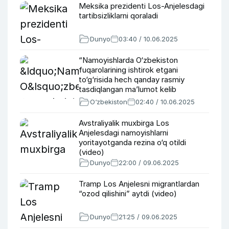
Meksika prezidenti Los-Anjelesdagi
tartibsizliklarni qoraladi
Dunyo
03:40 / 10.06.2025
“Namoyishlarda O‘zbekiston
fuqarolarining ishtirok etgani
to‘g‘risida hech qanday rasmiy
tasdiqlangan maʼlumot kelib
tushmadi” – TIV
O‘zbekiston
02:40 / 10.06.2025
Avstraliyalik muxbirga Los
Anjelesdagi namoyishlarni
yoritayotganda rezina o‘q otildi
(video)
Dunyo
22:00 / 09.06.2025
Tramp Los Anjelesni migrantlardan
“ozod qilishini” aytdi (video)
Dunyo
21:25 / 09.06.2025