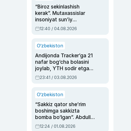
“Biroz sekinlashish
kerak”. Mutaxassislar
insoniyat sun’iy
intellektni boshqara
12:40 / 04.08.2026
olmay qolishidan xavotir
bildirdi
O‘zbekiston
Andijonda Tracker’ga 21
nafar bog‘cha bolasini
joylab, YTH sodir etgan
ayolga sud hukmi o‘qildi
23:41 / 03.08.2026
O‘zbekiston
“Sakkiz qator she’rim
boshimga sakkizta
bomba bo‘lgan”. Abdulla
Oripovni siyosiy
12:24 / 01.08.2026
ayblovlardan asrab