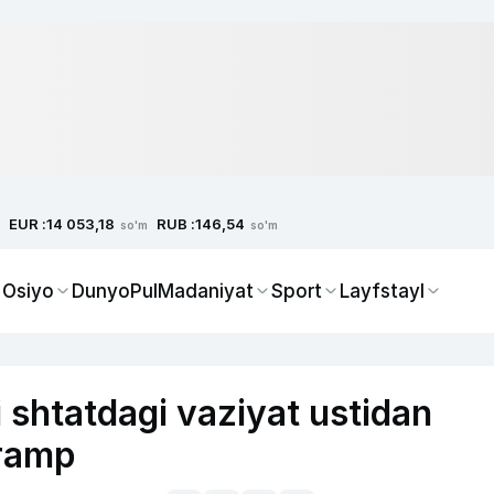
EUR :
RUB :
14 053,18
146,54
so'm
so'm
 Osiyo
Dunyo
Pul
Madaniyat
Sport
Layfstayl
 shtatdagi vaziyat ustidan
Tramp