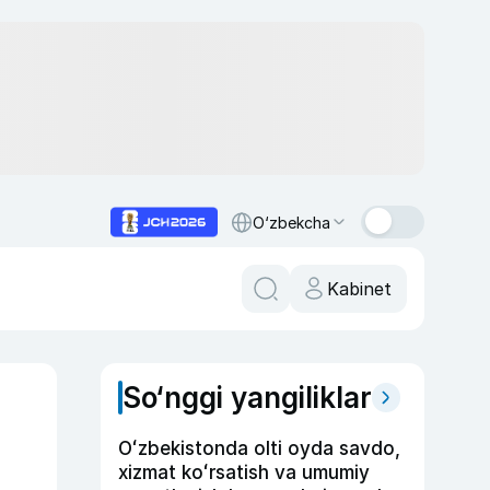
O‘zbekcha
Kabinet
So‘nggi yangiliklar
Oʻzbekistonda olti oyda savdo,
xizmat koʻrsatish va umumiy