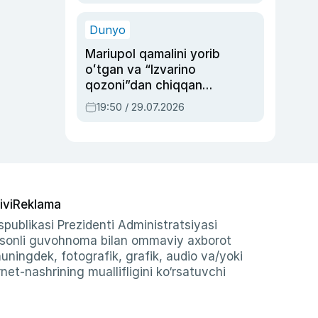
qolgan voqea
Dunyo
Mariupol qamalini yorib
oʻtgan va “Izvarino
qozoni”dan chiqqan
qahramon — Ukraina
19:50 / 29.07.2026
armiyasi bosh
qoʻmondoni Drapatiy
haqida
ivi
Reklama
publikasi Prezidenti Administratsiyasi
-sonli guvohnoma bilan ommaviy axborot
shuningdek, fotografik, grafik, audio va/yoki
et-nashrining muallifligini ko‘rsatuvchi