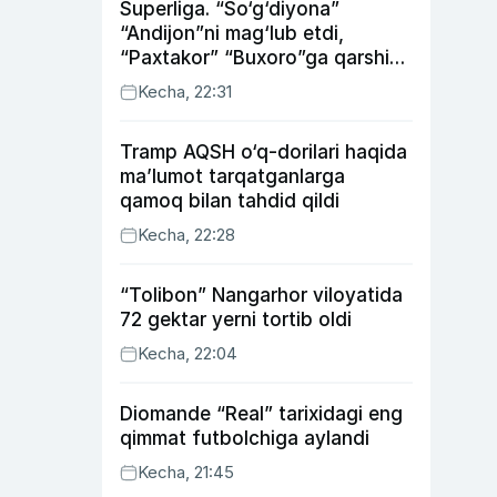
Superliga. “So‘g‘diyona”
“Andijon”ni mag‘lub etdi,
“Paxtakor” “Buxoro”ga qarshi
bahsda g‘alabani qo‘ldan
Kecha, 22:31
chiqardi
Tramp AQSH o‘q-dorilari haqida
ma’lumot tarqatganlarga
qamoq bilan tahdid qildi
Kecha, 22:28
“Tolibon” Nangarhor viloyatida
72 gektar yerni tortib oldi
Kecha, 22:04
Diomande “Real” tarixidagi eng
qimmat futbolchiga aylandi
Kecha, 21:45