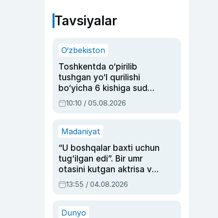
Tavsiyalar
O‘zbekiston
Toshkentda o‘pirilib
tushgan yo‘l qurilishi
bo‘yicha 6 kishiga sud
hukmi o‘qildi
10:10 / 05.08.2026
Madaniyat
“U boshqalar baxti uchun
tug‘ilgan edi”. Bir umr
otasini kutgan aktrisa va
dublyaj ustasi Rimma
13:55 / 04.08.2026
Ahmedovaning
sinovlarga to‘la hayoti
Dunyo