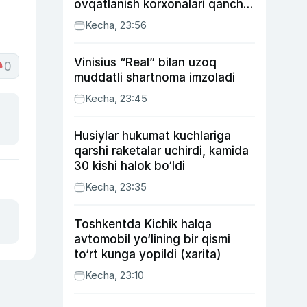
ovqatlanish korxonalari qancha
soliq toʻlagani ochiqlandi
Kecha, 23:56
Vinisius “Real” bilan uzoq
0
muddatli shartnoma imzoladi
Kecha, 23:45
Husiylar hukumat kuchlariga
qarshi raketalar uchirdi, kamida
30 kishi halok bo‘ldi
Kecha, 23:35
Toshkentda Kichik halqa
avtomobil yo‘lining bir qismi
to‘rt kunga yopildi (xarita)
Kecha, 23:10