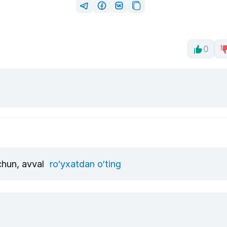
0
uchun, avval
ro‘yxatdan o‘ting