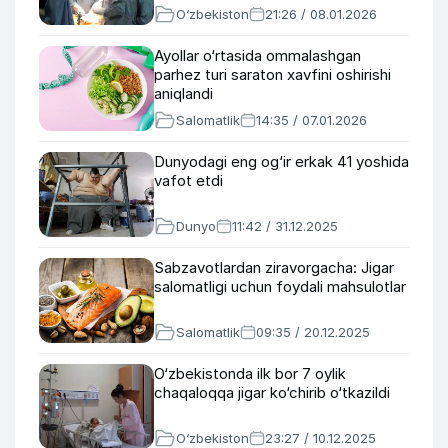
O‘zbekiston
21:26 / 08.01.2026
Ayollar o‘rtasida ommalashgan
parhez turi saraton xavfini oshirishi
aniqlandi
Salomatlik
14:35 / 07.01.2026
Dunyodagi eng og‘ir erkak 41 yoshida
vafot etdi
Dunyo
11:42 / 31.12.2025
Sabzavotlardan ziravorgacha: Jigar
salomatligi uchun foydali mahsulotlar
Salomatlik
09:35 / 20.12.2025
O‘zbekistonda ilk bor 7 oylik
chaqaloqqa jigar ko‘chirib o‘tkazildi
O‘zbekiston
23:27 / 10.12.2025