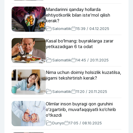
Mandarinni qanday hollarda
ehtiyotkorlik bilan iste’mol qilish
kerak?
Salomatlik
15:39 / 04.12.2025
Kasal bo‘lmang: buyraklarga zarar
yetkazadigan 6 ta odat
Salomatlik
14:45 / 20.11.2025
Nima uchun doimiy holsizlik kuzatilsa,
jigarni tekshirtirish kerak?
Salomatlik
11:20 / 20.11.2025
Olimlar inson buyragi qon guruhini
o‘zgartirib, muvafaqqiyatli ko‘chirib
o‘tkazdi
Dunyo
17:05 / 08.10.2025