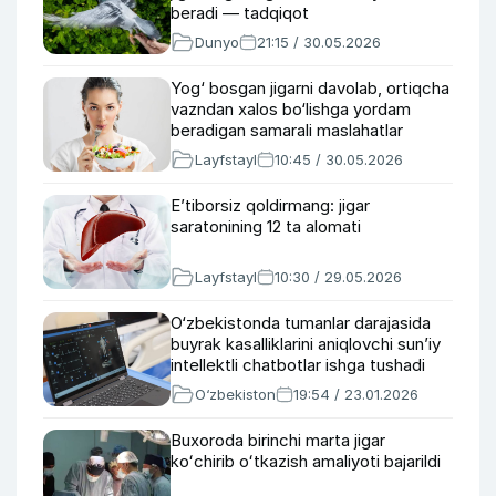
beradi — tadqiqot
Dunyo
21:15 / 30.05.2026
Yog‘ bosgan jigarni davolab, ortiqcha
vazndan xalos bo‘lishga yordam
beradigan samarali maslahatlar
Layfstayl
10:45 / 30.05.2026
E’tiborsiz qoldirmang: jigar
saratonining 12 ta alomati
Layfstayl
10:30 / 29.05.2026
O‘zbekistonda tumanlar darajasida
buyrak kasalliklarini aniqlovchi sun’iy
intellektli chatbotlar ishga tushadi
O‘zbekiston
19:54 / 23.01.2026
Buxoroda birinchi marta jigar
koʻchirib oʻtkazish amaliyoti bajarildi