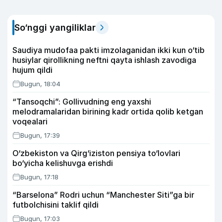
So‘nggi yangiliklar
Saudiya mudofaa pakti imzolaganidan ikki kun o‘tib
husiylar qirollikning neftni qayta ishlash zavodiga
hujum qildi
Bugun, 18:04
“Tansoqchi”: Gollivudning eng yaxshi
melodramalaridan birining kadr ortida qolib ketgan
voqealari
Bugun, 17:39
O‘zbekiston va Qirg‘iziston pensiya to‘lovlari
bo‘yicha kelishuvga erishdi
Bugun, 17:18
“Barselona” Rodri uchun “Manchester Siti”ga bir
futbolchisini taklif qildi
Bugun, 17:03