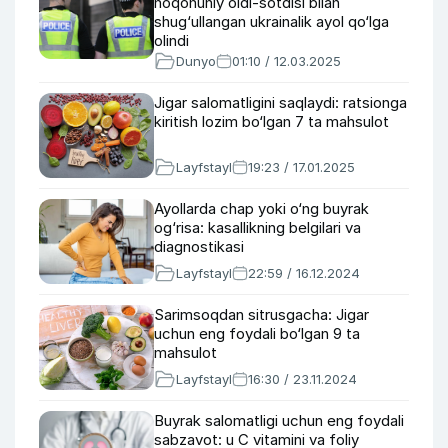
noqonuniy oldi-sotdisi bilan
shug‘ullangan ukrainalik ayol qo‘lga
olindi
Dunyo
01:10 / 12.03.2025
Jigar salomatligini saqlaydi: ratsionga
kiritish lozim bo‘lgan 7 ta mahsulot
Layfstayl
19:23 / 17.01.2025
Ayollarda chap yoki o‘ng buyrak
og‘risa: kasallikning belgilari va
diagnostikasi
Layfstayl
22:59 / 16.12.2024
Sarimsoqdan sitrusgacha: Jigar
uchun eng foydali bo‘lgan 9 ta
mahsulot
Layfstayl
16:30 / 23.11.2024
Buyrak salomatligi uchun eng foydali
sabzavot: u C vitamini va foliy