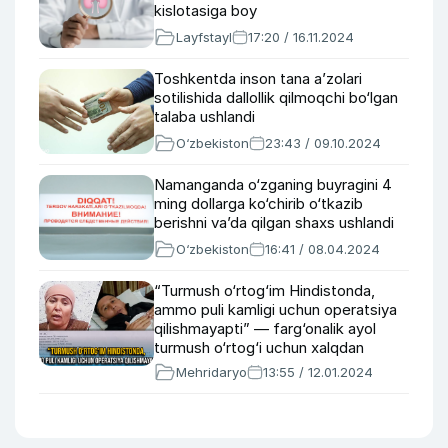
kislotasiga boy
Layfstayl
17:20 / 16.11.2024
Toshkentda inson tana a’zolari
sotilishida dallollik qilmoqchi bo‘lgan
talaba ushlandi
O‘zbekiston
23:43 / 09.10.2024
Namanganda o‘zganing buyragini 4
ming dollarga ko‘chirib o‘tkazib
berishni va’da qilgan shaxs ushlandi
O‘zbekiston
16:41 / 08.04.2024
“Turmush o‘rtog‘im Hindistonda,
ammo puli kamligi uchun operatsiya
qilishmayapti” — farg‘onalik ayol
turmush o‘rtog‘i uchun xalqdan
yordam so‘rayapti (video)
Mehridaryo
13:55 / 12.01.2024