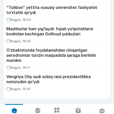
“Tolibon” yettita xususiy universitet faoliyatini
to‘xtatib qo‘ydi
Bugun, 16:54
Mashhurlar ham yig‘laydi: fojiali yo‘qotishlarni
boshidan kechirgan Gollivud yulduzlari
Bugun, 16:35
O‘zbekistonda foydalanishdan chiqarilgan
aerodromlar turizm maqsadida ijaraga berilishi
mumkin
Bugun, 16:17
Vengriya Oliy sudi sobiq raisi prezidentlikka
nomzodini qoʻydi
Bugun, 15:41