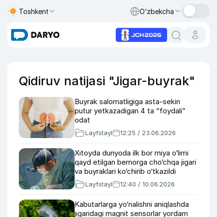
Toshkent
O‘zbekcha
Qidiruv natijasi "Jigar-buyrak"
Buyrak salomatligiga asta-sekin
putur yetkazadigan 4 ta “foydali”
odat
Layfstayl
12:25 / 23.06.2026
Xitoyda dunyoda ilk bor miya o‘limi
qayd etilgan bemorga cho‘chqa jigari
va buyraklari ko‘chirib o‘tkazildi
Layfstayl
12:40 / 10.06.2026
Kabutarlarga yo‘nalishni aniqlashda
jigaridagi magnit sensorlar yordam