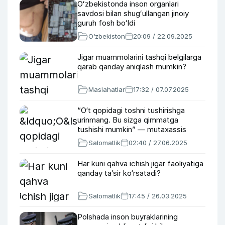
Oʻzbekistonda inson organlari
savdosi bilan shugʻullangan jinoiy
guruh fosh boʻldi
O‘zbekiston
20:09 / 22.09.2025
Jigar muammolarini tashqi belgilarga
qarab qanday aniqlash mumkin?
Maslahatlar
17:32 / 07.07.2025
“O‘t qopidagi toshni tushirishga
urinmang. Bu sizga qimmatga
tushishi mumkin” — mutaxassis
Salomatlik
02:40 / 27.06.2025
Har kuni qahva ichish jigar faoliyatiga
qanday ta’sir ko‘rsatadi?
Salomatlik
17:45 / 26.03.2025
Polshada inson buyraklarining