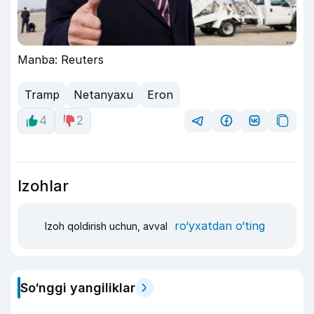
Manba: Reuters
Tramp
Netanyaxu
Eron
4
2
Izohlar
ro‘yxatdan o‘ting
Izoh qoldirish uchun, avval
So‘nggi yangiliklar