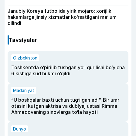
Janubiy Koreya futbolida yirik mojaro: xorijlik
hakamlarga jinsiy xizmatlar ko‘rsatilgani ma’lum
qilindi
Tavsiyalar
O‘zbekiston
Toshkentda o‘pirilib tushgan yo‘l qurilishi bo‘yicha
6 kishiga sud hukmi o‘qildi
Madaniyat
“U boshqalar baxti uchun tug‘ilgan edi”. Bir umr
otasini kutgan aktrisa va dublyaj ustasi Rimma
Ahmedovaning sinovlarga to‘la hayoti
Dunyo