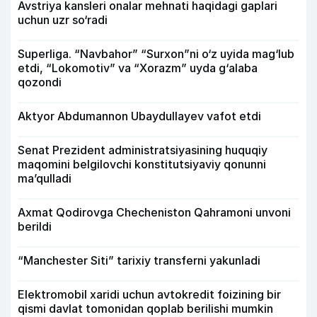
Avstriya kansleri onalar mehnati haqidagi gaplari
uchun uzr so‘radi
Superliga. “Navbahor” “Surxon”ni o‘z uyida mag‘lub
etdi, “Lokomotiv” va “Xorazm” uyda g‘alaba
qozondi
Aktyor Abdu­mannon Ubaydullayev vafot etdi
Senat Prezident administratsiyasining huquqiy
maqomini belgilovchi konstitutsiyaviy qonunni
ma’qulladi
Axmat Qodirovga Checheniston Qahramoni unvoni
berildi
“Manchester Siti” tarixiy transferni yakunladi
Elektromobil xaridi uchun avtokredit foizining bir
qismi davlat tomonidan qoplab berilishi mumkin