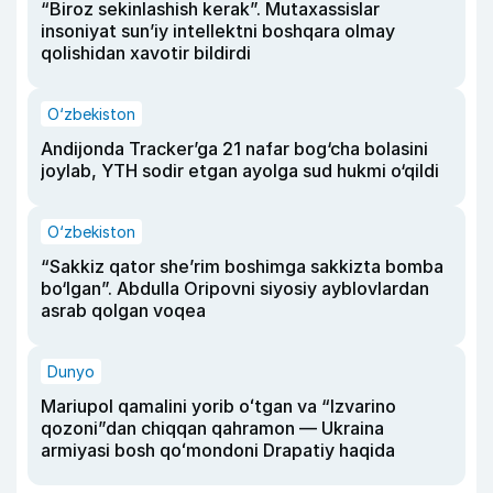
“Biroz sekinlashish kerak”. Mutaxassislar
insoniyat sun’iy intellektni boshqara olmay
qolishidan xavotir bildirdi
O‘zbekiston
Andijonda Tracker’ga 21 nafar bog‘cha bolasini
joylab, YTH sodir etgan ayolga sud hukmi o‘qildi
O‘zbekiston
“Sakkiz qator she’rim boshimga sakkizta bomba
bo‘lgan”. Abdulla Oripovni siyosiy ayblovlardan
asrab qolgan voqea
Dunyo
Mariupol qamalini yorib oʻtgan va “Izvarino
qozoni”dan chiqqan qahramon — Ukraina
armiyasi bosh qoʻmondoni Drapatiy haqida