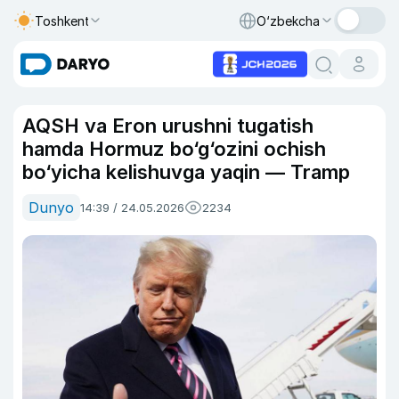
Toshkent
O‘zbekcha
AQSH va Eron urushni tugatish
hamda Hormuz bo‘g‘ozini ochish
bo‘yicha kelishuvga yaqin — Tramp
Dunyo
14:39 / 24.05.2026
2234