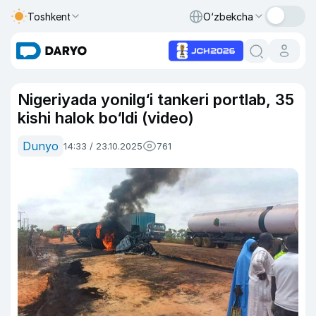
Toshkent
O‘zbekcha
Nigeriyada yonilg‘i tankeri portlab, 35
kishi halok bo‘ldi (video)
Dunyo
14:33 / 23.10.2025
761