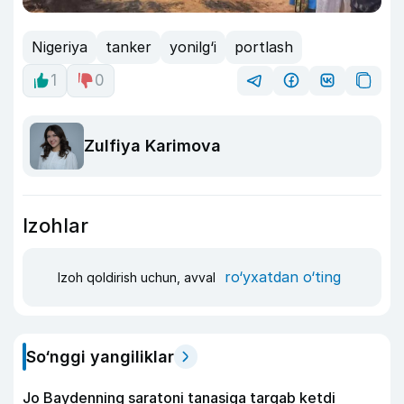
Nigeriya
tanker
yonilg‘i
portlash
1
0
Zulfiya Karimova
Izohlar
ro‘yxatdan o‘ting
Izoh qoldirish uchun, avval
So‘nggi yangiliklar
Jo Baydenning saratoni tanasiga tarqab ketdi