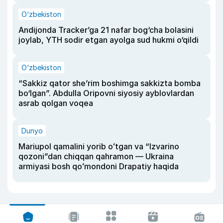
O‘zbekiston
Andijonda Tracker’ga 21 nafar bog‘cha bolasini
joylab, YTH sodir etgan ayolga sud hukmi o‘qildi
O‘zbekiston
“Sakkiz qator she’rim boshimga sakkizta bomba
bo‘lgan”. Abdulla Oripovni siyosiy ayblovlardan
asrab qolgan voqea
Dunyo
Mariupol qamalini yorib oʻtgan va “Izvarino
qozoni”dan chiqqan qahramon — Ukraina
armiyasi bosh qoʻmondoni Drapatiy haqida