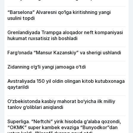
“Barselona” Alvaresni qo‘lga kiritishning yangi
usulini topdi
Grenlandiyada Trampga aloqador neft kompaniyasi
hukumat ruxsatisiz ish boshladi
Farg‘onada “Mansur Kazanskiy” va sherigi ushlandi
Zidanning o‘g‘li yangi jamoaga o‘tdi
Avstraliyada 150 yil oldin olingan kitob kutubxonaga
qaytarildi
O‘zbekistonda kasbiy mahorat bo‘yicha ilk milliy
tanlov g‘oliblari aniqlandi
Superliga. “Neftchi” yirik hisobda g‘alaba qozondi,
“OKMK” super kambek evaziga “Bunyodkor”dan