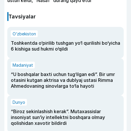
ustun keldi, “Nasaf” durang qayd etdi
Tavsiyalar
O‘zbekiston
Toshkentda o‘pirilib tushgan yo‘l qurilishi bo‘yicha
6 kishiga sud hukmi o‘qildi
Madaniyat
“U boshqalar baxti uchun tug‘ilgan edi”. Bir umr
otasini kutgan aktrisa va dublyaj ustasi Rimma
Ahmedovaning sinovlarga to‘la hayoti
Dunyo
“Biroz sekinlashish kerak”. Mutaxassislar
insoniyat sun’iy intellektni boshqara olmay
qolishidan xavotir bildirdi