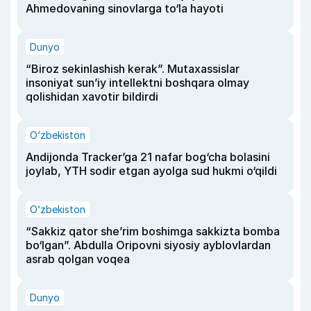
Ahmedovaning sinovlarga to‘la hayoti
Dunyo
“Biroz sekinlashish kerak”. Mutaxassislar
insoniyat sun’iy intellektni boshqara olmay
qolishidan xavotir bildirdi
O‘zbekiston
Andijonda Tracker’ga 21 nafar bog‘cha bolasini
joylab, YTH sodir etgan ayolga sud hukmi o‘qildi
O‘zbekiston
“Sakkiz qator she’rim boshimga sakkizta bomba
bo‘lgan”. Abdulla Oripovni siyosiy ayblovlardan
asrab qolgan voqea
Dunyo