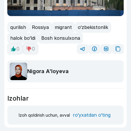
qurilish
Rossiya
migrant
o‘zbekistonlik
halok bo‘ldi
Bosh konsulxona
0
0
Nigora A'loyeva
Izohlar
ro‘yxatdan o‘ting
Izoh qoldirish uchun, avval