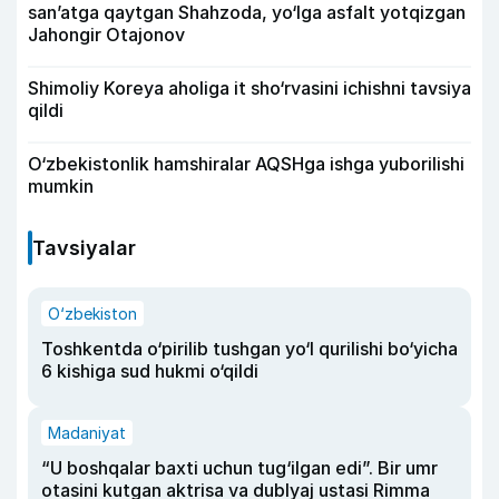
san’atga qaytgan Shahzoda, yo‘lga asfalt yotqizgan
Jahongir Otajonov
Shimoliy Koreya aholiga it sho‘rvasini ichishni tavsiya
qildi
O‘zbekistonlik hamshiralar AQSHga ishga yuborilishi
mumkin
Tavsiyalar
O‘zbekiston
Toshkentda o‘pirilib tushgan yo‘l qurilishi bo‘yicha
6 kishiga sud hukmi o‘qildi
Madaniyat
“U boshqalar baxti uchun tug‘ilgan edi”. Bir umr
otasini kutgan aktrisa va dublyaj ustasi Rimma