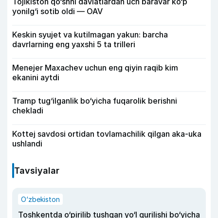
Tojikiston qo‘shni davlatlardan uch baravar ko‘p
yonilg‘i sotib oldi — OAV
Keskin syujet va kutilmagan yakun: barcha
davrlarning eng yaxshi 5 ta trilleri
Menejer Maxachev uchun eng qiyin raqib kim
ekanini aytdi
Tramp tug‘ilganlik bo‘yicha fuqarolik berishni
chekladi
Kottej savdosi ortidan tovlamachilik qilgan aka-uka
ushlandi
Tavsiyalar
O‘zbekiston
Toshkentda o‘pirilib tushgan yo‘l qurilishi bo‘yicha