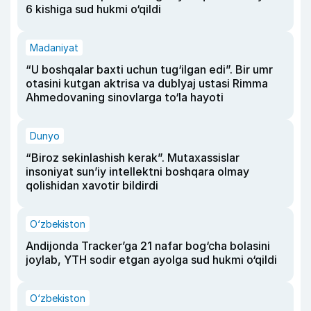
6 kishiga sud hukmi o‘qildi
Madaniyat
“U boshqalar baxti uchun tug‘ilgan edi”. Bir umr
otasini kutgan aktrisa va dublyaj ustasi Rimma
Ahmedovaning sinovlarga to‘la hayoti
Dunyo
“Biroz sekinlashish kerak”. Mutaxassislar
insoniyat sun’iy intellektni boshqara olmay
qolishidan xavotir bildirdi
O‘zbekiston
Andijonda Tracker’ga 21 nafar bog‘cha bolasini
joylab, YTH sodir etgan ayolga sud hukmi o‘qildi
O‘zbekiston