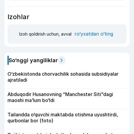
Izohlar
ro‘yxatdan o‘ting
Izoh qoldirish uchun, avval
So‘nggi yangiliklar
O‘zbekistonda chorvachilik sohasida subsidiyalar
ajratiladi
Abduqodir Husanovning “Manchester Siti”dagi
maoshi ma’lum bo‘ldi
Tailandda o‘quvchi maktabda otishma uyushtirdi,
qurbonlar bor (foto)