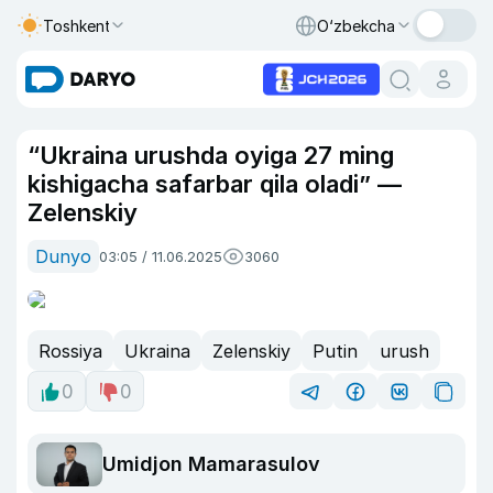
Toshkent
O‘zbekcha
“Ukraina urushda oyiga 27 ming
kishigacha safarbar qila oladi” —
Zelenskiy
Dunyo
03:05 / 11.06.2025
3060
Rossiya
Ukraina
Zelenskiy
Putin
urush
0
0
Umidjon Mamarasulov