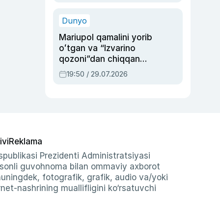
qolgan voqea
Dunyo
Mariupol qamalini yorib
oʻtgan va “Izvarino
qozoni”dan chiqqan
qahramon — Ukraina
19:50 / 29.07.2026
armiyasi bosh
qoʻmondoni Drapatiy
haqida
ivi
Reklama
publikasi Prezidenti Administratsiyasi
-sonli guvohnoma bilan ommaviy axborot
shuningdek, fotografik, grafik, audio va/yoki
et-nashrining muallifligini ko‘rsatuvchi