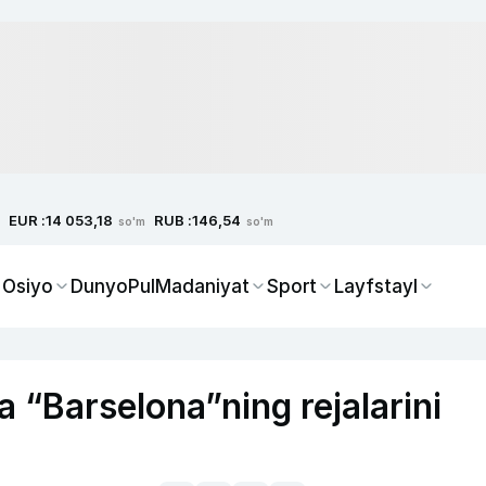
EUR :
RUB :
14 053,18
146,54
so'm
so'm
 Osiyo
Dunyo
Pul
Madaniyat
Sport
Layfstayl
 “Barselona”ning rejalarini