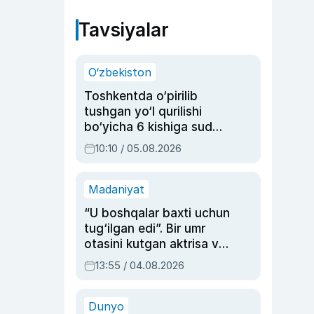
Tavsiyalar
O‘zbekiston
Toshkentda o‘pirilib
tushgan yo‘l qurilishi
bo‘yicha 6 kishiga sud
hukmi o‘qildi
10:10 / 05.08.2026
Madaniyat
“U boshqalar baxti uchun
tug‘ilgan edi”. Bir umr
otasini kutgan aktrisa va
dublyaj ustasi Rimma
13:55 / 04.08.2026
Ahmedovaning
sinovlarga to‘la hayoti
Dunyo