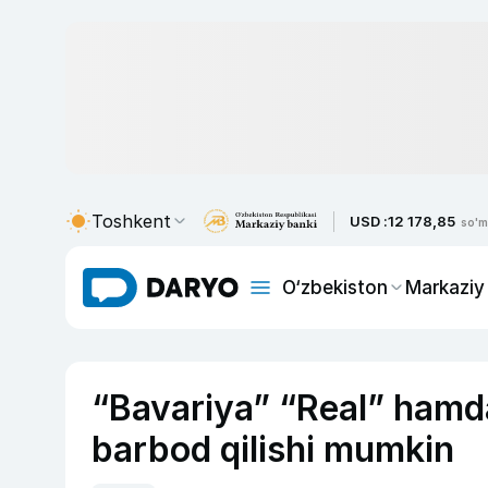
Toshkent
USD :
12 178,85
so'm
O‘zbekiston
Markaziy
“Bavariya” “Real” hamda
barbod qilishi mumkin