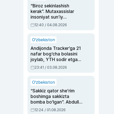
“Biroz sekinlashish
kerak”. Mutaxassislar
insoniyat sun’iy
intellektni boshqara
12:40 / 04.08.2026
olmay qolishidan xavotir
bildirdi
O‘zbekiston
Andijonda Tracker’ga 21
nafar bog‘cha bolasini
joylab, YTH sodir etgan
ayolga sud hukmi o‘qildi
23:41 / 03.08.2026
O‘zbekiston
“Sakkiz qator she’rim
boshimga sakkizta
bomba bo‘lgan”. Abdulla
Oripovni siyosiy
12:24 / 01.08.2026
ayblovlardan asrab