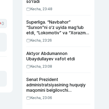
so‘radi
Kecha, 23:48
Superliga. “Navbahor”
0
“Surxon”ni o‘z uyida mag‘lub
etdi, “Lokomotiv” va “Xorazm”
uyda g‘alaba qozondi
Kecha, 23:26
Aktyor Abdu­mannon
Ubaydullayev vafot etdi
Kecha, 23:08
Senat Prezident
administratsiyasining huquqiy
maqomini belgilovchi
konstitutsiyaviy qonunni
Kecha, 23:06
ma’qulladi