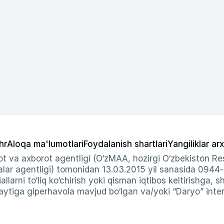
hr
Aloqa ma'lumotlari
Foydalanish shartlari
Yangiliklar arx
t va axborot agentligi (O‘zMAA, hozirgi O‘zbekiston Res
ar agentligi) tomonidan 13.03.2015 yil sanasida 0944
allarni to‘liq ko‘chirish yoki qisman iqtibos keltirishga, 
ytiga giperhavola mavjud bo‘lgan va/yoki “Daryo” intern