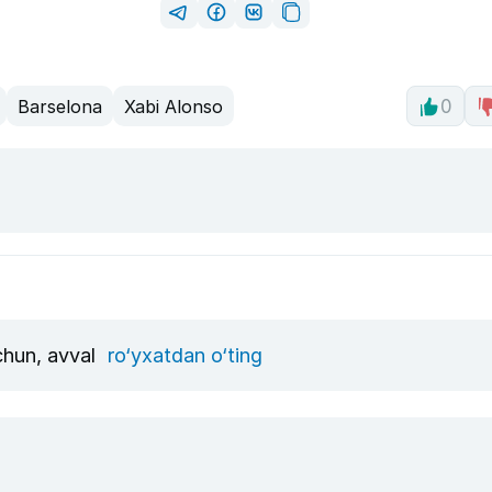
Barselona
Xabi Alonso
0
uchun, avval
ro‘yxatdan o‘ting