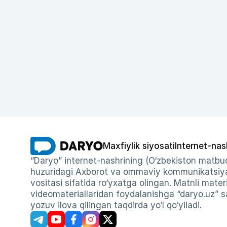
Maxfiylik siyosati
Internet-nas
“Daryo” internet-nashrining (O‘zbekiston matbuo
huzuridagi Axborot va ommaviy kommunikatsiyal
vositasi sifatida ro‘yxatga olingan. Matnli materi
videomateriallaridan foydalanishga “daryo.uz” sa
yozuv ilova qilingan taqdirda yo‘l qo‘yiladi.