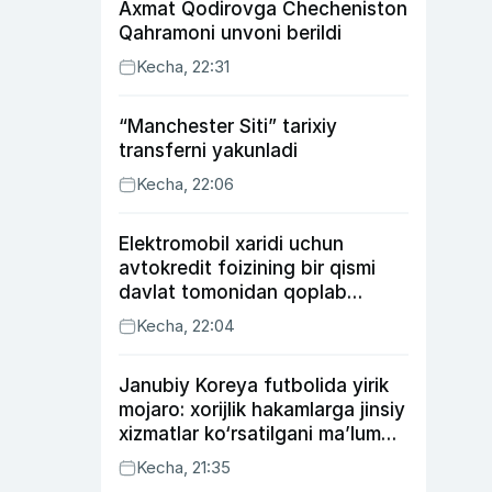
Axmat Qodirovga Checheniston
Qahramoni unvoni berildi
Kecha, 22:31
“Manchester Siti” tarixiy
transferni yakunladi
Kecha, 22:06
Elektromobil xaridi uchun
avtokredit foizining bir qismi
davlat tomonidan qoplab
berilishi mumkin
Kecha, 22:04
Janubiy Koreya futbolida yirik
mojaro: xorijlik hakamlarga jinsiy
xizmatlar ko‘rsatilgani ma’lum
qilindi
Kecha, 21:35