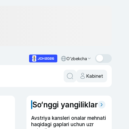
O‘zbekcha
Kabinet
So‘nggi yangiliklar
Avstriya kansleri onalar mehnati
haqidagi gaplari uchun uzr