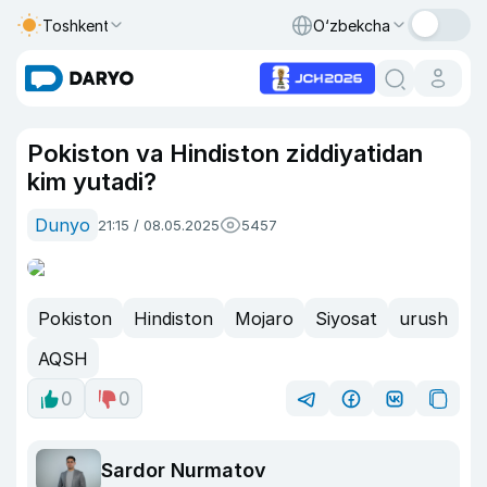
Toshkent
O‘zbekcha
Pokiston va Hindiston ziddiyatidan
kim yutadi?
Dunyo
21:15 / 08.05.2025
5457
Pokiston
Hindiston
Mojaro
Siyosat
urush
AQSH
0
0
Sardor Nurmatov