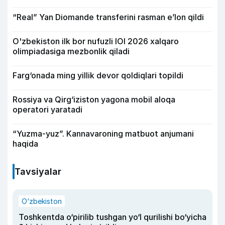
“Real” Yan Diomande transferini rasman e’lon qildi
O'zbekiston ilk bor nufuzli IOI 2026 xalqaro
olimpiadasiga mezbonlik qiladi
Farg‘onada ming yillik devor qoldiqlari topildi
Rossiya va Qirg‘iziston yagona mobil aloqa
operatori yaratadi
“Yuzma-yuz”. Kannavaroning matbuot anjumani
haqida
Tavsiyalar
O‘zbekiston
Toshkentda o‘pirilib tushgan yo‘l qurilishi bo‘yicha