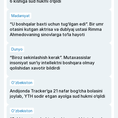
6 kishiga sud hukmi o‘qildi
Madaniyat
“U boshqalar baxti uchun tug‘ilgan edi”. Bir umr
otasini kutgan aktrisa va dublyaj ustasi Rimma
Ahmedovaning sinovlarga to‘la hayoti
Dunyo
“Biroz sekinlashish kerak”. Mutaxassislar
insoniyat sun’iy intellektni boshqara olmay
qolishidan xavotir bildirdi
O‘zbekiston
Andijonda Tracker’ga 21 nafar bog‘cha bolasini
joylab, YTH sodir etgan ayolga sud hukmi o‘qildi
O‘zbekiston