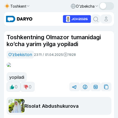
Toshkent
O‘zbekcha
Toshkentning Olmazor tumanidagi
ko‘cha yarim yilga yopiladi
O‘zbekiston
23:11 / 01.04.2025
1928
yopiladi
0
0
Risolat Abdushukurova