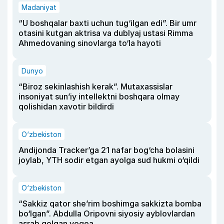
Madaniyat
“U boshqalar baxti uchun tug‘ilgan edi”. Bir umr
otasini kutgan aktrisa va dublyaj ustasi Rimma
Ahmedovaning sinovlarga to‘la hayoti
Dunyo
“Biroz sekinlashish kerak”. Mutaxassislar
insoniyat sun’iy intellektni boshqara olmay
qolishidan xavotir bildirdi
O‘zbekiston
Andijonda Tracker’ga 21 nafar bog‘cha bolasini
joylab, YTH sodir etgan ayolga sud hukmi o‘qildi
O‘zbekiston
“Sakkiz qator she’rim boshimga sakkizta bomba
bo‘lgan”. Abdulla Oripovni siyosiy ayblovlardan
asrab qolgan voqea