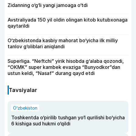
Zidanning o‘g‘li yangi jamoaga o‘tdi
Avstraliyada 150 yil oldin olingan kitob kutubxonaga
qaytarildi
O‘zbekistonda kasbiy mahorat bo‘yicha ilk milliy
tanlov g‘oliblari aniqlandi
Superliga. “Neftchi” yirik hisobda g‘alaba qozondi,
“OKMK” super kambek evaziga “Bunyodkor”dan
ustun keldi, “Nasaf” durang qayd etdi
Tavsiyalar
O‘zbekiston
Toshkentda o‘pirilib tushgan yo‘l qurilishi bo‘yicha
6 kishiga sud hukmi o‘qildi