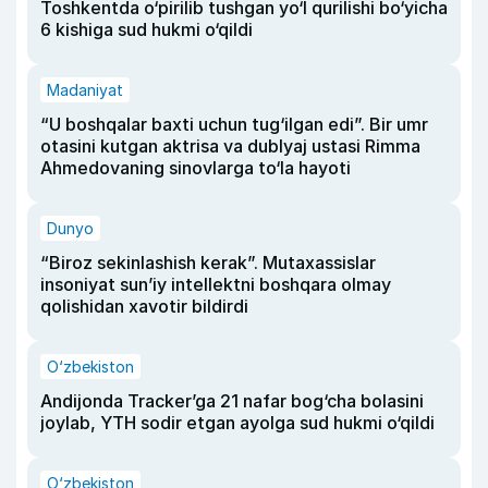
Toshkentda o‘pirilib tushgan yo‘l qurilishi bo‘yicha
6 kishiga sud hukmi o‘qildi
Madaniyat
“U boshqalar baxti uchun tug‘ilgan edi”. Bir umr
otasini kutgan aktrisa va dublyaj ustasi Rimma
Ahmedovaning sinovlarga to‘la hayoti
Dunyo
“Biroz sekinlashish kerak”. Mutaxassislar
insoniyat sun’iy intellektni boshqara olmay
qolishidan xavotir bildirdi
O‘zbekiston
Andijonda Tracker’ga 21 nafar bog‘cha bolasini
joylab, YTH sodir etgan ayolga sud hukmi o‘qildi
O‘zbekiston