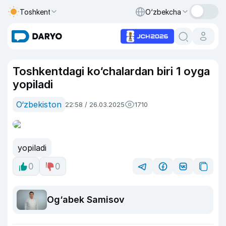
Toshkent
O‘zbekcha
Toshkentdagi ko‘chalardan biri 1 oyga
yopiladi
O‘zbekiston
22:58 / 26.03.2025
1710
yopiladi
0
0
Og‘abek Samisov