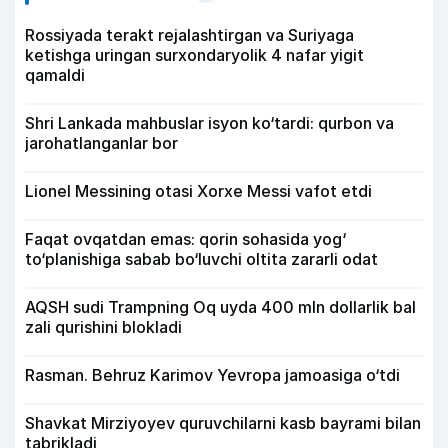
Rossiyada terakt rejalashtirgan va Suriyaga
ketishga uringan surxondaryolik 4 nafar yigit
qamaldi
Shri Lankada mahbuslar isyon ko‘tardi: qurbon va
jarohatlanganlar bor
Lionel Messining otasi Xorxe Messi vafot etdi
Faqat ovqatdan emas: qorin sohasida yog‘
to‘planishiga sabab bo‘luvchi oltita zararli odat
AQSH sudi Trampning Oq uyda 400 mln dollarlik bal
zali qurishini blokladi
Rasman. Behruz Karimov Yevropa jamoasiga o‘tdi
Shavkat Mirziyoyev quruvchilarni kasb bayrami bilan
tabrikladi