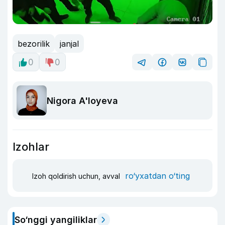
bezorilik
janjal
0
0
Nigora A'loyeva
Izohlar
ro‘yxatdan o‘ting
Izoh qoldirish uchun, avval
So‘nggi yangiliklar