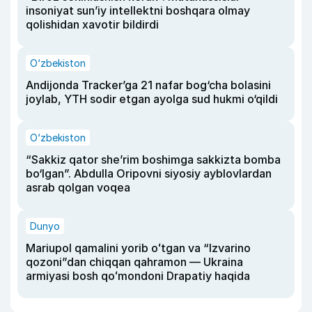
insoniyat sun’iy intellektni boshqara olmay
qolishidan xavotir bildirdi
O‘zbekiston
Andijonda Tracker’ga 21 nafar bog‘cha bolasini
joylab, YTH sodir etgan ayolga sud hukmi o‘qildi
O‘zbekiston
“Sakkiz qator she’rim boshimga sakkizta bomba
bo‘lgan”. Abdulla Oripovni siyosiy ayblovlardan
asrab qolgan voqea
Dunyo
Mariupol qamalini yorib oʻtgan va “Izvarino
qozoni”dan chiqqan qahramon — Ukraina
armiyasi bosh qoʻmondoni Drapatiy haqida