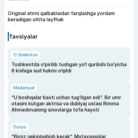
Original atirni qalbakisidan farqlashga yordam
beradigan oltita layfhak
Tavsiyalar
O‘zbekiston
Toshkentda o‘pirilib tushgan yo‘l qurilishi bo‘yicha
6 kishiga sud hukmi o‘qildi
Madaniyat
“U boshqalar baxti uchun tug‘ilgan edi”. Bir umr
otasini kutgan aktrisa va dublyaj ustasi Rimma
Ahmedovaning sinovlarga to‘la hayoti
Dunyo
“Biroz sekinlashish kerak”. Mutaxassislar