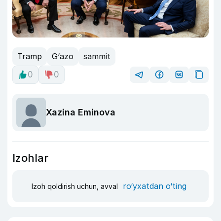
Tramp
G‘azo
sammit
0
0
Xazina Eminova
Izohlar
ro‘yxatdan o‘ting
Izoh qoldirish uchun, avval