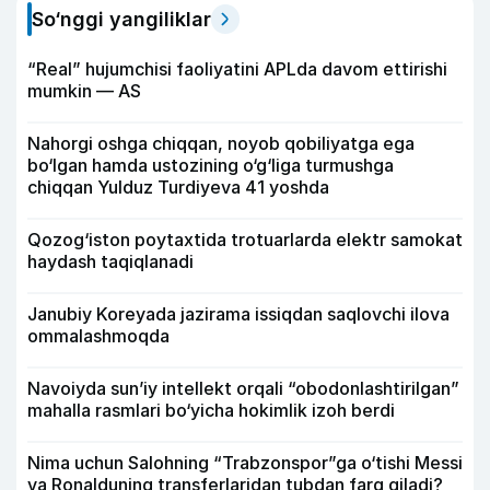
So‘nggi yangiliklar
“Real” hujumchisi faoliyatini APLda davom ettirishi
mumkin — AS
Nahorgi oshga chiqqan, noyob qobiliyatga ega
bo‘lgan hamda ustozining o‘g‘liga turmushga
chiqqan Yulduz Turdiyeva 41 yoshda
Qozog‘iston poytaxtida trotuarlarda elektr samokat
haydash taqiqlanadi
Janubiy Koreyada jazirama issiqdan saqlovchi ilova
ommalashmoqda
Navoiyda sun’iy intellekt orqali “obodonlashtirilgan”
mahalla rasmlari bo‘yicha hokimlik izoh berdi
Nima uchun Salohning “Trabzonspor”ga o‘tishi Messi
va Ronalduning transferlaridan tubdan farq qiladi?