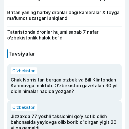
Britaniyaning harbiy dronlaridagi kameralar Xitoyga
ma’lumot uzatgani aniqlandi
Tataristonda dronlar hujumi sabab 7 nafar
o‘zbekistonlik halok bo‘ldi
Tavsiyalar
O‘zbekiston
Chak Norris tan bergan o‘zbek va Bill Klintondan
Karimovga maktub. O‘zbekiston gazetalari 30 yil
oldin nimalar haqida yozgan?
O‘zbekiston
Jizzaxda 77 yoshli taksichini qo‘y sotib olish
bahonasida yaylovga olib borib o‘ldirgan yigit 20
yilga qamaldi