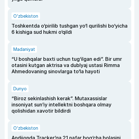
O‘zbekiston
Toshkentda o‘pirilib tushgan yo‘l qurilishi bo‘yicha
6 kishiga sud hukmi o‘qildi
Madaniyat
“U boshqalar baxti uchun tug‘ilgan edi”. Bir umr
otasini kutgan aktrisa va dublyaj ustasi Rimma
Ahmedovaning sinovlarga to‘la hayoti
Dunyo
“Biroz sekinlashish kerak”. Mutaxassislar
insoniyat sun’iy intellektni boshqara olmay
qolishidan xavotir bildirdi
O‘zbekiston
Andijonda Tracker’ga 21 nafar bog‘cha bolasini