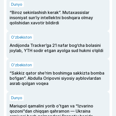
Dunyo
“Biroz sekinlashish kerak”. Mutaxassislar
insoniyat sun’iy intellektni boshqara olmay
qolishidan xavotir bildirdi
O‘zbekiston
Andijonda Tracker’ga 21 nafar bog‘cha bolasini
joylab, YTH sodir etgan ayolga sud hukmi o‘qildi
O‘zbekiston
“Sakkiz qator she’rim boshimga sakkizta bomba
bo‘lgan”. Abdulla Oripovni siyosiy ayblovlardan
asrab qolgan voqea
Dunyo
Mariupol qamalini yorib oʻtgan va “Izvarino
qozoni”dan chiqqan qahramon — Ukraina