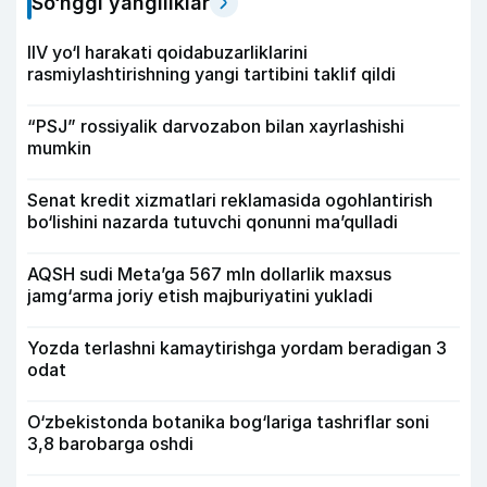
So‘nggi yangiliklar
IIV yo‘l harakati qoidabuzarliklarini
rasmiylashtirishning yangi tartibini taklif qildi
“PSJ” rossiyalik darvozabon bilan xayrlashishi
mumkin
Senat kredit xizmatlari reklamasida ogohlantirish
bo‘lishini nazarda tutuvchi qonunni ma’qulladi
AQSH sudi Meta’ga 567 mln dollarlik maxsus
jamg‘arma joriy etish majburiyatini yukladi
Yozda terlashni kamaytirishga yordam beradigan 3
odat
O‘zbekistonda botanika bog‘lariga tashriflar soni
3,8 barobarga oshdi