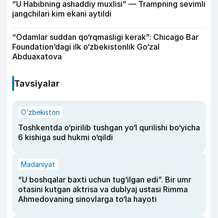
“U Habibning ashaddiy muxlisi” — Trampning sevimli
jangchilari kim ekani aytildi
“Odamlar suddan qo‘rqmasligi kerak”: Chicago Bar
Foundation’dagi ilk o‘zbekistonlik Go‘zal
Abduaxatova
Tavsiyalar
O‘zbekiston
Toshkentda o‘pirilib tushgan yo‘l qurilishi bo‘yicha
6 kishiga sud hukmi o‘qildi
Madaniyat
“U boshqalar baxti uchun tug‘ilgan edi”. Bir umr
otasini kutgan aktrisa va dublyaj ustasi Rimma
Ahmedovaning sinovlarga to‘la hayoti