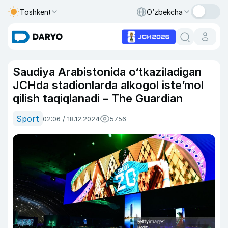
Toshkent
O‘zbekcha
Saudiya Arabistonida o‘tkaziladigan
JCHda stadionlarda alkogol isteʼmol
qilish taqiqlanadi – The Guardian
Sport
02:06 / 18.12.2024
5756