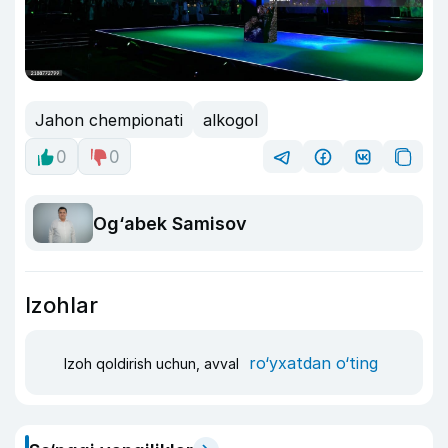
Jahon chempionati
alkogol
0
0
Og‘abek Samisov
Izohlar
ro‘yxatdan o‘ting
Izoh qoldirish uchun, avval