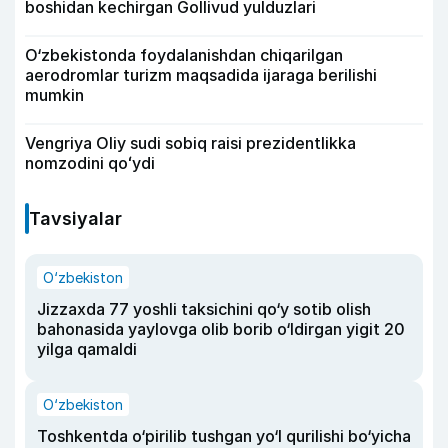
boshidan kechirgan Gollivud yulduzlari
O‘zbekistonda foydalanishdan chiqarilgan
aerodromlar turizm maqsadida ijaraga berilishi
mumkin
Vengriya Oliy sudi sobiq raisi prezidentlikka
nomzodini qoʻydi
Tavsiyalar
O‘zbekiston
Jizzaxda 77 yoshli taksichini qo‘y sotib olish
bahonasida yaylovga olib borib o‘ldirgan yigit 20
yilga qamaldi
O‘zbekiston
Toshkentda o‘pirilib tushgan yo‘l qurilishi bo‘yicha