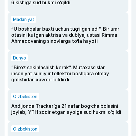
6 kishiga sud hukmi o‘qildi
Madaniyat
“U boshqalar baxti uchun tug‘ilgan edi”. Bir umr
otasini kutgan aktrisa va dublyaj ustasi Rimma
Ahmedovaning sinovlarga to‘la hayoti
Dunyo
“Biroz sekinlashish kerak”. Mutaxassislar
insoniyat sun’iy intellektni boshqara olmay
qolishidan xavotir bildirdi
O‘zbekiston
Andijonda Tracker’ga 21 nafar bog‘cha bolasini
joylab, YTH sodir etgan ayolga sud hukmi o‘qildi
O‘zbekiston