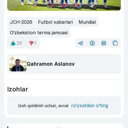
JCH-2026
Futbol xabarlari
Mundial
O‘zbekiston terma jamoasi
36
1
Qahramon Aslanov
Izohlar
ro‘yxatdan o‘ting
Izoh qoldirish uchun, avval