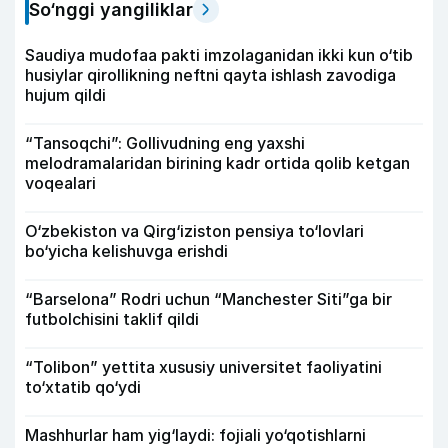
So‘nggi yangiliklar
Saudiya mudofaa pakti imzolaganidan ikki kun o‘tib
husiylar qirollikning neftni qayta ishlash zavodiga
hujum qildi
“Tansoqchi”: Gollivudning eng yaxshi
melodramalaridan birining kadr ortida qolib ketgan
voqealari
O‘zbekiston va Qirg‘iziston pensiya to‘lovlari
bo‘yicha kelishuvga erishdi
“Barselona” Rodri uchun “Manchester Siti”ga bir
futbolchisini taklif qildi
“Tolibon” yettita xususiy universitet faoliyatini
to‘xtatib qo‘ydi
Mashhurlar ham yig‘laydi: fojiali yo‘qotishlarni