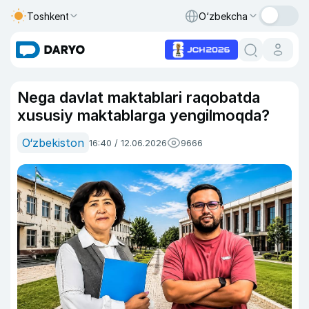
Toshkent
O‘zbekcha
Nega davlat maktablari raqobatda
xususiy maktablarga yengilmoqda?
O‘zbekiston
16:40 / 12.06.2026
9666