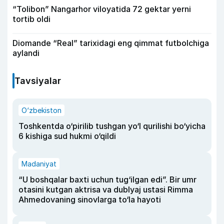
“Tolibon” Nangarhor viloyatida 72 gektar yerni
tortib oldi
Diomande “Real” tarixidagi eng qimmat futbolchiga
aylandi
Tavsiyalar
O‘zbekiston
Toshkentda o‘pirilib tushgan yo‘l qurilishi bo‘yicha
6 kishiga sud hukmi o‘qildi
Madaniyat
“U boshqalar baxti uchun tug‘ilgan edi”. Bir umr
otasini kutgan aktrisa va dublyaj ustasi Rimma
Ahmedovaning sinovlarga to‘la hayoti