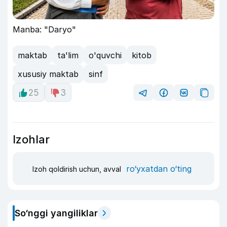
Manba: "Daryo"
maktab
ta'lim
o'quvchi
kitob
xususiy maktab
sinf
25
3
Izohlar
ro‘yxatdan o‘ting
Izoh qoldirish uchun, avval
So‘nggi yangiliklar