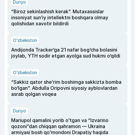
Dunyo
“Biroz sekinlashish kerak”. Mutaxassislar
insoniyat sun’iy intellektni boshqara olmay
qolishidan xavotir bildirdi
O‘zbekiston
Andijonda Tracker’ga 21 nafar bog‘cha bolasini
joylab, YTH sodir etgan ayolga sud hukmi o‘qildi
O‘zbekiston
“Sakkiz qator she’rim boshimga sakkizta bomba
bo‘lgan”. Abdulla Oripovni siyosiy ayblovlardan
asrab qolgan voqea
Dunyo
Mariupol qamalini yorib oʻtgan va “Izvarino
qozoni”dan chiqqan qahramon — Ukraina
armiyasi bosh qoʻmondoni Drapatiy haqida