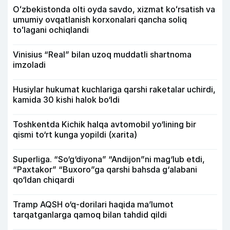
Oʻzbekistonda olti oyda savdo, xizmat koʻrsatish va
umumiy ovqatlanish korxonalari qancha soliq
toʻlagani ochiqlandi
Vinisius “Real” bilan uzoq muddatli shartnoma
imzoladi
Husiylar hukumat kuchlariga qarshi raketalar uchirdi,
kamida 30 kishi halok bo‘ldi
Toshkentda Kichik halqa avtomobil yo‘lining bir
qismi to‘rt kunga yopildi (xarita)
Superliga. “So‘g‘diyona” “Andijon”ni mag‘lub etdi,
“Paxtakor” “Buxoro”ga qarshi bahsda g‘alabani
qo‘ldan chiqardi
Tramp AQSH o‘q-dorilari haqida ma’lumot
tarqatganlarga qamoq bilan tahdid qildi