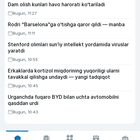
Dam olish kunlari havo harorati ko‘tariladi
Bugun, 11:27
Rodri “Barselona”ga o‘tishga qaror qildi — manba
Bugun, 11:11
Stenford olimlari sun’iy intellekt yordamida viruslar
yaratdi
Bugun, 10:55
Erkaklarda kortizol miqdorining yuqoriligi ularni
tavakkal qilishga undaydi — yangi tadqiqot
Bugun, 10:45
Urganchda fuqaro BYD bilan uchta avtomobilni
qasddan urdi
Bugun, 10:43