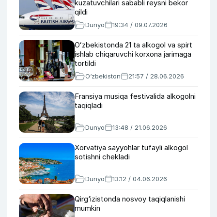
kuzatuvchilari sababli reysni bekor
qildi
Dunyo
19:34 / 09.07.2026
Oʻzbekistonda 21 ta alkogol va spirt
ishlab chiqaruvchi korxona jarimaga
tortildi
O‘zbekiston
21:57 / 28.06.2026
Fransiya musiqa festivalida alkogolni
taqiqladi
Dunyo
13:48 / 21.06.2026
Xorvatiya sayyohlar tufayli alkogol
sotishni chekladi
Dunyo
13:12 / 04.06.2026
Qirg‘izistonda nosvoy taqiqlanishi
mumkin