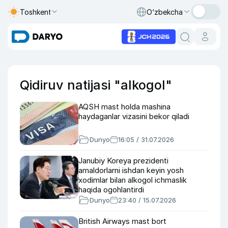
Toshkent
O‘zbekcha
Qidiruv natijasi "alkogol"
AQSH mast holda mashina
haydaganlar vizasini bekor qiladi
Dunyo
16:05 / 31.07.2026
Janubiy Koreya prezidenti
amaldorlarni ishdan keyin yosh
xodimlar bilan alkogol ichmaslik
haqida ogohlantirdi
Dunyo
23:40 / 15.07.2026
British Airways mast bort