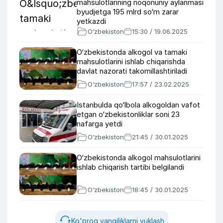
mahsulotlarining noqonuniy aylanmasi
byudjetga 195 mlrd so‘m zarar
yetkazdi
O‘zbekiston
15:30 / 19.06.2025
O‘zbekistonda alkogol va tamaki
mahsulotlarini ishlab chiqarishda
davlat nazorati takomillashtiriladi
O‘zbekiston
17:57 / 23.02.2025
Istanbulda qo‘lbola alkogoldan vafot
etgan o‘zbekistonliklar soni 23
nafarga yetdi
O‘zbekiston
21:45 / 30.01.2025
O‘zbekistonda alkogol mahsulotlarini
ishlab chiqarish tartibi belgilandi
O‘zbekiston
18:45 / 30.01.2025
Ko'proq yangiliklarni yuklash