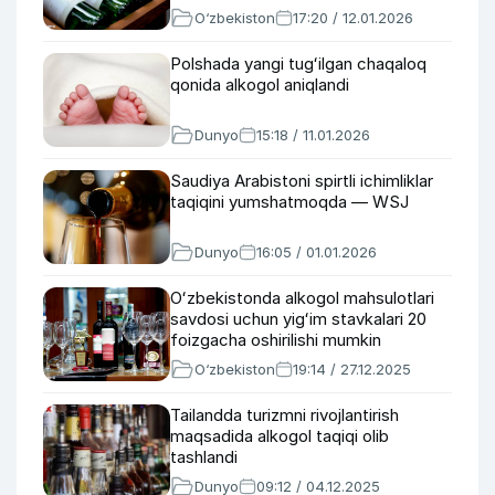
O‘zbekiston
17:20 / 12.01.2026
Polshada yangi tugʻilgan chaqaloq
qonida alkogol aniqlandi
Dunyo
15:18 / 11.01.2026
Saudiya Arabistoni spirtli ichimliklar
taqiqini yumshatmoqda — WSJ
Dunyo
16:05 / 01.01.2026
Oʻzbekistonda alkogol mahsulotlari
savdosi uchun yigʻim stavkalari 20
foizgacha oshirilishi mumkin
O‘zbekiston
19:14 / 27.12.2025
Tailandda turizmni rivojlantirish
maqsadida alkogol taqiqi olib
tashlandi
Dunyo
09:12 / 04.12.2025