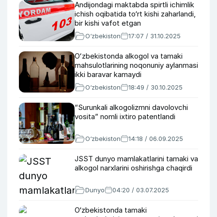
Andijondagi maktabda spirtli ichimlik
ichish oqibatida to‘rt kishi zaharlandi,
bir kishi vafot etgan
O‘zbekiston
17:07 / 31.10.2025
Oʻzbekistonda alkogol va tamaki
mahsulotlarining noqonuniy aylanmasi
ikki baravar kamaydi
O‘zbekiston
18:49 / 30.10.2025
“Surunkali alkogolizmni davolovchi
vosita” nomli ixtiro patentlandi
O‘zbekiston
14:18 / 06.09.2025
JSST dunyo mamlakatlarini tamaki va
alkogol narxlarini oshirishga chaqirdi
Dunyo
04:20 / 03.07.2025
O‘zbekistonda tamaki