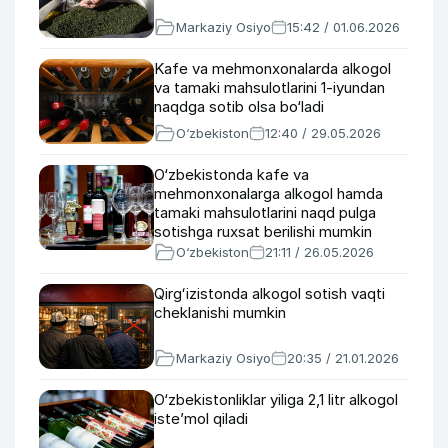
Markaziy Osiyo
15:42 / 01.06.2026
Kafe va mehmonxonalarda alkogol
va tamaki mahsulotlarini 1-iyundan
naqdga sotib olsa bo‘ladi
O‘zbekiston
12:40 / 29.05.2026
O‘zbekistonda kafe va
mehmonxonalarga alkogol hamda
tamaki mahsulotlarini naqd pulga
sotishga ruxsat berilishi mumkin
O‘zbekiston
21:11 / 26.05.2026
Qirgʻizistonda alkogol sotish vaqti
cheklanishi mumkin
Markaziy Osiyo
20:35 / 21.01.2026
O‘zbekistonliklar yiliga 2,1 litr alkogol
iste’mol qiladi