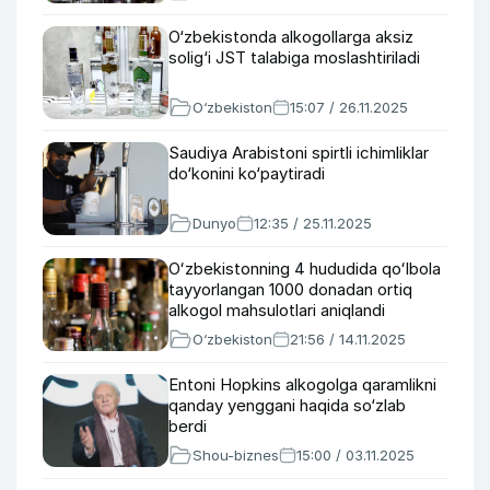
O‘zbekistonda alkogollarga aksiz
solig‘i JST talabiga moslashtiriladi
O‘zbekiston
15:07 / 26.11.2025
Saudiya Arabistoni spirtli ichimliklar
do‘konini ko‘paytiradi
Dunyo
12:35 / 25.11.2025
Oʻzbekistonning 4 hududida qoʻlbola
tayyorlangan 1000 donadan ortiq
alkogol mahsulotlari aniqlandi
O‘zbekiston
21:56 / 14.11.2025
Entoni Hopkins alkogolga qaramlikni
qanday yenggani haqida so‘zlab
berdi
Shou-biznes
15:00 / 03.11.2025