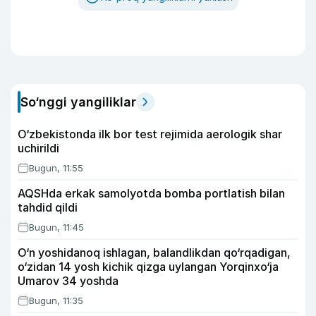
So‘nggi yangiliklar
O‘zbekistonda ilk bor test rejimida aerologik shar
uchirildi
Bugun, 11:55
AQSHda erkak samolyotda bomba portlatish bilan
tahdid qildi
Bugun, 11:45
O‘n yoshidanoq ishlagan, balandlikdan qo‘rqadigan,
o‘zidan 14 yosh kichik qizga uylangan Yorqinxo‘ja
Umarov 34 yoshda
Bugun, 11:35