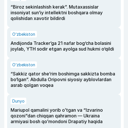
“Biroz sekinlashish kerak”. Mutaxassislar
insoniyat sun’iy intellektni boshqara olmay
qolishidan xavotir bildirdi
O‘zbekiston
Andijonda Tracker’ga 21 nafar bog‘cha bolasini
joylab, YTH sodir etgan ayolga sud hukmi o‘qildi
O‘zbekiston
“Sakkiz qator she’rim boshimga sakkizta bomba
bo‘lgan”. Abdulla Oripovni siyosiy ayblovlardan
asrab qolgan voqea
Dunyo
Mariupol qamalini yorib oʻtgan va “Izvarino
qozoni”dan chiqqan qahramon — Ukraina
armiyasi bosh qoʻmondoni Drapatiy haqida