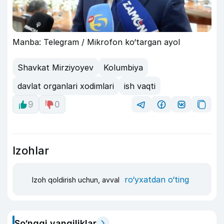
Manba: Telegram / Mikrofon ko‘targan ayol
Shavkat Mirziyoyev
Kolumbiya
davlat organlari xodimlari
ish vaqti
9
0
Izohlar
ro‘yxatdan o‘ting
Izoh qoldirish uchun, avval
So‘nggi yangiliklar