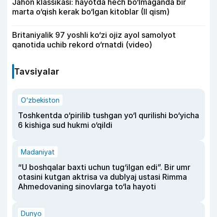
Jahon klassikasi: hayotda hech bo‘lmaganda bir
marta o‘qish kerak bo‘lgan kitoblar (II qism)
Britaniyalik 97 yoshli ko‘zi ojiz ayol samolyot
qanotida uchib rekord o‘rnatdi (video)
Tavsiyalar
O‘zbekiston
Toshkentda o‘pirilib tushgan yo‘l qurilishi bo‘yicha
6 kishiga sud hukmi o‘qildi
Madaniyat
“U boshqalar baxti uchun tug‘ilgan edi”. Bir umr
otasini kutgan aktrisa va dublyaj ustasi Rimma
Ahmedovaning sinovlarga to‘la hayoti
Dunyo