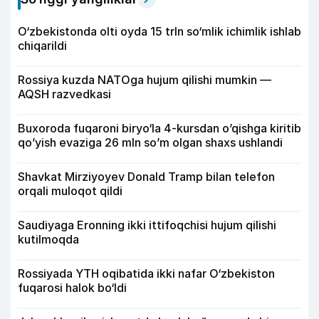
O‘zbekistonda olti oyda 15 trln so‘mlik ichimlik ishlab
chiqarildi
Rossiya kuzda NATOga hujum qilishi mumkin —
AQSH razvedkasi
Buxoroda fuqaroni biryo‘la 4-kursdan o’qishga kiritib
qo’yish evaziga 26 mln so’m olgan shaxs ushlandi
Shavkat Mirziyoyev Donald Tramp bilan telefon
orqali muloqot qildi
Saudiyaga Eronning ikki ittifoqchisi hujum qilishi
kutilmoqda
Rossiyada YTH oqibatida ikki nafar O‘zbekiston
fuqarosi halok bo‘ldi