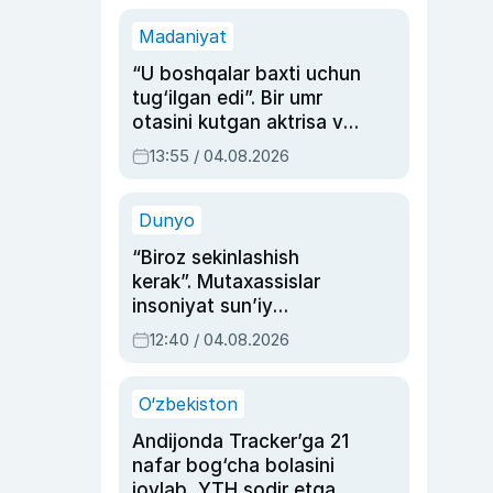
Madaniyat
“U boshqalar baxti uchun
tug‘ilgan edi”. Bir umr
otasini kutgan aktrisa va
dublyaj ustasi Rimma
13:55 / 04.08.2026
Ahmedovaning
sinovlarga to‘la hayoti
Dunyo
“Biroz sekinlashish
kerak”. Mutaxassislar
insoniyat sun’iy
intellektni boshqara
12:40 / 04.08.2026
olmay qolishidan xavotir
bildirdi
O‘zbekiston
Andijonda Tracker’ga 21
nafar bog‘cha bolasini
joylab, YTH sodir etgan