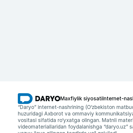
Maxfiylik siyosati
Internet-nas
“Daryo” internet-nashrining (O‘zbekiston matbuo
huzuridagi Axborot va ommaviy kommunikatsiyal
vositasi sifatida ro‘yxatga olingan. Matnli materi
videomateriallaridan foydalanishga “daryo.uz” sa