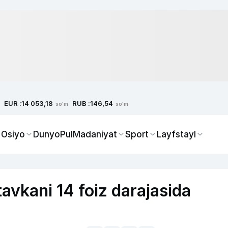
EUR :
RUB :
14 053,18
146,54
so'm
so'm
 Osiyo
Dunyo
Pul
Madaniyat
Sport
Layfstayl
avkani 14 foiz darajasida