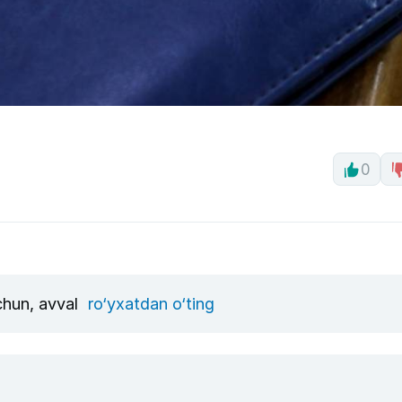
0
uchun, avval
ro‘yxatdan o‘ting