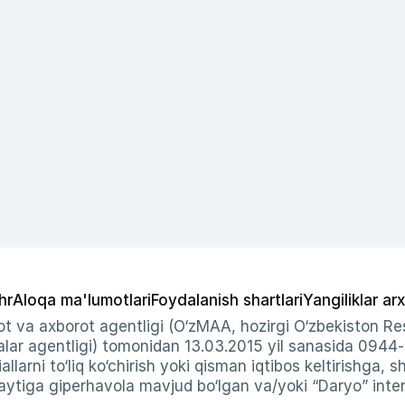
hr
Aloqa ma'lumotlari
Foydalanish shartlari
Yangiliklar arx
t va axborot agentligi (O‘zMAA, hozirgi O‘zbekiston Res
ar agentligi) tomonidan 13.03.2015 yil sanasida 0944
allarni to‘liq ko‘chirish yoki qisman iqtibos keltirishga, 
ytiga giperhavola mavjud bo‘lgan va/yoki “Daryo” intern