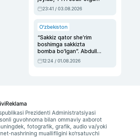
ayolga sud hukmi o‘qildi
23:41 / 03.08.2026
O‘zbekiston
“Sakkiz qator she’rim
boshimga sakkizta
bomba bo‘lgan”. Abdulla
Oripovni siyosiy
12:24 / 01.08.2026
ayblovlardan asrab
qolgan voqea
ivi
Reklama
publikasi Prezidenti Administratsiyasi
-sonli guvohnoma bilan ommaviy axborot
shuningdek, fotografik, grafik, audio va/yoki
et-nashrining muallifligini ko‘rsatuvchi