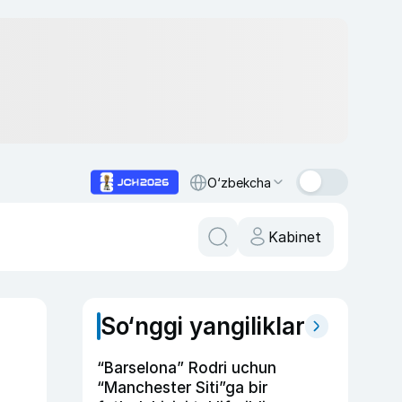
O‘zbekcha
Kabinet
So‘nggi yangiliklar
“Barselona” Rodri uchun
“Manchester Siti”ga bir