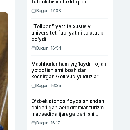
futbolchisini taklif qildi
Bugun, 17:03
“Tolibon” yettita xususiy
universitet faoliyatini to‘xtatib
qo‘ydi
Bugun, 16:54
Mashhurlar ham yig‘laydi: fojiali
yo‘qotishlarni boshidan
kechirgan Gollivud yulduzlari
Bugun, 16:35
O‘zbekistonda foydalanishdan
chiqarilgan aerodromlar turizm
maqsadida ijaraga berilishi
mumkin
Bugun, 16:17