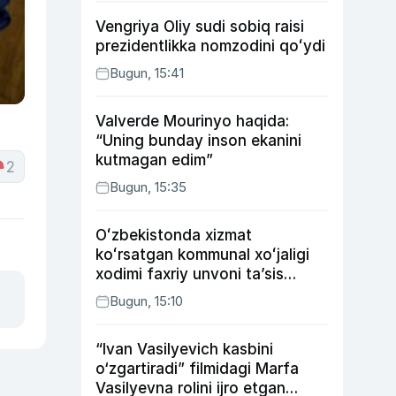
Vengriya Oliy sudi sobiq raisi
prezidentlikka nomzodini qoʻydi
Bugun, 15:41
Valverde Mourinyo haqida:
“Uning bunday inson ekanini
kutmagan edim”
2
Bugun, 15:35
Oʻzbekistonda xizmat
koʻrsatgan kommunal xoʻjaligi
xodimi faxriy unvoni taʼsis
etilishi mumkin
Bugun, 15:10
“Ivan Vasilyevich kasbini
o‘zgartiradi” filmidagi Marfa
Vasilyevna rolini ijro etgan