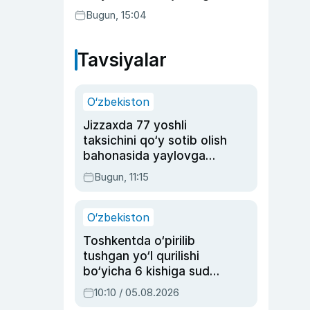
aktrisaning taqdiri qanday
Bugun, 15:04
kechdi?
Tavsiyalar
O‘zbekiston
Jizzaxda 77 yoshli
taksichini qo‘y sotib olish
bahonasida yaylovga
olib borib o‘ldirgan yigit
Bugun, 11:15
20 yilga qamaldi
O‘zbekiston
Toshkentda o‘pirilib
tushgan yo‘l qurilishi
bo‘yicha 6 kishiga sud
hukmi o‘qildi
10:10 / 05.08.2026