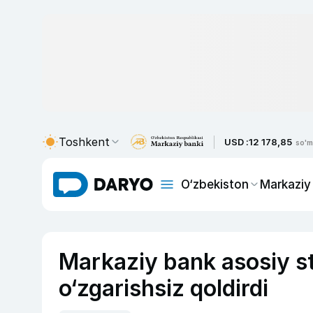
Toshkent
USD :
12 178,85
so'm
O‘zbekiston
Markaziy
Markaziy bank asosiy st
o‘zgarishsiz qoldirdi