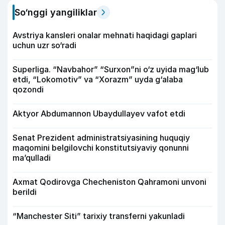
So‘nggi yangiliklar
Avstriya kansleri onalar mehnati haqidagi gaplari
uchun uzr so‘radi
Superliga. “Navbahor” “Surxon”ni o‘z uyida mag‘lub
etdi, “Lokomotiv” va “Xorazm” uyda g‘alaba
qozondi
Aktyor Abdu­mannon Ubaydullayev vafot etdi
Senat Prezident administratsiyasining huquqiy
maqomini belgilovchi konstitutsiyaviy qonunni
ma’qulladi
Axmat Qodirovga Checheniston Qahramoni unvoni
berildi
“Manchester Siti” tarixiy transferni yakunladi