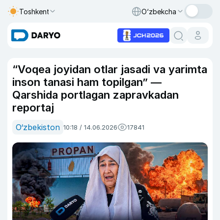
Toshkent
O‘zbekcha
“Voqea joyidan otlar jasadi va yarimta
inson tanasi ham topilgan” —
Qarshida portlagan zapravkadan
reportaj
O‘zbekiston
10:18 / 14.06.2026
17841