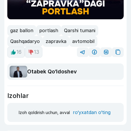
gaz ballon
portlash
Qarshi tumani
Qashqadaryo
zapravka
avtomobil
16
13
Otabek Qo‘ldoshev
Izohlar
ro‘yxatdan o‘ting
Izoh qoldirish uchun, avval