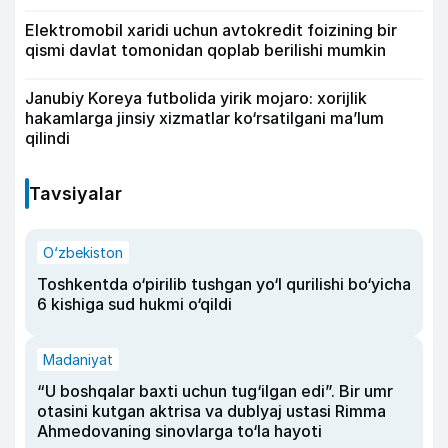
Elektromobil xaridi uchun avtokredit foizining bir
qismi davlat tomonidan qoplab berilishi mumkin
Janubiy Koreya futbolida yirik mojaro: xorijlik
hakamlarga jinsiy xizmatlar ko‘rsatilgani ma’lum
qilindi
Tavsiyalar
O‘zbekiston
Toshkentda o‘pirilib tushgan yo‘l qurilishi bo‘yicha
6 kishiga sud hukmi o‘qildi
Madaniyat
“U boshqalar baxti uchun tug‘ilgan edi”. Bir umr
otasini kutgan aktrisa va dublyaj ustasi Rimma
Ahmedovaning sinovlarga to‘la hayoti