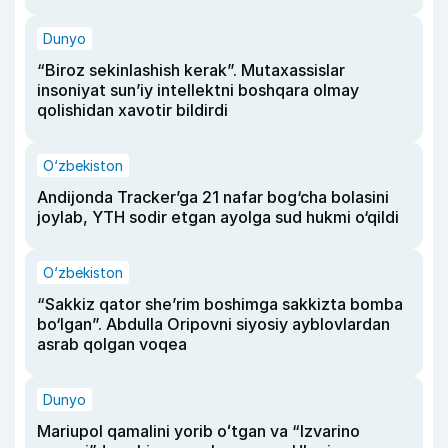
Dunyo
“Biroz sekinlashish kerak”. Mutaxassislar
insoniyat sun’iy intellektni boshqara olmay
qolishidan xavotir bildirdi
O‘zbekiston
Andijonda Tracker’ga 21 nafar bog‘cha bolasini
joylab, YTH sodir etgan ayolga sud hukmi o‘qildi
O‘zbekiston
“Sakkiz qator she’rim boshimga sakkizta bomba
bo‘lgan”. Abdulla Oripovni siyosiy ayblovlardan
asrab qolgan voqea
Dunyo
Mariupol qamalini yorib oʻtgan va “Izvarino