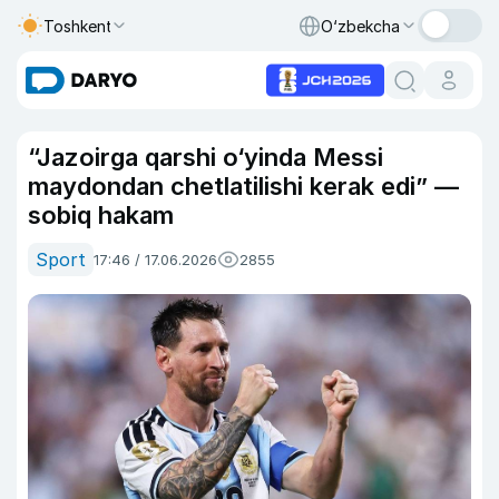
Toshkent
O‘zbekcha
“Jazoirga qarshi o‘yinda Messi
maydondan chetlatilishi kerak edi” —
sobiq hakam
Sport
17:46 / 17.06.2026
2855