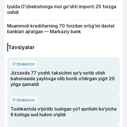
Iyulda Oʻzbekistonga mol goʻshti importi 25 foizga
oshdi
Muammoli kreditlarning 70 foizdan ortigʻini davlat
banklari ajratgan — Markaziy bank
Tavsiyalar
O‘zbekiston
Jizzaxda 77 yoshli taksichini qo‘y sotib olish
bahonasida yaylovga olib borib o‘ldirgan yigit 20
yilga qamaldi
O‘zbekiston
Toshkentda o‘pirilib tushgan yo‘l qurilishi bo‘yicha
6 kishiga sud hukmi o‘qildi