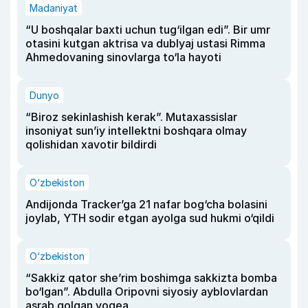
Madaniyat
“U boshqalar baxti uchun tug‘ilgan edi”. Bir umr
otasini kutgan aktrisa va dublyaj ustasi Rimma
Ahmedovaning sinovlarga to‘la hayoti
Dunyo
“Biroz sekinlashish kerak”. Mutaxassislar
insoniyat sun’iy intellektni boshqara olmay
qolishidan xavotir bildirdi
O‘zbekiston
Andijonda Tracker’ga 21 nafar bog‘cha bolasini
joylab, YTH sodir etgan ayolga sud hukmi o‘qildi
O‘zbekiston
“Sakkiz qator she’rim boshimga sakkizta bomba
bo‘lgan”. Abdulla Oripovni siyosiy ayblovlardan
asrab qolgan voqea