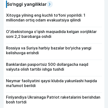
So‘nggi yangiliklar
Xitoyga yilning eng kuchli to‘foni yopirildi: 1
milliondan ortiq odam evakuatsiya qilindi
Oʻzbekistonga oʻqish maqsadida kelgan xorijliklar
soni 2,2 barobarga oshdi
Rossiya va Suriya harbiy bazalar bo‘yicha yangi
kelishuvga erishdi
Banklardan pasportsiz 500 dollargacha naqd
valyuta olish tartibi ishga tushdi
Neymar faoliyatini qaysi klubda yakunlashi haqida
ma’lumot berildi
Finlyandiya Ukrainaga Patriot raketalarini berishdan
bosh tortdi