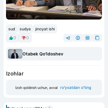
sud
sudya
jinoyat ishi
0
0
Otabek Qo‘ldoshev
Izohlar
ro‘yxatdan o‘ting
Izoh qoldirish uchun, avval