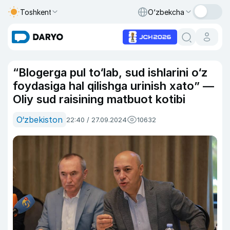
Toshkent
O‘zbekcha
“Blogerga pul to‘lab, sud ishlarini o‘z
foydasiga hal qilishga urinish xato” —
Oliy sud raisining matbuot kotibi
O‘zbekiston
22:40 / 27.09.2024
10632