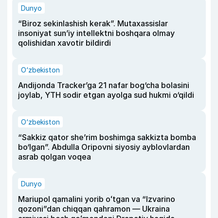
Dunyo
“Biroz sekinlashish kerak”. Mutaxassislar
insoniyat sun’iy intellektni boshqara olmay
qolishidan xavotir bildirdi
O‘zbekiston
Andijonda Tracker’ga 21 nafar bog‘cha bolasini
joylab, YTH sodir etgan ayolga sud hukmi o‘qildi
O‘zbekiston
“Sakkiz qator she’rim boshimga sakkizta bomba
bo‘lgan”. Abdulla Oripovni siyosiy ayblovlardan
asrab qolgan voqea
Dunyo
Mariupol qamalini yorib oʻtgan va “Izvarino
qozoni”dan chiqqan qahramon — Ukraina