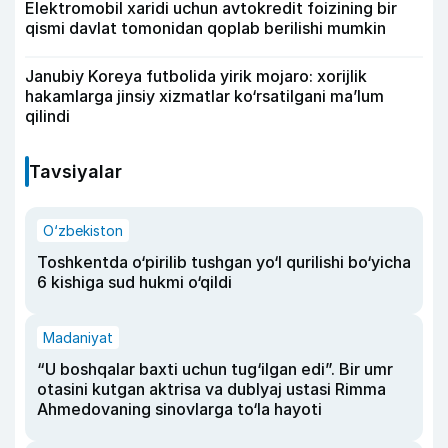
Elektromobil xaridi uchun avtokredit foizining bir
qismi davlat tomonidan qoplab berilishi mumkin
Janubiy Koreya futbolida yirik mojaro: xorijlik
hakamlarga jinsiy xizmatlar ko‘rsatilgani ma’lum
qilindi
Tavsiyalar
O‘zbekiston
Toshkentda o‘pirilib tushgan yo‘l qurilishi bo‘yicha
6 kishiga sud hukmi o‘qildi
Madaniyat
“U boshqalar baxti uchun tug‘ilgan edi”. Bir umr
otasini kutgan aktrisa va dublyaj ustasi Rimma
Ahmedovaning sinovlarga to‘la hayoti