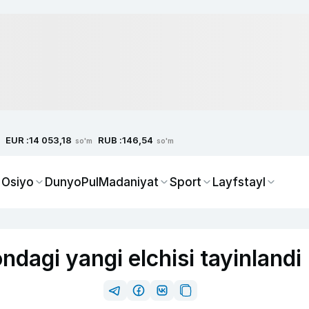
EUR :
RUB :
14 053,18
146,54
so'm
so'm
 Osiyo
Dunyo
Pul
Madaniyat
Sport
Layfstayl
dagi yangi elchisi tayinlandi