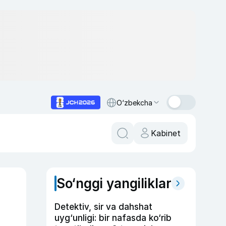
O‘zbekcha
Kabinet
So‘nggi yangiliklar
Detektiv, sir va dahshat
uyg‘unligi: bir nafasda ko‘rib