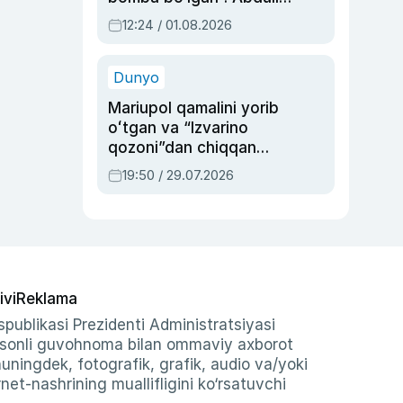
Oripovni siyosiy
12:24 / 01.08.2026
ayblovlardan asrab
qolgan voqea
Dunyo
Mariupol qamalini yorib
oʻtgan va “Izvarino
qozoni”dan chiqqan
qahramon — Ukraina
19:50 / 29.07.2026
armiyasi bosh
qoʻmondoni Drapatiy
haqida
ivi
Reklama
publikasi Prezidenti Administratsiyasi
-sonli guvohnoma bilan ommaviy axborot
shuningdek, fotografik, grafik, audio va/yoki
et-nashrining muallifligini ko‘rsatuvchi