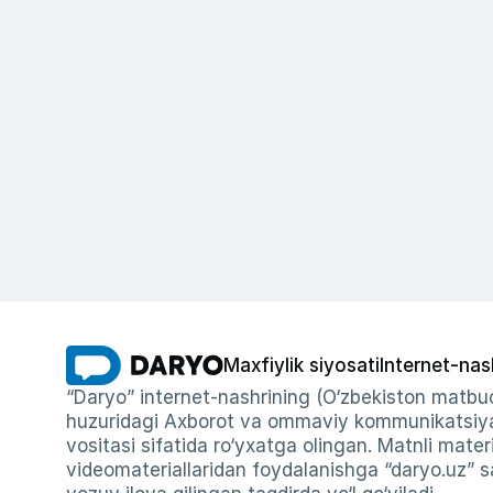
Maxfiylik siyosati
Internet-nas
“Daryo” internet-nashrining (O‘zbekiston matbuo
huzuridagi Axborot va ommaviy kommunikatsiyal
vositasi sifatida ro‘yxatga olingan. Matnli materi
videomateriallaridan foydalanishga “daryo.uz” sa