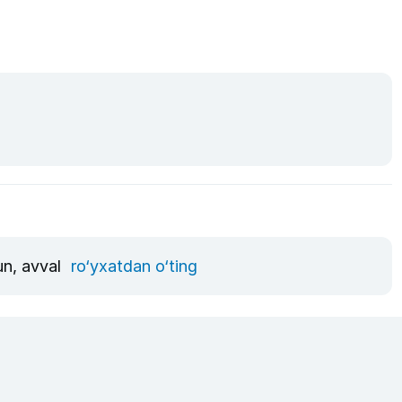
un, avval
ro‘yxatdan o‘ting