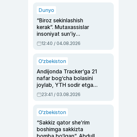
sinovlarga to‘la hayoti
Dunyo
“Biroz sekinlashish
kerak”. Mutaxassislar
insoniyat sun’iy
intellektni boshqara
12:40 / 04.08.2026
olmay qolishidan xavotir
bildirdi
O‘zbekiston
Andijonda Tracker’ga 21
nafar bog‘cha bolasini
joylab, YTH sodir etgan
ayolga sud hukmi o‘qildi
23:41 / 03.08.2026
O‘zbekiston
“Sakkiz qator she’rim
boshimga sakkizta
bomba bo‘lgan”. Abdulla