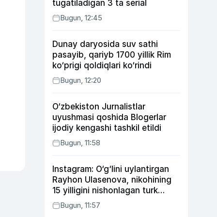
tugatiladigan 3 ta serial
Bugun, 12:45
Dunay daryosida suv sathi
pasayib, qariyb 1700 yillik Rim
ko‘prigi qoldiqlari ko‘rindi
Bugun, 12:20
O‘zbekiston Jurnalistlar
uyushmasi qoshida Blogerlar
ijodiy kengashi tashkil etildi
Bugun, 11:58
Instagram: O‘g‘lini uylantirgan
Rayhon Ulasenova, nikohining
15 yilligini nishonlagan turk
aktyorlari va Kamelot qasriga
Bugun, 11:57
sayohat qilgan Zebo Rahimova