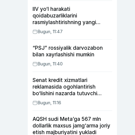
IIV yo‘l harakati
qoidabuzarliklarini
rasmiylashtirishning yangi
tartibini taklif qildi
Bugun, 11:47
“PSJ” rossiyalik darvozabon
bilan xayrlashishi mumkin
Bugun, 11:40
Senat kredit xizmatlari
reklamasida ogohlantirish
bo‘lishini nazarda tutuvchi
qonunni ma’qulladi
Bugun, 11:16
AQSH sudi Meta’ga 567 mln
dollarlik maxsus jamg‘arma joriy
etish majburiyatini yukladi