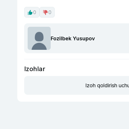
0
0
Fozilbek Yusupov
Izohlar
Izoh qoldirish uch