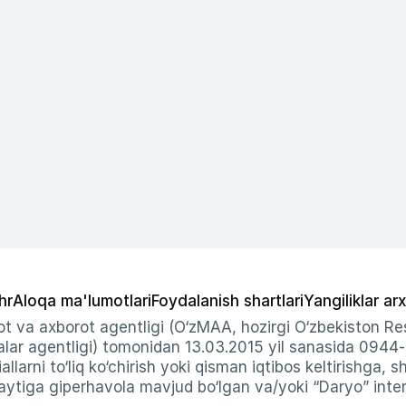
hr
Aloqa ma'lumotlari
Foydalanish shartlari
Yangiliklar arx
t va axborot agentligi (O‘zMAA, hozirgi O‘zbekiston Res
ar agentligi) tomonidan 13.03.2015 yil sanasida 0944
allarni to‘liq ko‘chirish yoki qisman iqtibos keltirishga, 
ytiga giperhavola mavjud bo‘lgan va/yoki “Daryo” intern