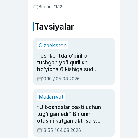
Bugun, 11:12
Tavsiyalar
O‘zbekiston
Toshkentda o‘pirilib
tushgan yo‘l qurilishi
bo‘yicha 6 kishiga sud
hukmi o‘qildi
10:10 / 05.08.2026
Madaniyat
“U boshqalar baxti uchun
tug‘ilgan edi”. Bir umr
otasini kutgan aktrisa va
dublyaj ustasi Rimma
13:55 / 04.08.2026
Ahmedovaning