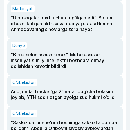
Madaniyat
“U boshqalar baxti uchun tug‘ilgan edi”. Bir umr
otasini kutgan aktrisa va dublyaj ustasi Rimma
Ahmedovaning sinovlarga to‘la hayoti
Dunyo
“Biroz sekinlashish kerak”. Mutaxassislar
insoniyat sun’iy intellektni boshqara olmay
qolishidan xavotir bildirdi
O‘zbekiston
Andijonda Tracker’ga 21 nafar bog‘cha bolasini
joylab, YTH sodir etgan ayolga sud hukmi o‘qildi
O‘zbekiston
“Sakkiz qator she’rim boshimga sakkizta bomba
bo‘lgan”. Abdulla Oripovni siyosiy ayblovlardan