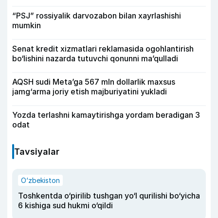
“PSJ” rossiyalik darvozabon bilan xayrlashishi
mumkin
Senat kredit xizmatlari reklamasida ogohlantirish
bo‘lishini nazarda tutuvchi qonunni ma’qulladi
AQSH sudi Meta’ga 567 mln dollarlik maxsus
jamg‘arma joriy etish majburiyatini yukladi
Yozda terlashni kamaytirishga yordam beradigan 3
odat
Tavsiyalar
O‘zbekiston
Toshkentda o‘pirilib tushgan yo‘l qurilishi bo‘yicha
6 kishiga sud hukmi o‘qildi