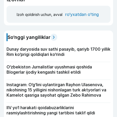
ro‘yxatdan o‘ting
Izoh qoldirish uchun, avval
So‘nggi yangiliklar
Dunay daryosida suv sathi pasayib, qariyb 1700 yillik
Rim ko‘prigi qoldiqlari ko‘rindi
O‘zbekiston Jurnalistlar uyushmasi qoshida
Blogerlar ijodiy kengashi tashkil etildi
Instagram: O‘g‘lini uylantirgan Rayhon Ulasenova,
nikohining 15 yilligini nishonlagan turk aktyorlari va
Kamelot qasriga sayohat qilgan Zebo Rahimova
IIV yo‘l harakati qoidabuzarliklarini
rasmiylashtirishning yangi tartibini taklif qildi