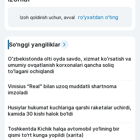
ro‘yxatdan o‘ting
Izoh qoldirish uchun, avval
So‘nggi yangiliklar
Oʻzbekistonda olti oyda savdo, xizmat koʻrsatish va
umumiy ovqatlanish korxonalari qancha soliq
toʻlagani ochiqlandi
Vinisius “Real” bilan uzoq muddatli shartnoma
imzoladi
Husiylar hukumat kuchlariga qarshi raketalar uchirdi,
kamida 30 kishi halok bo‘ldi
Toshkentda Kichik halqa avtomobil yo‘lining bir
qismi to‘rt kunga yopildi (xarita)