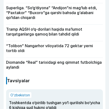
Superliga. “So‘g‘diyona” “Andijon”ni mag‘lub etdi,
“Paxtakor” “Buxoro”ga qarshi bahsda g‘alabani
qo‘ldan chiqardi
Tramp AQSH o‘q-dorilari haqida ma’lumot
tarqatganlarga qamoq bilan tahdid qildi
“Tolibon” Nangarhor viloyatida 72 gektar yerni
tortib oldi
Diomande “Real” tarixidagi eng qimmat futbolchiga
aylandi
Tavsiyalar
O‘zbekiston
Toshkentda o‘pirilib tushgan yo‘l qurilishi bo‘yicha
6 kishiga sud hukmi o‘qildi