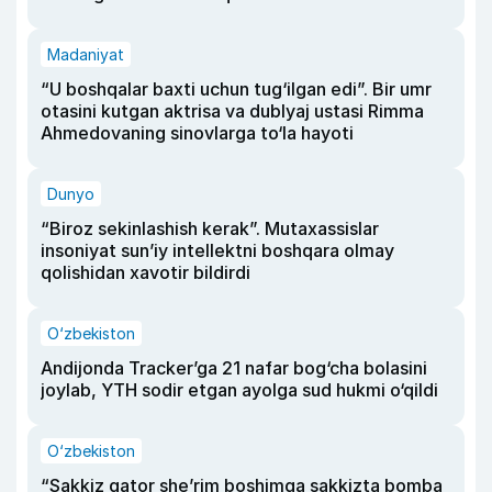
Madaniyat
“U boshqalar baxti uchun tug‘ilgan edi”. Bir umr
otasini kutgan aktrisa va dublyaj ustasi Rimma
Ahmedovaning sinovlarga to‘la hayoti
Dunyo
“Biroz sekinlashish kerak”. Mutaxassislar
insoniyat sun’iy intellektni boshqara olmay
qolishidan xavotir bildirdi
O‘zbekiston
Andijonda Tracker’ga 21 nafar bog‘cha bolasini
joylab, YTH sodir etgan ayolga sud hukmi o‘qildi
O‘zbekiston
“Sakkiz qator she’rim boshimga sakkizta bomba