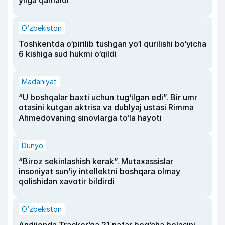
O‘zbekiston
Toshkentda o‘pirilib tushgan yo‘l qurilishi bo‘yicha
6 kishiga sud hukmi o‘qildi
Madaniyat
“U boshqalar baxti uchun tug‘ilgan edi”. Bir umr
otasini kutgan aktrisa va dublyaj ustasi Rimma
Ahmedovaning sinovlarga to‘la hayoti
Dunyo
“Biroz sekinlashish kerak”. Mutaxassislar
insoniyat sun’iy intellektni boshqara olmay
qolishidan xavotir bildirdi
O‘zbekiston
Andijonda Tracker’ga 21 nafar bog‘cha bolasini