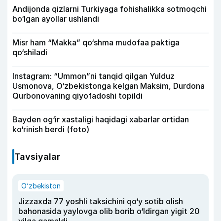
Andijonda qizlarni Turkiyaga fohishalikka sotmoqchi
bo‘lgan ayollar ushlandi
Misr ham “Makka” qo‘shma mudofaa paktiga
qo‘shiladi
Instagram: “Ummon”ni tanqid qilgan Yulduz
Usmonova, O‘zbekistonga kelgan Maksim, Durdona
Qurbonovaning qiyofadoshi topildi
Bayden og‘ir xastaligi haqidagi xabarlar ortidan
ko‘rinish berdi (foto)
Tavsiyalar
O‘zbekiston
Jizzaxda 77 yoshli taksichini qo‘y sotib olish
bahonasida yaylovga olib borib o‘ldirgan yigit 20
yilga qamaldi