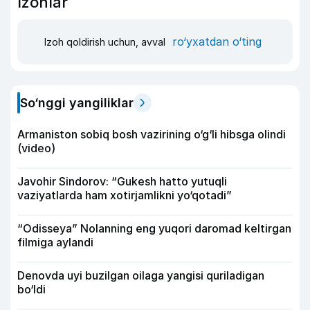
Izohlar
ro‘yxatdan o‘ting
Izoh qoldirish uchun, avval
So‘nggi yangiliklar
Armaniston sobiq bosh vazirining o‘g‘li hibsga olindi
(video)
Javohir Sindorov: “Gukesh hatto yutuqli
vaziyatlarda ham xotirjamlikni yo‘qotadi”
“Odisseya” Nolanning eng yuqori daromad keltirgan
filmiga aylandi
Denovda uyi buzilgan oilaga yangisi quriladigan
bo‘ldi