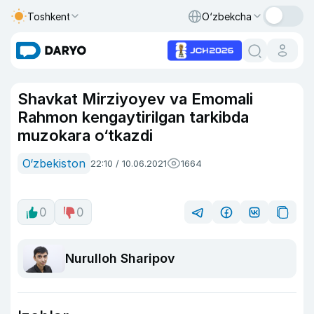
Toshkent
O‘zbekcha
Shavkat Mirziyoyev va Emomali
Rahmon kengaytirilgan tarkibda
muzokara o‘tkazdi
O‘zbekiston
22:10 / 10.06.2021
1664
0
0
Nurulloh Sharipov