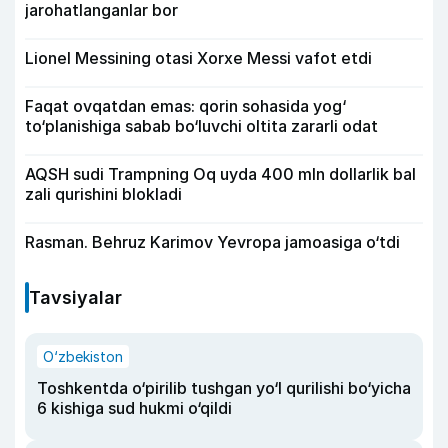
jarohatlanganlar bor
Lionel Messining otasi Xorxe Messi vafot etdi
Faqat ovqatdan emas: qorin sohasida yog‘
to‘planishiga sabab bo‘luvchi oltita zararli odat
AQSH sudi Trampning Oq uyda 400 mln dollarlik bal
zali qurishini blokladi
Rasman. Behruz Karimov Yevropa jamoasiga o‘tdi
Tavsiyalar
O‘zbekiston
Toshkentda o‘pirilib tushgan yo‘l qurilishi bo‘yicha
6 kishiga sud hukmi o‘qildi