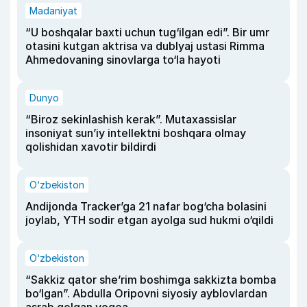
Madaniyat
“U boshqalar baxti uchun tug‘ilgan edi”. Bir umr
otasini kutgan aktrisa va dublyaj ustasi Rimma
Ahmedovaning sinovlarga to‘la hayoti
Dunyo
“Biroz sekinlashish kerak”. Mutaxassislar
insoniyat sun’iy intellektni boshqara olmay
qolishidan xavotir bildirdi
O‘zbekiston
Andijonda Tracker’ga 21 nafar bog‘cha bolasini
joylab, YTH sodir etgan ayolga sud hukmi o‘qildi
O‘zbekiston
“Sakkiz qator she’rim boshimga sakkizta bomba
bo‘lgan”. Abdulla Oripovni siyosiy ayblovlardan