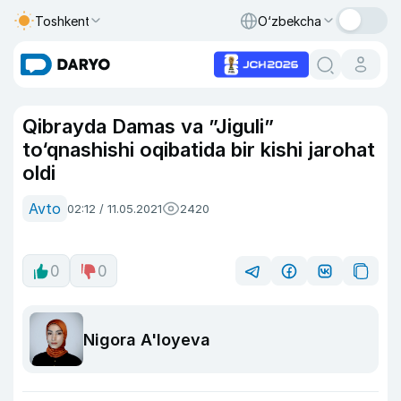
Toshkent
O‘zbekcha
Qibrayda Damas va ”Jiguli”
to‘qnashishi oqibatida bir kishi jarohat
oldi
Avto
02:12 / 11.05.2021
2420
0
0
Nigora A'loyeva