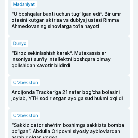
Madaniyat
“U boshqalar baxti uchun tug‘ilgan edi”. Bir umr
otasini kutgan aktrisa va dublyaj ustasi Rimma
Ahmedovaning sinovlarga to‘la hayoti
Dunyo
“Biroz sekinlashish kerak”. Mutaxassislar
insoniyat sun’iy intellektni boshqara olmay
qolishidan xavotir bildirdi
O‘zbekiston
Andijonda Tracker’ga 21 nafar bog‘cha bolasini
joylab, YTH sodir etgan ayolga sud hukmi o‘qildi
O‘zbekiston
“Sakkiz qator she’rim boshimga sakkizta bomba
bo‘lgan”. Abdulla Oripovni siyosiy ayblovlardan
asrab qolgan voqea