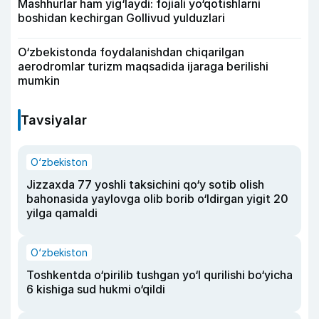
Mashhurlar ham yig‘laydi: fojiali yo‘qotishlarni
boshidan kechirgan Gollivud yulduzlari
O‘zbekistonda foydalanishdan chiqarilgan
aerodromlar turizm maqsadida ijaraga berilishi
mumkin
Tavsiyalar
O‘zbekiston
Jizzaxda 77 yoshli taksichini qo‘y sotib olish
bahonasida yaylovga olib borib o‘ldirgan yigit 20
yilga qamaldi
O‘zbekiston
Toshkentda o‘pirilib tushgan yo‘l qurilishi bo‘yicha
6 kishiga sud hukmi o‘qildi