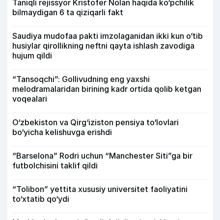
Taniqli rejissyor Kristofer Nolan haqida ko‘pchilik
bilmaydigan 6 ta qiziqarli fakt
Saudiya mudofaa pakti imzolaganidan ikki kun o‘tib
husiylar qirollikning neftni qayta ishlash zavodiga
hujum qildi
“Tansoqchi”: Gollivudning eng yaxshi
melodramalaridan birining kadr ortida qolib ketgan
voqealari
O‘zbekiston va Qirg‘iziston pensiya to‘lovlari
bo‘yicha kelishuvga erishdi
“Barselona” Rodri uchun “Manchester Siti”ga bir
futbolchisini taklif qildi
“Tolibon” yettita xususiy universitet faoliyatini
to‘xtatib qo‘ydi