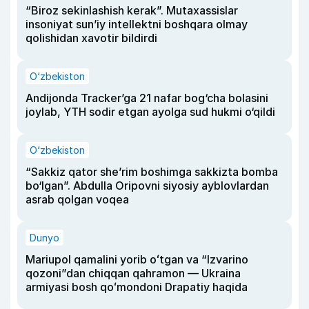
“Biroz sekinlashish kerak”. Mutaxassislar
insoniyat sun’iy intellektni boshqara olmay
qolishidan xavotir bildirdi
O‘zbekiston
Andijonda Tracker’ga 21 nafar bog‘cha bolasini
joylab, YTH sodir etgan ayolga sud hukmi o‘qildi
O‘zbekiston
“Sakkiz qator she’rim boshimga sakkizta bomba
bo‘lgan”. Abdulla Oripovni siyosiy ayblovlardan
asrab qolgan voqea
Dunyo
Mariupol qamalini yorib oʻtgan va “Izvarino
qozoni”dan chiqqan qahramon — Ukraina
armiyasi bosh qoʻmondoni Drapatiy haqida