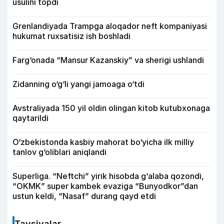
usulini topdi
Grenlandiyada Trampga aloqador neft kompaniyasi
hukumat ruxsatisiz ish boshladi
Farg‘onada “Mansur Kazanskiy” va sherigi ushlandi
Zidanning o‘g‘li yangi jamoaga o‘tdi
Avstraliyada 150 yil oldin olingan kitob kutubxonaga
qaytarildi
O‘zbekistonda kasbiy mahorat bo‘yicha ilk milliy
tanlov g‘oliblari aniqlandi
Superliga. “Neftchi” yirik hisobda g‘alaba qozondi,
“OKMK” super kambek evaziga “Bunyodkor”dan
ustun keldi, “Nasaf” durang qayd etdi
Tavsiyalar