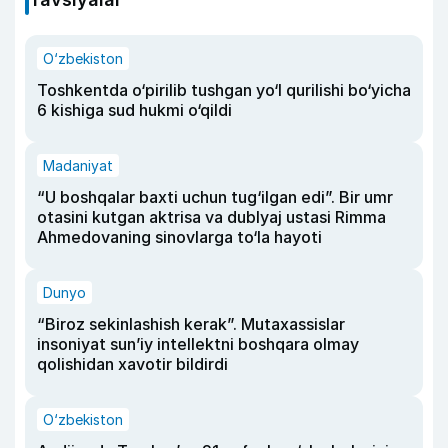
O‘zbekiston
Toshkentda o‘pirilib tushgan yo‘l qurilishi bo‘yicha
6 kishiga sud hukmi o‘qildi
Madaniyat
“U boshqalar baxti uchun tug‘ilgan edi”. Bir umr
otasini kutgan aktrisa va dublyaj ustasi Rimma
Ahmedovaning sinovlarga to‘la hayoti
Dunyo
“Biroz sekinlashish kerak”. Mutaxassislar
insoniyat sun’iy intellektni boshqara olmay
qolishidan xavotir bildirdi
O‘zbekiston