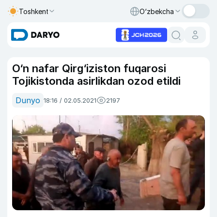
Toshkent
O‘zbekcha
O‘n nafar Qirg‘iziston fuqarosi
Tojikistonda asirlikdan ozod etildi
Dunyo
18:16 / 02.05.2021
2197