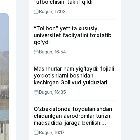
futbolchisini taklif qildi
Bugun, 17:03
“Tolibon” yettita xususiy
universitet faoliyatini to‘xtatib
qo‘ydi
Bugun, 16:54
Mashhurlar ham yig‘laydi: fojiali
yo‘qotishlarni boshidan
kechirgan Gollivud yulduzlari
Bugun, 16:35
O‘zbekistonda foydalanishdan
chiqarilgan aerodromlar turizm
maqsadida ijaraga berilishi
mumkin
Bugun, 16:17