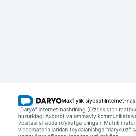
Maxfiylik siyosati
Internet-nas
“Daryo” internet-nashrining (O‘zbekiston matbuo
huzuridagi Axborot va ommaviy kommunikatsiyal
vositasi sifatida ro‘yxatga olingan. Matnli materi
videomateriallaridan foydalanishga “daryo.uz” sa