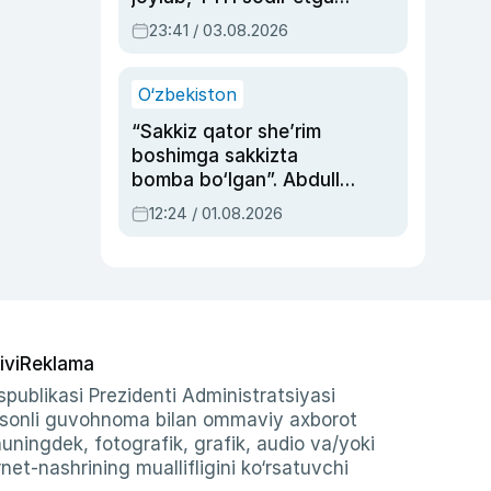
ayolga sud hukmi o‘qildi
23:41 / 03.08.2026
O‘zbekiston
“Sakkiz qator she’rim
boshimga sakkizta
bomba bo‘lgan”. Abdulla
Oripovni siyosiy
12:24 / 01.08.2026
ayblovlardan asrab
qolgan voqea
ivi
Reklama
publikasi Prezidenti Administratsiyasi
-sonli guvohnoma bilan ommaviy axborot
shuningdek, fotografik, grafik, audio va/yoki
et-nashrining muallifligini ko‘rsatuvchi