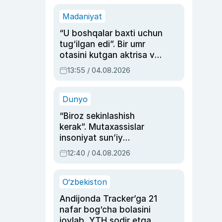
Madaniyat
“U boshqalar baxti uchun
tug‘ilgan edi”. Bir umr
otasini kutgan aktrisa va
dublyaj ustasi Rimma
13:55 / 04.08.2026
Ahmedovaning
sinovlarga to‘la hayoti
Dunyo
“Biroz sekinlashish
kerak”. Mutaxassislar
insoniyat sun’iy
intellektni boshqara
12:40 / 04.08.2026
olmay qolishidan xavotir
bildirdi
O‘zbekiston
Andijonda Tracker’ga 21
nafar bog‘cha bolasini
joylab, YTH sodir etgan