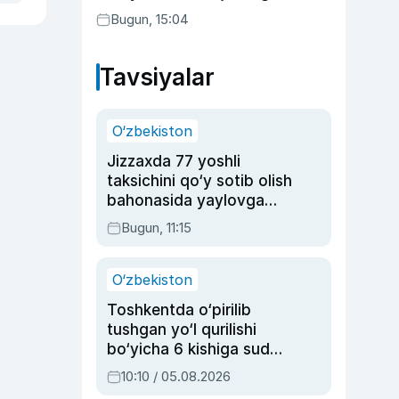
aktrisaning taqdiri qanday
Bugun, 15:04
kechdi?
Tavsiyalar
O‘zbekiston
Jizzaxda 77 yoshli
taksichini qo‘y sotib olish
bahonasida yaylovga
olib borib o‘ldirgan yigit
Bugun, 11:15
20 yilga qamaldi
O‘zbekiston
Toshkentda o‘pirilib
tushgan yo‘l qurilishi
bo‘yicha 6 kishiga sud
hukmi o‘qildi
10:10 / 05.08.2026