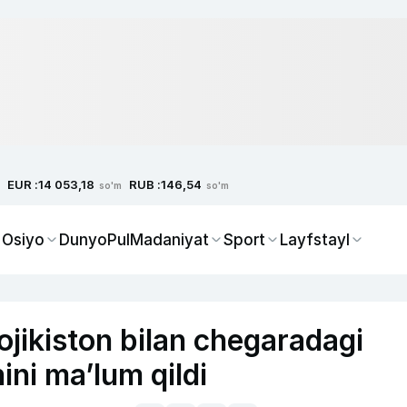
EUR :
RUB :
14 053,18
146,54
so'm
so'm
 Osiyo
Dunyo
Pul
Madaniyat
Sport
Layfstayl
Tojikiston bilan chegaradagi
ini ma’lum qildi