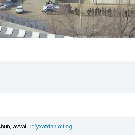
uchun, avval
ro‘yxatdan o‘ting