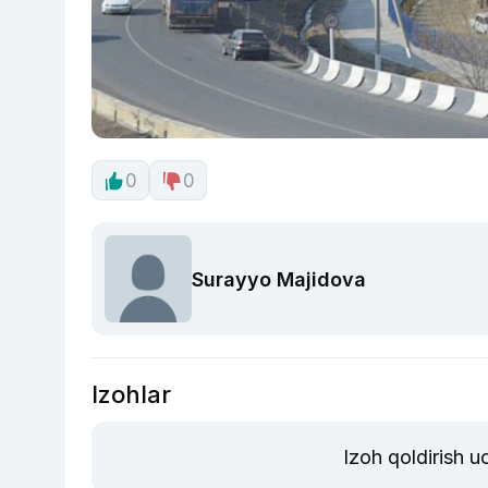
0
0
Surayyo Majidova
Izohlar
Izoh qoldirish 