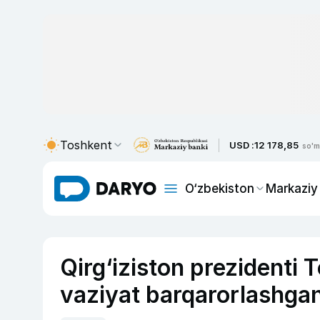
Toshkent
USD :
12 178,85
so'm
O‘zbekiston
Markaziy
Qirg‘iziston prezidenti 
vaziyat barqarorlashgan