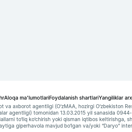
hr
Aloqa ma'lumotlari
Foydalanish shartlari
Yangiliklar arx
t va axborot agentligi (O‘zMAA, hozirgi O‘zbekiston Res
ar agentligi) tomonidan 13.03.2015 yil sanasida 0944
allarni to‘liq ko‘chirish yoki qisman iqtibos keltirishga, 
ytiga giperhavola mavjud bo‘lgan va/yoki “Daryo” intern