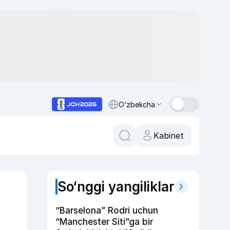
O‘zbekcha
Kabinet
So‘nggi yangiliklar
“Barselona” Rodri uchun
“Manchester Siti”ga bir