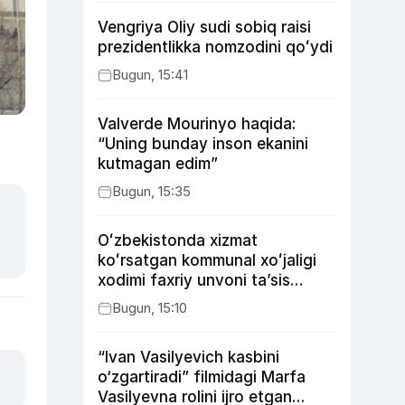
Vengriya Oliy sudi sobiq raisi
prezidentlikka nomzodini qoʻydi
Bugun, 15:41
Valverde Mourinyo haqida:
“Uning bunday inson ekanini
kutmagan edim”
Bugun, 15:35
Oʻzbekistonda xizmat
koʻrsatgan kommunal xoʻjaligi
xodimi faxriy unvoni taʼsis
etilishi mumkin
Bugun, 15:10
“Ivan Vasilyevich kasbini
o‘zgartiradi” filmidagi Marfa
Vasilyevna rolini ijro etgan