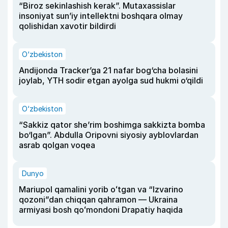
“Biroz sekinlashish kerak”. Mutaxassislar
insoniyat sun’iy intellektni boshqara olmay
qolishidan xavotir bildirdi
O‘zbekiston
Andijonda Tracker’ga 21 nafar bog‘cha bolasini
joylab, YTH sodir etgan ayolga sud hukmi o‘qildi
O‘zbekiston
“Sakkiz qator she’rim boshimga sakkizta bomba
bo‘lgan”. Abdulla Oripovni siyosiy ayblovlardan
asrab qolgan voqea
Dunyo
Mariupol qamalini yorib oʻtgan va “Izvarino
qozoni”dan chiqqan qahramon — Ukraina
armiyasi bosh qoʻmondoni Drapatiy haqida