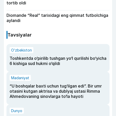
tortib oldi
Diomande “Real” tarixidagi eng qimmat futbolchiga
aylandi
Tavsiyalar
O‘zbekiston
Toshkentda o‘pirilib tushgan yo‘l qurilishi bo‘yicha
6 kishiga sud hukmi o‘qildi
Madaniyat
“U boshqalar baxti uchun tug‘ilgan edi”. Bir umr
otasini kutgan aktrisa va dublyaj ustasi Rimma
Ahmedovaning sinovlarga to‘la hayoti
Dunyo