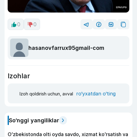
0
0
hasanovfarrux95gmail-com
Izohlar
ro‘yxatdan o‘ting
Izoh qoldirish uchun, avval
So‘nggi yangiliklar
Oʻzbekistonda olti oyda savdo, xizmat koʻrsatish va