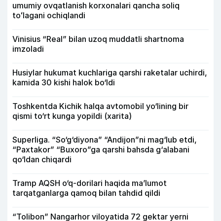
umumiy ovqatlanish korxonalari qancha soliq
toʻlagani ochiqlandi
Vinisius “Real” bilan uzoq muddatli shartnoma
imzoladi
Husiylar hukumat kuchlariga qarshi raketalar uchirdi,
kamida 30 kishi halok bo‘ldi
Toshkentda Kichik halqa avtomobil yo‘lining bir
qismi to‘rt kunga yopildi (xarita)
Superliga. “So‘g‘diyona” “Andijon”ni mag‘lub etdi,
“Paxtakor” “Buxoro”ga qarshi bahsda g‘alabani
qo‘ldan chiqardi
Tramp AQSH o‘q-dorilari haqida ma’lumot
tarqatganlarga qamoq bilan tahdid qildi
“Tolibon” Nangarhor viloyatida 72 gektar yerni