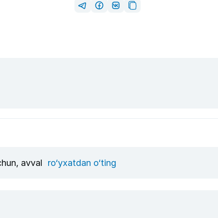
uchun, avval
ro‘yxatdan o‘ting