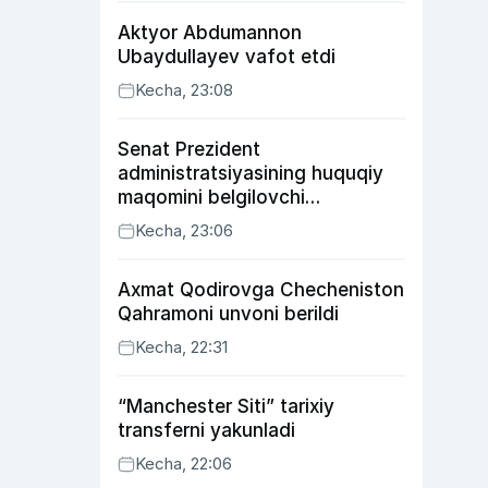
Aktyor Abdu­mannon
Ubaydullayev vafot etdi
Kecha, 23:08
Senat Prezident
administratsiyasining huquqiy
maqomini belgilovchi
konstitutsiyaviy qonunni
Kecha, 23:06
ma’qulladi
Axmat Qodirovga Checheniston
Qahramoni unvoni berildi
Kecha, 22:31
“Manchester Siti” tarixiy
transferni yakunladi
Kecha, 22:06