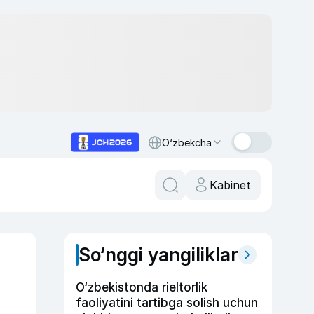
O‘zbekcha
Kabinet
So‘nggi yangiliklar
O‘zbekistonda rieltorlik
faoliyatini tartibga solish uchun