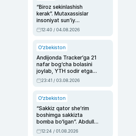
“Biroz sekinlashish
kerak”. Mutaxassislar
insoniyat sun’iy
intellektni boshqara
12:40 / 04.08.2026
olmay qolishidan xavotir
bildirdi
O‘zbekiston
Andijonda Tracker’ga 21
nafar bog‘cha bolasini
joylab, YTH sodir etgan
ayolga sud hukmi o‘qildi
23:41 / 03.08.2026
O‘zbekiston
“Sakkiz qator she’rim
boshimga sakkizta
bomba bo‘lgan”. Abdulla
Oripovni siyosiy
12:24 / 01.08.2026
ayblovlardan asrab