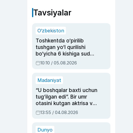
Tavsiyalar
O‘zbekiston
Toshkentda o‘pirilib
tushgan yo‘l qurilishi
bo‘yicha 6 kishiga sud
hukmi o‘qildi
10:10 / 05.08.2026
Madaniyat
“U boshqalar baxti uchun
tug‘ilgan edi”. Bir umr
otasini kutgan aktrisa va
dublyaj ustasi Rimma
13:55 / 04.08.2026
Ahmedovaning
sinovlarga to‘la hayoti
Dunyo