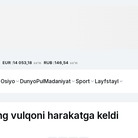
EUR :
RUB :
14 053,18
146,54
so'm
so'm
 Osiyo
Dunyo
Pul
Madaniyat
Sport
Layfstayl
g vulqoni harakatga keldi