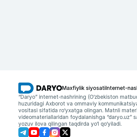
Maxfiylik siyosati
Internet-nas
“Daryo” internet-nashrining (O‘zbekiston matbuo
huzuridagi Axborot va ommaviy kommunikatsiyal
vositasi sifatida ro‘yxatga olingan. Matnli materi
videomateriallaridan foydalanishga “daryo.uz” sa
yozuv ilova qilingan taqdirda yo‘l qo‘yiladi.