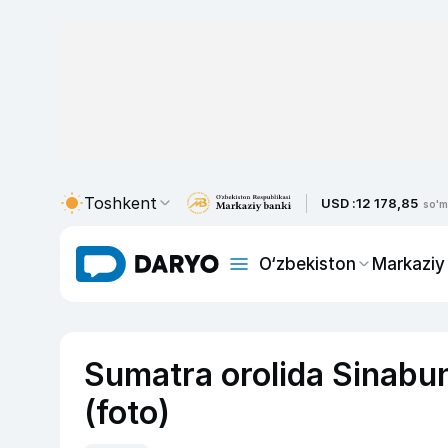
Toshkent
USD :
12 178,85
so'm
O‘zbekiston
Markaziy
Sumatra orolida Sinabun
(foto)