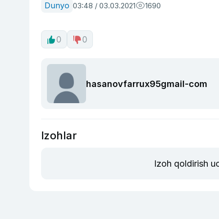
Dunyo
03:48 / 03.03.2021
1690
0
0
hasanovfarrux95gmail-com
Izohlar
Izoh qoldirish 