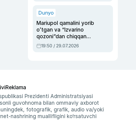
qolgan voqea
Dunyo
Mariupol qamalini yorib
oʻtgan va “Izvarino
qozoni”dan chiqqan
qahramon — Ukraina
19:50 / 29.07.2026
armiyasi bosh
qoʻmondoni Drapatiy
haqida
ivi
Reklama
publikasi Prezidenti Administratsiyasi
-sonli guvohnoma bilan ommaviy axborot
shuningdek, fotografik, grafik, audio va/yoki
et-nashrining muallifligini ko‘rsatuvchi