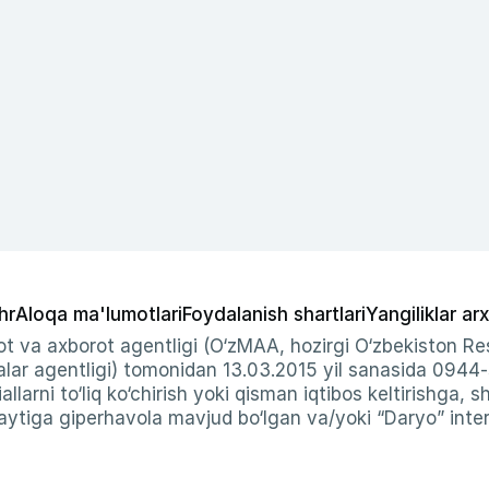
hr
Aloqa ma'lumotlari
Foydalanish shartlari
Yangiliklar arx
t va axborot agentligi (O‘zMAA, hozirgi O‘zbekiston Res
ar agentligi) tomonidan 13.03.2015 yil sanasida 0944
allarni to‘liq ko‘chirish yoki qisman iqtibos keltirishga, 
ytiga giperhavola mavjud bo‘lgan va/yoki “Daryo” intern