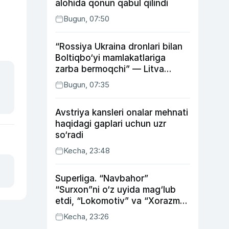
alohida qonun qabul qilindi
Bugun, 07:50
“Rossiya Ukraina dronlari bilan
Boltiqbo‘yi mamlakatlariga
zarba bermoqchi” — Litva
mudofaa vaziri
Bugun, 07:35
Avstriya kansleri onalar mehnati
haqidagi gaplari uchun uzr
so‘radi
Kecha, 23:48
Superliga. “Navbahor”
“Surxon”ni o‘z uyida mag‘lub
etdi, “Lokomotiv” va “Xorazm”
uyda g‘alaba qozondi
Kecha, 23:26