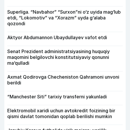
Superliga. “Navbahor” “Surxon”ni o‘z uyida mag‘lub
etdi, “Lokomotiv” va “Xorazm” uyda g‘alaba
qozondi
Aktyor Abdu­mannon Ubaydullayev vafot etdi
Senat Prezident administratsiyasining huquqiy
maqomini belgilovchi konstitutsiyaviy qonunni
ma’qulladi
Axmat Qodirovga Checheniston Qahramoni unvoni
berildi
“Manchester Siti” tarixiy transferni yakunladi
Elektromobil xaridi uchun avtokredit foizining bir
qismi davlat tomonidan qoplab berilishi mumkin