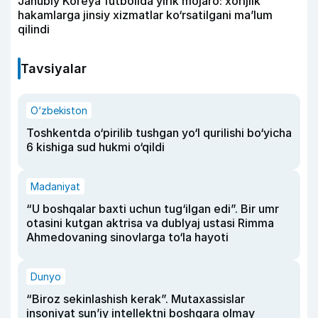
Janubiy Koreya futbolida yirik mojaro: xorijlik
hakamlarga jinsiy xizmatlar ko‘rsatilgani ma’lum
qilindi
Tavsiyalar
O‘zbekiston
Toshkentda o‘pirilib tushgan yo‘l qurilishi bo‘yicha
6 kishiga sud hukmi o‘qildi
Madaniyat
“U boshqalar baxti uchun tug‘ilgan edi”. Bir umr
otasini kutgan aktrisa va dublyaj ustasi Rimma
Ahmedovaning sinovlarga to‘la hayoti
Dunyo
“Biroz sekinlashish kerak”. Mutaxassislar
insoniyat sun’iy intellektni boshqara olmay