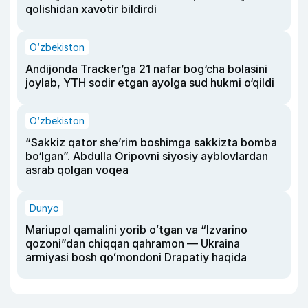
qolishidan xavotir bildirdi
O‘zbekiston
Andijonda Tracker’ga 21 nafar bog‘cha bolasini
joylab, YTH sodir etgan ayolga sud hukmi o‘qildi
O‘zbekiston
“Sakkiz qator she’rim boshimga sakkizta bomba
bo‘lgan”. Abdulla Oripovni siyosiy ayblovlardan
asrab qolgan voqea
Dunyo
Mariupol qamalini yorib oʻtgan va “Izvarino
qozoni”dan chiqqan qahramon — Ukraina
armiyasi bosh qoʻmondoni Drapatiy haqida